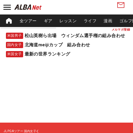
全ツアー
ギア
レッスン
ライフ
漫画
ゴルフ
メルマガ登録
松山英樹ら出場 ウィンダム選手権の組み合わせ
米国男子
北海道meijiカップ 組み合わせ
国内女子
最新の世界ランキング
米国女子
JLPGAツアー
国内女子