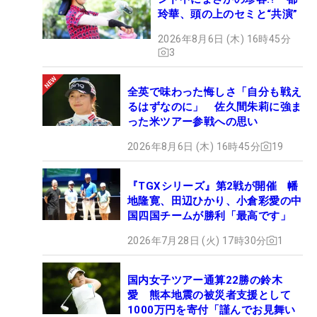
玲華、頭の上のセミと“共演”
2026年8月6日 (木) 16時45分
3
全英で味わった悔しさ「自分も戦え
るはずなのに」 佐久間朱莉に強ま
った米ツアー参戦への思い
2026年8月6日 (木) 16時45分
19
『TGXシリーズ』第2戦が開催 幡
地隆寛、田辺ひかり、小倉彩愛の中
国四国チームが勝利「最高です」
2026年7月28日 (火) 17時30分
1
国内女子ツアー通算22勝の鈴木
愛 熊本地震の被災者支援として
1000万円を寄付「謹んでお見舞い