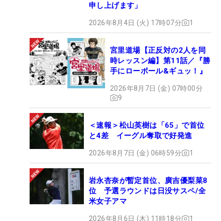
申し上げます」
2026年8月4日 (火) 17時07分
1
宮里道場【正反対の2人を同
時レッスン編】第11話／『勝
手にローボール&ギュッ！』
2026年8月7日 (金) 07時00分
9
＜速報＞松山英樹は「65」で首位
と4差 イーグル奪取で好発進
2026年8月7日 (金) 06時59分
1
岩永杏奈が暫定首位、廣吉優梨菜8
位 予選ラウンドは日没サスペ/全
米女子アマ
2026年8月6日 (木) 11時18分
1