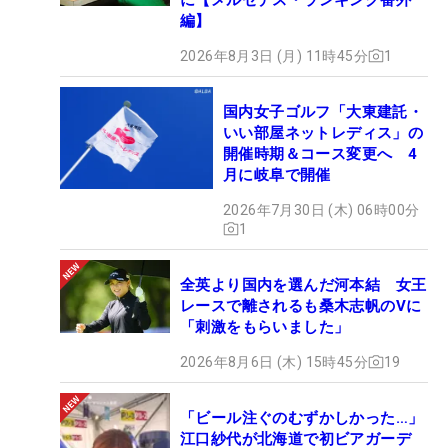
編】
2026年8月3日 (月) 11時45分
1
国内女子ゴルフ「大東建託・
いい部屋ネットレディス」の
開催時期＆コース変更へ 4
月に岐阜で開催
2026年7月30日 (木) 06時00分
1
全英より国内を選んだ河本結 女王
レースで離されるも桑木志帆のVに
「刺激をもらいました」
2026年8月6日 (木) 15時45分
19
「ビール注ぐのむずかしかった…」
江口紗代が北海道で初ビアガーデ