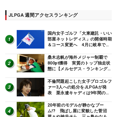
JLPGA 週間アクセスランキング
国内女子ゴルフ「大東建託・いい
1
部屋ネットレディス」の開催時期
＆コース変更へ 4月に岐阜で開
催
桑木志帆が海外メジャー制覇で
2
800pt獲得 実質のトップ独走状
態に【メルセデス・ランキング番
外編】
不倫問題起こした女子プロゴルフ
3
ァー3人への処分をJLPGAが発
表 栗永遼キャディは9年間の立
ち入り禁止
20年前のモデルが静かなブー
4
ム!? 飛ばし屋に変貌した菅沼
菜々や神谷そら、三ヶ島かなも使