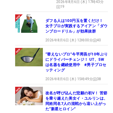
2026年8月6日 (木) 17時43分
19
ダフる人は100円玉を置くだけ！
女子プロが実践するアイアン「ダウ
ンブロードリル」が効果抜群
2026年8月6日 (木) 12時00分
40
“替えないプロ”今平周吾が10年ぶり
にドライバーチェンジ！ UT、5W
は名器を継続使用中 #男子プロセ
ッティング
2026年8月6日 (木) 15時49分
38
改名が呼び込んだ悲願の初V！ 苦節
を乗り越えた美女イ・ユルリンは、
同姓同名7人の混戦から這い上がっ
た“新星ヒロイン”