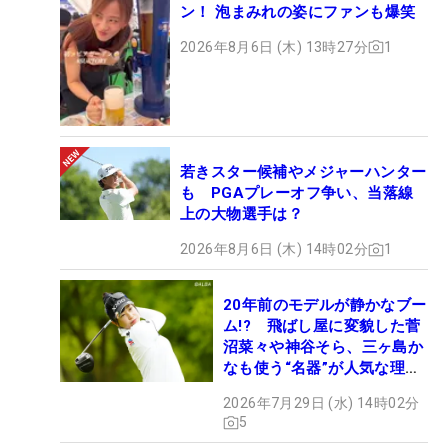
ン！ 泡まみれの姿にファンも爆笑
2026年8月6日 (木) 13時27分
1
若きスター候補やメジャーハンター
も PGAプレーオフ争い、当落線
上の大物選手は？
2026年8月6日 (木) 14時02分
1
20年前のモデルが静かなブー
ム!? 飛ばし屋に変貌した菅
沼菜々や神谷そら、三ヶ島か
なも使う“名器”が人気な理由
【ツアープロたちの“飛ばし
2026年7月29日 (水) 14時02分
ギア”】
5