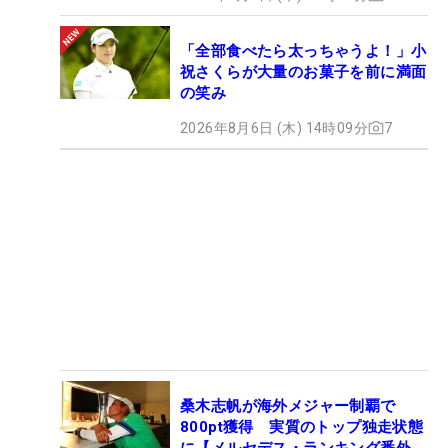
「全部食べたら太っちゃうよ！」小
祝さくらが大量のお菓子を前に満面
の笑み
2026年8月6日 (木) 14時09分
7
桑木志帆が海外メジャー制覇で
800pt獲得 実質のトップ独走状態
に【メルセデス・ランキング番外