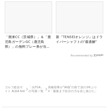
「潮来CC（茨城県）」＆「鹿
新『TENSEIオレンジ』はドラ
児島ガーデンGC（鹿児島
イバーシャフトの“最適解”
県）」の無料プレー券が当た
る！！
Recommended by
ゴルフ総合サ
「JLPGA」
高橋彩華が“神様”の前で涙の3年ぶり
イト ALBA Net
の写真一覧
V「最後まで自分の力を信じ抜けた」