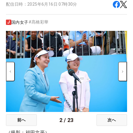
配信日時：
2025年6月16日 07時30分
#
髙橋彩華
国内女子
2
/
23
前へ
次へ
（撮影：福田文平）