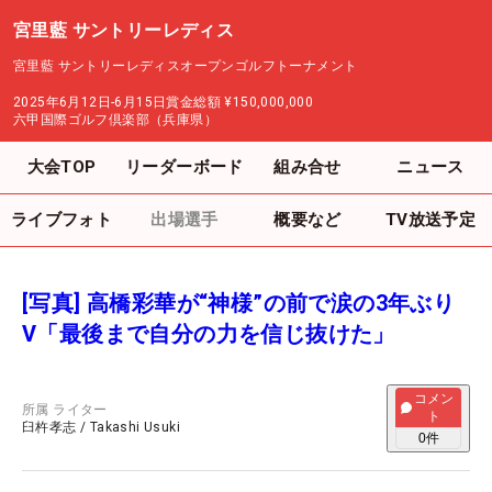
宮里藍 サントリーレディス
宮里藍 サントリーレディスオープンゴルフトーナメント
2025年6月12日-6月15日
賞金総額
¥150,000,000
六甲国際ゴルフ倶楽部（兵庫県）
大会TOP
リーダーボード
組み合せ
ニュース
ライブフォト
出場選手
概要など
TV放送予定
[写真] 高橋彩華が“神様”の前で涙の3年ぶり
V「最後まで自分の力を信じ抜けた」
コメン
所属
ライター
ト
臼杵孝志
/
Takashi Usuki
0
件