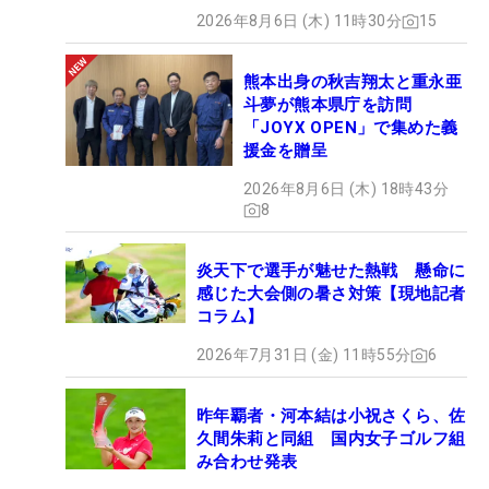
2026年8月6日 (木) 11時30分
15
熊本出身の秋吉翔太と重永亜
斗夢が熊本県庁を訪問
「JOYX OPEN」で集めた義
援金を贈呈
2026年8月6日 (木) 18時43分
8
炎天下で選手が魅せた熱戦 懸命に
感じた大会側の暑さ対策【現地記者
コラム】
2026年7月31日 (金) 11時55分
6
昨年覇者・河本結は小祝さくら、佐
久間朱莉と同組 国内女子ゴルフ組
み合わせ発表