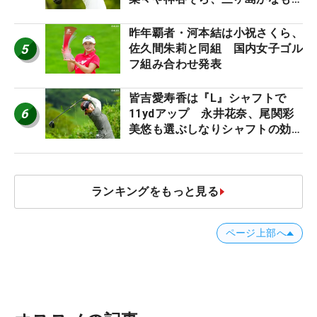
う“名器”が人気な理由【ツアープ
ロたちの“飛ばしギア”】
昨年覇者・河本結は小祝さくら、
5
佐久間朱莉と同組 国内女子ゴル
フ組み合わせ発表
皆吉愛寿香は『L』シャフトで
6
11ydアップ 永井花奈、尾関彩
美悠も選ぶしなりシャフトの効果
【ツアープロたちの“飛ばしギ
ア”】
ランキングをもっと見る
ページ上部へ