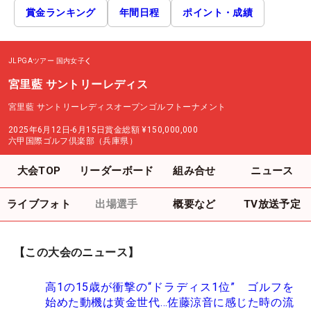
賞金ランキング
年間日程
ポイント・成績
JLPGAツアー
国内女子
宮里藍 サントリーレディス
宮里藍 サントリーレディスオープンゴルフトーナメント
2025年6月12日-6月15日
賞金総額
¥150,000,000
六甲国際ゴルフ倶楽部（兵庫県）
大会TOP
リーダーボード
組み合せ
ニュース
ライブフォト
出場選手
概要など
TV放送予定
【この大会のニュース】
高1の15歳が衝撃の“ドラディス1位” ゴルフを
始めた動機は黄金世代…佐藤涼音に感じた時の流