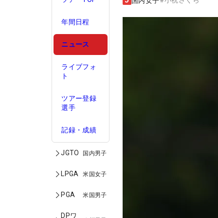
#
小祝さくら
国内女子
年間日程
ニュース
ライブフォ
ト
ツアー登録
選手
記録・成績
JGTO
国内男子
LPGA
米国女子
PGA
米国男子
DPワ