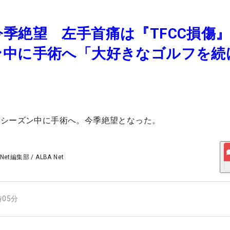
季絶望 左手首痛は『TFCC損傷
ン中に手術へ「大好きなゴルフを続
がシーズン中に手術へ。今季絶望となった。
 Net編集部
/
ALBA Net
時05分