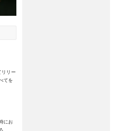
てリリー
べてを
時にお
ろ