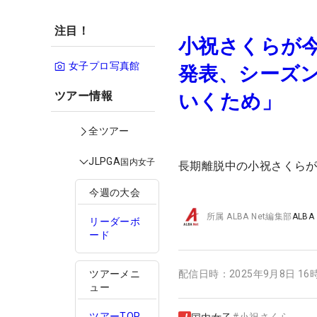
注目！
小祝さくらが今
女子プロ写真館
発表、シーズ
ツアー情報
いくため」
全ツアー
JLPGA
国内女子
長期離脱中の小祝さくら
今週の大会
所属
ALBA Net編集部
ALBA
リーダーボ
ード
ツアーメニ
配信日時：
2025年9月8日 16
ュー
ツアーTOP