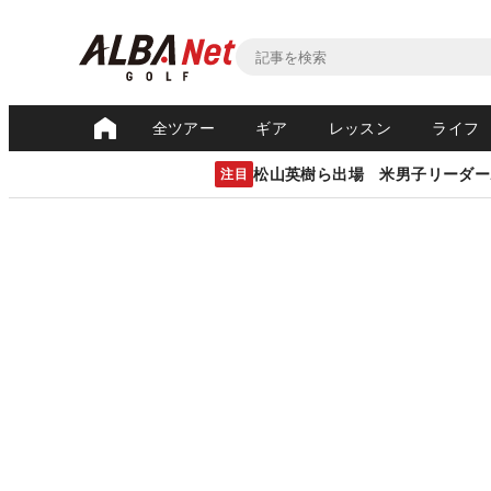
全ツアー
ギア
レッスン
ライフ
松山英樹ら出場 米男子リーダー
注目