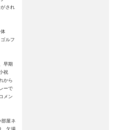
告がされ
合体
、ゴルフ
、早期
小祝
れから
レーで
コメン
い部屋ネ
後、欠場