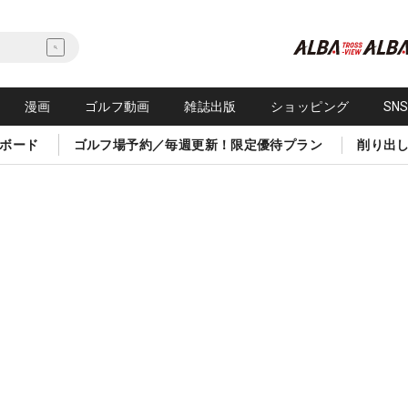
漫画
ゴルフ動画
雑誌出版
ショッピング
SN
ボード
ゴルフ場予約／毎週更新！限定優待プラン
削り出