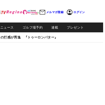
メルマガ登録
ログイン
Sニュース
ゴルフ場予約
連載
プレゼント
しの打感が秀逸 『トゥーロンパター』