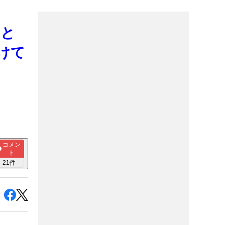
』と
けて
コメン
ト
21
件