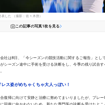
表した （撮影：佐々木啓）
この記事の写真
1
枚を見る
会社は8日、「今シーズンの競技活動に関するご報告」とし
祝がシーズン途中に手術を受ける決断をし、今季の残り試合す
た。
ドレス姿がめちゃくちゃ大人っぽい！
試合復帰に向けて安静と治療に努めてまいりましたが、プレー
うに回復に向かわないため、新たな専門医の診断を受けたとこ