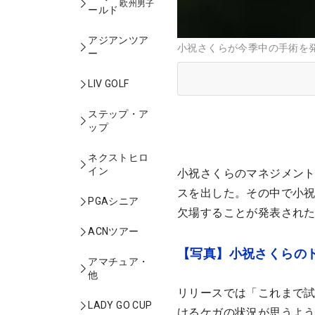
欧州男子
ールド
アジアンツア
小祝さくらが今季中の手術を発
ー
LIV GOLF
ステップ・ア
ップ
ネクストヒロ
イン
小祝さくらのマネジメント
スを出した。その中で小
PGAシニア
欠場することが発表され
ACNツアー
【写真】小祝さくらの
アマチュア・
他
リリースでは「これまで
LADY GO CUP
けるケガの状況が思うよ