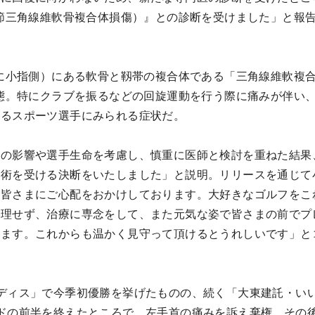
関節三角線維軟骨複合体損傷）』との診断を受けました」と報
特に小指側）にある軟骨と靱帯の複合体である「三角線維軟複
状態。特にクラブを振るなどの回旋運動を行う際に痛みが伴い
するスポーツ選手にみられる症状だ。
への影響や選手生命を考慮し、慎重に医師と検討を重ねた結果
手術を受ける決断をいたしました」と説明。リリースを通じて
の皆さまにご心配をおかけしております。大好きなゴルフをこ
無理せず、治療に専念をして、また元気な姿で皆さまの前でプ
ります。これからも温かく見守って頂けるとうれしいです」と
ディス」で今季初優勝を挙げたものの、続く「大東建託・い
ドの前半を終えたところで、左手首の痛みを訴え棄権。その