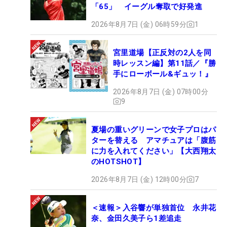
「65」 イーグル奪取で好発進
2026年8月7日 (金) 06時59分
1
宮里道場【正反対の2人を同
時レッスン編】第11話／『勝
手にローボール&ギュッ！』
2026年8月7日 (金) 07時00分
9
夏場の重いグリーンで女子プロはパ
ターを替える アマチュアは「腹筋
に力を入れてください」【大西翔太
のHOTSHOT】
2026年8月7日 (金) 12時00分
7
＜速報＞入谷響が単独首位 永井花
奈、金田久美子ら1差追走