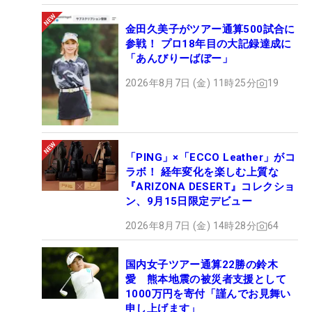
金田久美子がツアー通算500試合に
参戦！ プロ18年目の大記録達成に
「あんびりーばぼー」
2026年8月7日 (金) 11時25分
19
「PING」×「ECCO Leather」がコ
ラボ！ 経年変化を楽しむ上質な
『ARIZONA DESERT』コレクショ
ン、9月15日限定デビュー
2026年8月7日 (金) 14時28分
64
国内女子ツアー通算22勝の鈴木
愛 熊本地震の被災者支援として
1000万円を寄付「謹んでお見舞い
申し上げます」