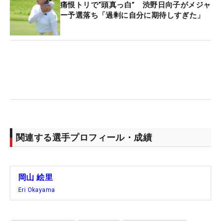
痛恨トリで“頭真っ白” 渋野日向子がメジャ
ー予選落ち「過剰に自分に期待しすぎた」
関連する選手プロフィール・成績
岡山 絵里
Eri Okayama