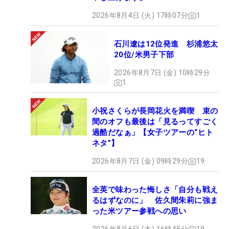
2026年8月4日 (火) 17時07分
1
石川遼は12位発進 杉浦悠太
20位/米男子下部
2026年8月7日 (金) 10時29分
1
小祝さくらが長岡花火を満喫 束の
間のオフも最後は「見るってすごく
過酷だなぁ」【女子ツアーの“ヒト
ネタ”】
2026年8月7日 (金) 09時29分
19
全英で味わった悔しさ「自分も戦え
るはずなのに」 佐久間朱莉に強ま
った米ツアー参戦への思い