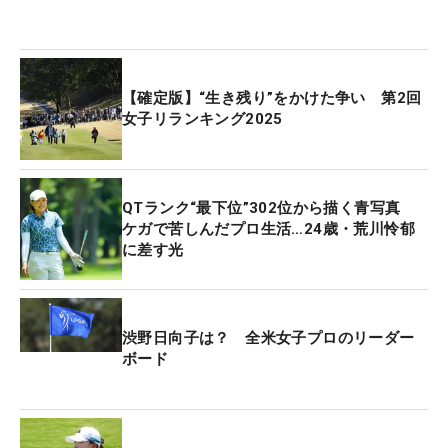
【確定版】“生き残り”をかけた争い 第2回
女子リランキング2025
QTランク“最下位”302位から描く青写真
ケガで苦しんだプロ生活…24歳・荒川怜郁
に差す光
渋野日向子は？ 全米女子プロのリーダー
ボード