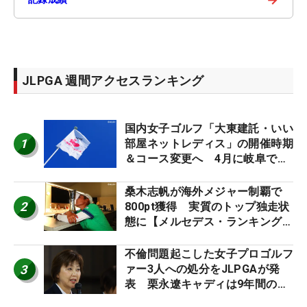
JLPGA 週間アクセスランキング
国内女子ゴルフ「大東建託・いい
1
部屋ネットレディス」の開催時期
＆コース変更へ 4月に岐阜で開
催
桑木志帆が海外メジャー制覇で
2
800pt獲得 実質のトップ独走状
態に【メルセデス・ランキング番
外編】
不倫問題起こした女子プロゴルフ
3
ァー3人への処分をJLPGAが発
表 栗永遼キャディは9年間の立
ち入り禁止