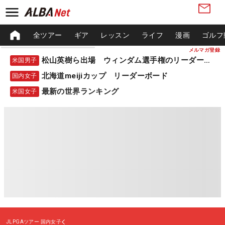
全ツアー
ギア
レッスン
ライフ
漫画
ゴルフ
メルマガ登録
松山英樹ら出場 ウィンダム選手権のリーダーボード
米国男子
北海道meijiカップ リーダーボード
国内女子
最新の世界ランキング
米国女子
JLPGAツアー
国内女子