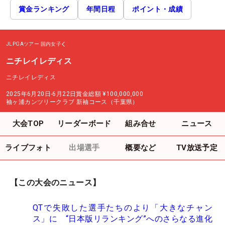
賞金ランキング
年間日程
ポイント・成績
JLPGAツアー
国内女子
ニチレイレディス
ニチレイレディス
2025年6月20日-6月22日
賞金総額
¥100,000,000
袖ヶ浦カンツリークラブ 新袖コース（千葉県）
大会TOP
リーダーボード
組み合せ
ニュース
ライブフォト
出場選手
概要など
TV放送予定
【この大会のニュース】
QTで失敗した選手たちのより「大きなチャン
ス」に “日本版リランキング”へのさらなる進化