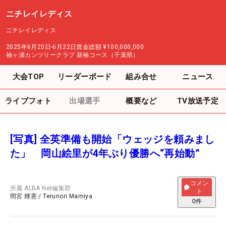
ニチレイレディス
ニチレイレディス
2025年6月20日-6月22日
賞金総額
¥100,000,000
袖ヶ浦カンツリークラブ 新袖コース（千葉県）
大会TOP
リーダーボード
組み合せ
ニュース
ライブフォト
出場選手
概要など
TV放送予定
[写真] 全英準備も開始「ウェッジを頼みまし
た」 岡山絵里が4年ぶり優勝へ“再始動”
コメン
所属
ALBA Net編集部
ト
間宮 輝憲
/
Terunori Mamiya
0
件