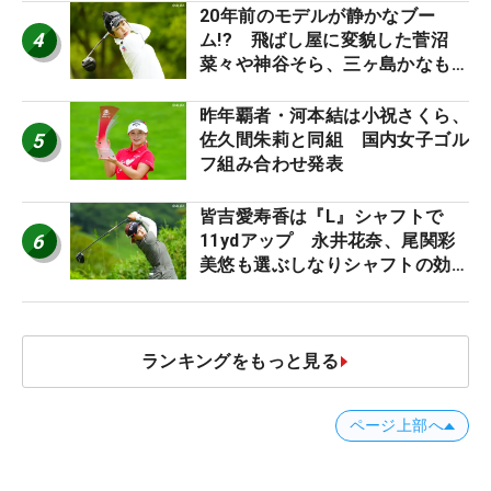
20年前のモデルが静かなブー
4
ム!? 飛ばし屋に変貌した菅沼
菜々や神谷そら、三ヶ島かなも使
う“名器”が人気な理由【ツアープ
ロたちの“飛ばしギア”】
昨年覇者・河本結は小祝さくら、
5
佐久間朱莉と同組 国内女子ゴル
フ組み合わせ発表
皆吉愛寿香は『L』シャフトで
6
11ydアップ 永井花奈、尾関彩
美悠も選ぶしなりシャフトの効果
【ツアープロたちの“飛ばしギ
ア”】
ランキングをもっと見る
ページ上部へ