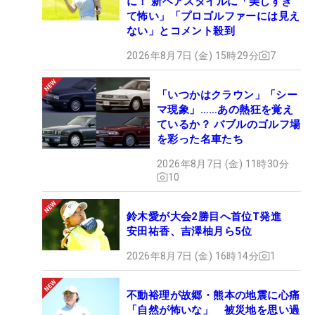
に！ 新ヘアスタイルに「美しすぎ
て怖い」「プロゴルファーには見え
ない」とコメント殺到
2026年8月7日 (金) 15時29分
7
「いつかはクラウン」「シー
マ現象」……あの熱狂を覚え
ているか？ バブルのゴルフ場
を彩った名車たち
2026年8月7日 (金) 11時30分
10
鈴木愛が大会2勝目へ首位T発進
安田祐香、吉澤柚月ら5位
2026年8月7日 (金) 16時14分
1
不動裕理が故郷・熊本の地震に心痛
「自然が怖いな」 被災地を思い過