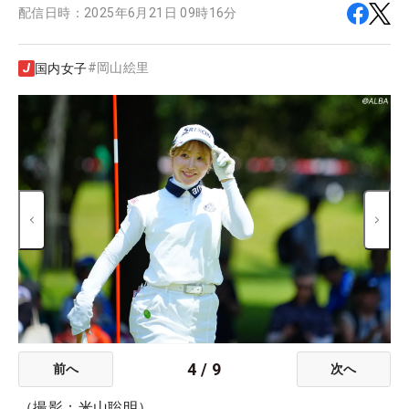
配信日時：
2025年6月21日 09時16分
#
岡山絵里
国内女子
4
/
9
前へ
次へ
（撮影：米山聡明）