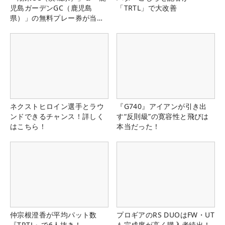
児島ガーデンGC（鹿児島
「TRTL」で大改善
県）」の無料プレー券が当た
る！！
ネクストヒロイン選手とラウ
『G740』アイアンが引き出
ンドできるチャンス！詳しく
す“反則級”の寛容性と飛びは
はこちら！
本当だった！
仲宗根澄香が平均パット数
プロギアのRS DUOはFW・UT
『TRTL』で6人抜き！
も完成度が高く購入者続出！