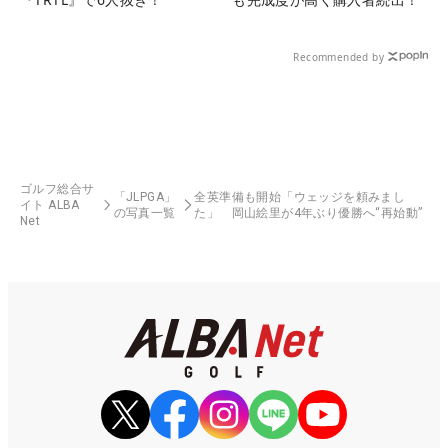
Recommended by
ゴルフ総合サ
「JLPGA」
全英準備も開始「ウェッジを頼みまし
イト ALBA
の写真一覧
た」 岡山絵里が4年ぶり優勝へ“再始動”
Net