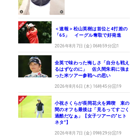
＜速報＞松山英樹は首位と4打差の
「65」 イーグル奪取で好発進
2026年8月7日 (金) 06時59分
1
全英で味わった悔しさ「自分も戦え
るはずなのに」 佐久間朱莉に強ま
った米ツアー参戦への思い
2026年8月6日 (木) 16時45分
19
小祝さくらが長岡花火を満喫 束の
間のオフも最後は「見るってすごく
過酷だなぁ」【女子ツアーの“ヒト
ネタ”】
2026年8月7日 (金) 09時29分
19