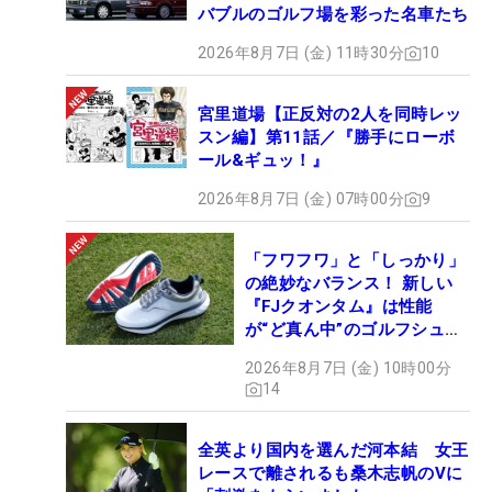
バブルのゴルフ場を彩った名車たち
2026年8月7日 (金) 11時30分
10
宮里道場【正反対の2人を同時レッ
スン編】第11話／『勝手にローボ
ール&ギュッ！』
2026年8月7日 (金) 07時00分
9
「フワフワ」と「しっかり」
の絶妙なバランス！ 新しい
『FJクオンタム』は性能
が“ど真ん中”のゴルフシュー
ズだった
2026年8月7日 (金) 10時00分
14
全英より国内を選んだ河本結 女王
レースで離されるも桑木志帆のVに