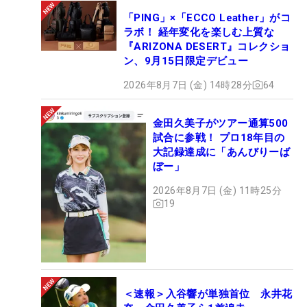
「PING」×「ECCO Leather」がコ
ラボ！ 経年変化を楽しむ上質な
『ARIZONA DESERT』コレクショ
ン、9月15日限定デビュー
2026年8月7日 (金) 14時28分
64
金田久美子がツアー通算500
試合に参戦！ プロ18年目の
大記録達成に「あんびりーば
ぼー」
2026年8月7日 (金) 11時25分
19
＜速報＞入谷響が単独首位 永井花