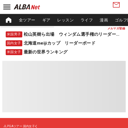
全ツアー
ギア
レッスン
ライフ
漫画
ゴルフ
メルマガ登録
松山英樹ら出場 ウィンダム選手権のリーダーボード
米国男子
北海道meijiカップ リーダーボード
国内女子
最新の世界ランキング
米国女子
JLPGAツアー
国内女子