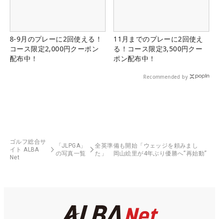
8-9月のプレーに2回使える！
11月までのプレーに2回使え
コース限定2,000円クーポン
る！コース限定3,500円クー
配布中！
ポン配布中！
Recommended by
ゴルフ総合サ
「JLPGA」
全英準備も開始「ウェッジを頼みまし
イト ALBA
の写真一覧
た」 岡山絵里が4年ぶり優勝へ“再始動”
Net