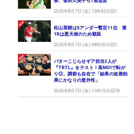
奈、金田久美子ら1差追走
2026年8月7日 (金) 12時42分
1
松山英樹は5アンダー暫定11位 第
1Rは悪天候のため順延
2026年8月7日 (金) 08時26分
1
パターこじらせギア担当2人が
『TRTL』をテスト！高MOIで転が
り◎、調節も自在で「結果の改善効
果にかなりの意外性」
2026年8月7日 (金) 11時15分
18