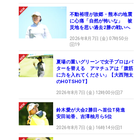
不動裕理が故郷・熊本の地震
に心痛「自然が怖いな」 被
災地を思い過去2勝の戦いへ
2026年8月7日 (金) 07時50分
19
夏場の重いグリーンで女子プロはパ
ターを替える アマチュアは「腹筋
に力を入れてください」【大西翔太
のHOTSHOT】
2026年8月7日 (金) 12時00分
7
鈴木愛が大会2勝目へ首位T発進
安田祐香、吉澤柚月ら5位
2026年8月7日 (金) 16時14分
1