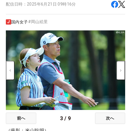
配信日時：
2025年6月21日 09時16分
#
岡山絵里
国内女子
3
/
9
前へ
次へ
（撮影：米山聡明）