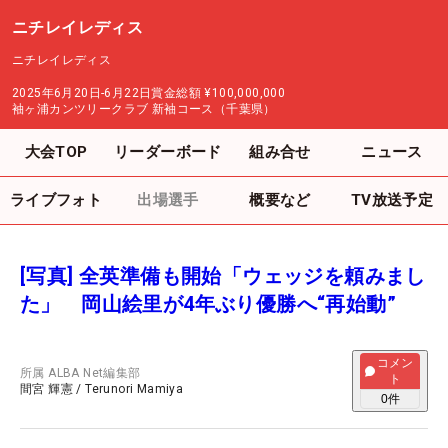
ニチレイレディス
ニチレイレディス
2025年6月20日-6月22日
賞金総額
¥100,000,000
袖ヶ浦カンツリークラブ 新袖コース（千葉県）
大会TOP
リーダーボード
組み合せ
ニュース
ライブフォト
出場選手
概要など
TV放送予定
[写真] 全英準備も開始「ウェッジを頼みまし
た」 岡山絵里が4年ぶり優勝へ“再始動”
コメン
所属
ALBA Net編集部
ト
間宮 輝憲
/
Terunori Mamiya
0
件