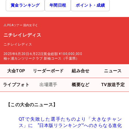
賞金ランキング
年間日程
ポイント・成績
JLPGAツアー
国内女子
ニチレイレディス
ニチレイレディス
2025年6月20日-6月22日
賞金総額
¥100,000,000
袖ヶ浦カンツリークラブ 新袖コース（千葉県）
大会TOP
リーダーボード
組み合せ
ニュース
ライブフォト
出場選手
概要など
TV放送予定
【この大会のニュース】
QTで失敗した選手たちのより「大きなチャン
ス」に “日本版リランキング”へのさらなる進化