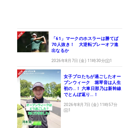
「61」マークのホスラーは勝てば
70人抜き！ 大逆転プレーオフ進
出なるか
2026年8月7日 (金) 11時30分
1
女子プロたちが過ごしたオー
プンウィーク 堀琴音は人生
初の…！ 六車日那乃は新幹線
でとんぼ返り…！
2026年8月7日 (金) 11時57分
1