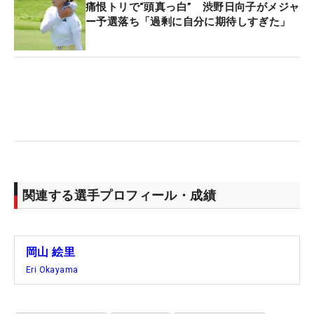
痛恨トリで“頭真っ白” 渋野日向子がメジャ
ー予選落ち「過剰に自分に期待しすぎた」
関連する選手プロフィール・成績
岡山 絵里
Eri Okayama