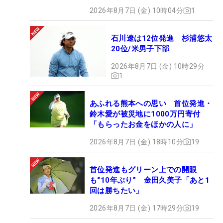
2026年8月7日 (金) 10時04分
1
石川遼は12位発進 杉浦悠太
20位/米男子下部
2026年8月7日 (金) 10時29分
1
あふれる熊本への思い 首位発進・
鈴木愛が被災地に1000万円寄付
「もらったお金をほかの人に」
2026年8月7日 (金) 18時10分
19
首位発進もグリーン上での開眼
も“10年ぶり” 金田久美子「あと1
回は勝ちたい」
2026年8月7日 (金) 17時29分
19