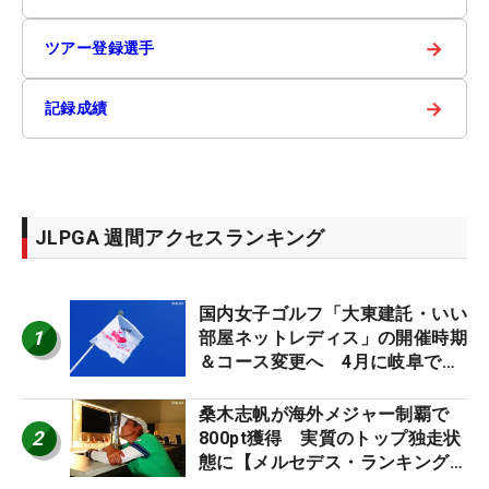
→
ツアー登録選手
→
記録成績
JLPGA 週間アクセスランキング
国内女子ゴルフ「大東建託・いい
1
部屋ネットレディス」の開催時期
＆コース変更へ 4月に岐阜で開
催
桑木志帆が海外メジャー制覇で
2
800pt獲得 実質のトップ独走状
態に【メルセデス・ランキング番
外編】