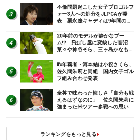
不倫問題起こした女子プロゴルフ
3
ァー3人への処分をJLPGAが発
表 栗永遼キャディは9年間の立
ち入り禁止
20年前のモデルが静かなブー
4
ム!? 飛ばし屋に変貌した菅沼
菜々や神谷そら、三ヶ島かなも使
う“名器”が人気な理由【ツアープ
ロたちの“飛ばしギア”】
昨年覇者・河本結は小祝さくら、
5
佐久間朱莉と同組 国内女子ゴル
フ組み合わせ発表
全英で味わった悔しさ「自分も戦
6
えるはずなのに」 佐久間朱莉に
強まった米ツアー参戦への思い
ランキングをもっと見る