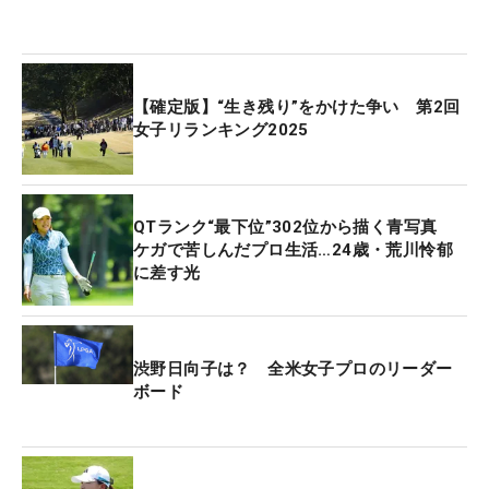
【確定版】“生き残り”をかけた争い 第2回
女子リランキング2025
QTランク“最下位”302位から描く青写真
ケガで苦しんだプロ生活…24歳・荒川怜郁
に差す光
渋野日向子は？ 全米女子プロのリーダー
ボード