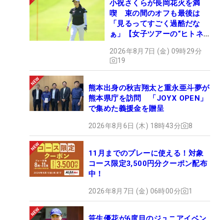
小祝さくらが長岡花火を満
喫 束の間のオフも最後は
「見るってすごく過酷だな
ぁ」【女子ツアーの“ヒトネ
タ”】
2026年8月7日 (金) 09時29分
19
熊本出身の秋吉翔太と重永亜斗夢が
熊本県庁を訪問 「JOYX OPEN」
で集めた義援金を贈呈
2026年8月6日 (木) 18時43分
8
11月までのプレーに使える！対象
コース限定3,500円分クーポン配布
中！
2026年8月7日 (金) 06時00分
1
笹生優花が6度目のジュニアイベン