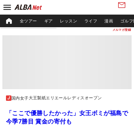
全ツアー
ギア
レッスン
ライフ
漫画
ゴルフ
メルマガ登録
大王製紙エリエールレディスオープン
国内女子
「ここで優勝したかった」女王ボミが福島で
今季7勝目 賞金の寄付も