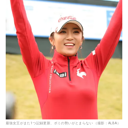
最強女王がまた1つ記録更新、ボミの勢いがとまらない （撮影：ALBA）