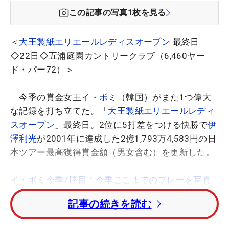
この記事の写真
1
枚を見る
＜
大王製紙エリエールレディスオープン
最終日
◇22日◇五浦庭園カントリークラブ（6,460ヤー
ド・パー72）＞
今季の賞金女王
イ・ボミ
（韓国）がまた1つ偉大
な記録を打ち立てた。「
大王製紙エリエールレディ
スオープン
」最終日。2位に5打差をつける快勝で
伊
澤利光
が2001年に達成した2億1,793万4,583円の日
本ツアー最高獲得賞金額（男女含む）を更新した。
イ・ボミ今季7勝目！今季ここまでのプレーを写真
館で振り返る
記事の続きを読む
3打差をつけてティオフしたボミは、2番パー5で