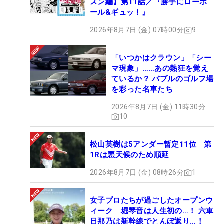
スン編】第11話／『勝手にローボ
ール&ギュッ！』
2026年8月7日 (金) 07時00分
9
「いつかはクラウン」「シー
マ現象」……あの熱狂を覚え
ているか？ バブルのゴルフ場
を彩った名車たち
2026年8月7日 (金) 11時30分
10
松山英樹は5アンダー暫定11位 第
1Rは悪天候のため順延
2026年8月7日 (金) 08時26分
1
女子プロたちが過ごしたオープンウ
ィーク 堀琴音は人生初の…！ 六車
日那乃は新幹線でとんぼ返り…！