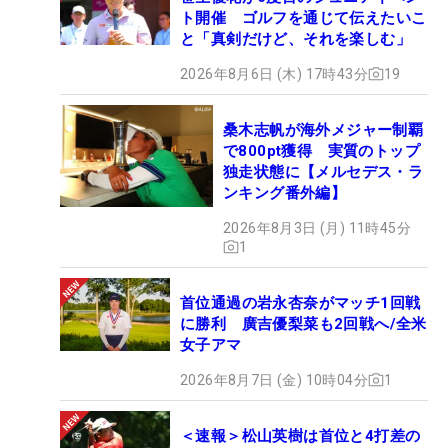
ト開催 ゴルフを通じて伝えたいこ
と「真剣だけど、それを楽しむ」
2026年8月6日 (木) 17時43分
19
桑木志帆が海外メジャー制覇
で800pt獲得 実質のトップ
独走状態に【メルセデス・ラ
ンキング番外編】
2026年8月3日 (月) 11時45分
1
首位通過の岩永杏奈がマッチ1回戦
に勝利 廣吉優梨菜も2回戦へ/全米
女子アマ
2026年8月7日 (金) 10時04分
1
＜速報＞松山英樹は首位と4打差の