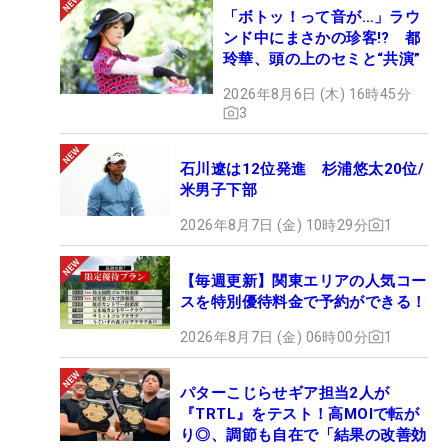
「ボトッ！って音が…」ラウ
ンド中にまさかの珍客!? 都
玲華、頭の上のセミと“共演”
2026年8月6日 (木) 16時45分
3
石川遼は12位発進 杉浦悠太20位/
米男子下部
2026年8月7日 (金) 10時29分
1
【毎週更新】関東エリアの人気コー
スを特別優待料金で予約ができる！
2026年8月7日 (金) 06時00分
1
パターこじらせギア担当2人が
『TRTL』をテスト！高MOIで転が
り◎、調節も自在で「結果の改善効