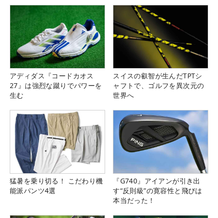
アディダス『コードカオス
スイスの叡智が生んだTPTシ
27』は強烈な蹴りでパワーを
ャフトで、ゴルフを異次元の
生む
世界へ
猛暑を乗り切る！ こだわり機
『G740』アイアンが引き出
能派パンツ4選
す“反則級”の寛容性と飛びは
本当だった！