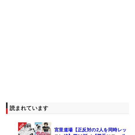
バーディを先行させる。3打目を3メートルにつけて
のバーディに「今日も良い感じだと思った。この調
子なら心配しなくても大丈夫」と優勝への自信を掴
んだ。
その後はパーが並んだが3打リードを持って折り
返すと、後半の12番でバーディを奪取。さらに17番
ではチップインバーディを決め勝利を決定づけた。
2位の
渡邉彩香
、
鈴木愛
に5打差をつけると、18番を
パーで締めて今季7個目のカップを手にした。
「今週は福島だから優勝したかった」とボミ。
「まだ震災というものに対して悲しい気持ちです。
読まれています
映像を見て、映画みたいな光景が広がっていたのを
覚えています。だから少しでも良いプレーをして勇
気づけたかった」。
宮里道場【正反対の2人を同時レッ