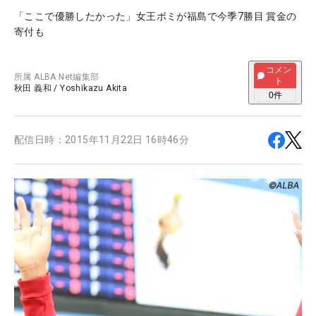
「ここで優勝したかった」女王ボミが福島で今季7勝目 賞金の
寄付も
コメン
所属
ALBA Net編集部
ト
秋田 義和
/
Yoshikazu Akita
0
件
配信日時：
2015年11月22日 16時46分