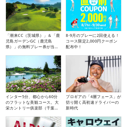
「潮来CC（茨城県）」＆「鹿
8-9月のプレーに2回使える！
児島ガーデンGC（鹿児島
コース限定2,000円クーポン
県）」の無料プレー券が当た
配布中！
る！！
インター5分、都心から60分
プロギアの「4層フェース」が
のフラットな美観コース。大
切り開く高初速ドライバーの
栄カントリー俱楽部（千葉
新時代
県）