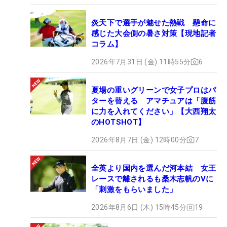
炎天下で選手が魅せた熱戦 懸命に
感じた大会側の暑さ対策【現地記者
コラム】
2026年7月31日 (金) 11時55分
6
夏場の重いグリーンで女子プロはパ
ターを替える アマチュアは「腹筋
に力を入れてください」【大西翔太
のHOTSHOT】
2026年8月7日 (金) 12時00分
7
全英より国内を選んだ河本結 女王
レースで離されるも桑木志帆のVに
「刺激をもらいました」
2026年8月6日 (木) 15時45分
19