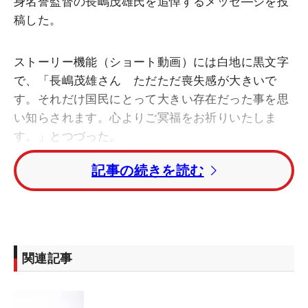
身名誉監督の長嶋茂雄氏を追悼するメッセ―ジを投
稿した。
ストーリー機能（ショート動画）には白地に黒文字
で、「長嶋茂雄さん ただただ喪失感が大きいで
す。それだけ国民にとって大きい存在だった事を思
い知らされます。心よりご冥福をお祈りいたしま
す。」とつづった。
記事の続きを読む
また男子ツアーを統括する日本ゴルフツアー機構
（JGTO）は公式ホームページのトップ記事で、長
嶋さんを悼んだ。JGTOでは昨年まで「長嶋茂雄
INVITATIONAL セガサミーカップ」を開催。2007年
の第3回大会からは長嶋さんが大会名誉会長に就任
関連記事
していた。
そのなかでジャパンゴルフツアー選手会長・谷原秀