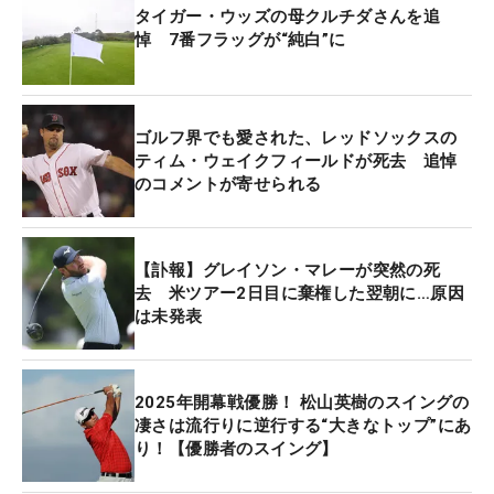
タイガー・ウッズの母クルチダさんを追
人の、「練習ラウンド中に訃報を知り、ただただ驚
悼 7番フラッグが“純白”に
いています。私は、2016年のセガサミーカップで優
勝させていただいたのですが、最終日のプレー中
に、長嶋さんがカートで駆け付けてくださった瞬間
ゴルフ界でも愛された、レッドソックスの
にバーディ。とてつもないパワーをいただきまし
ティム・ウェイクフィールドが死去 追悼
た。表彰式でも『これからも頑張って』とお声をか
のコメントが寄せられる
けていただいた思い出は、今も宝ものです」などの
コメントを掲載した。
【訃報】グレイソン・マレーが突然の死
去 米ツアー2日目に棄権した翌朝に…原因
は未発表
2025年開幕戦優勝！ 松山英樹のスイングの
凄さは流行りに逆行する“大きなトップ”にあ
り！【優勝者のスイング】