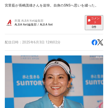
宮里藍が長嶋茂雄さんを追悼。自身のSNSへ思いを綴った。
コメン
所属
ALBA Net編集部
ト
ALBA Net編集部
/
ALBA Net
0
件
配信日時：
2025年6月3日 12時02分