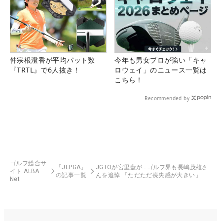
仲宗根澄香が平均パット数
今年も男女プロが強い「キャ
『TRTL』で6人抜き！
ロウェイ」のニュース一覧は
こちら！
Recommended by
ゴルフ総合サ
「JLPGA」
JGTOが宮里藍が…ゴルフ界も長嶋茂雄さ
イト ALBA
の記事一覧
んを追悼 「ただただ喪失感が大きい」
Net