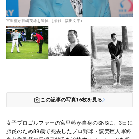
宮里藍が長嶋茂雄を追悼 （撮影：福田文平）
この記事の写真
16
枚を見る
女子プロゴルファーの宮里藍が自身のSNSに、3日に
肺炎のため89歳で死去したプロ野球・読売巨人軍終