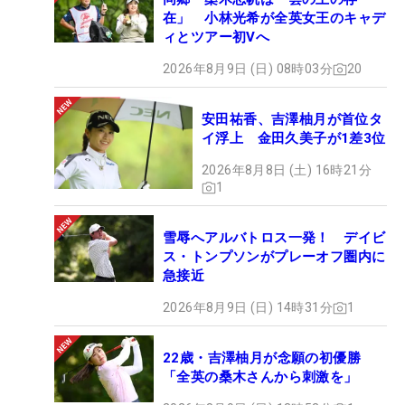
在」 小林光希が全英女王のキャデ
ィとツアー初Vへ
2026年8月9日 (日) 08時03分
20
安田祐香、吉澤柚月が首位タ
イ浮上 金田久美子が1差3位
2026年8月8日 (土) 16時21分
1
雪辱へアルバトロス一発！ デイビ
ス・トンプソンがプレーオフ圏内に
急接近
2026年8月9日 (日) 14時31分
1
22歳・吉澤柚月が念願の初優勝
「全英の桑木さんから刺激を」