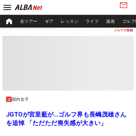
全ツアー
ギア
レッスン
ライフ
漫画
ゴルフ
メルマガ登録
国内女子
JGTOが宮里藍が…ゴルフ界も長嶋茂雄さん
を追悼 「ただただ喪失感が大きい」