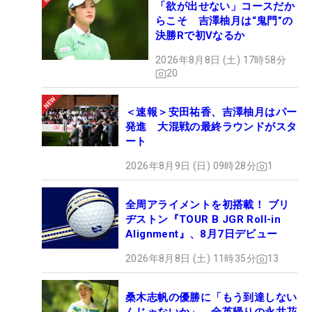
「欲が出せない」コースだか
らこそ 吉澤柚月は“鬼門”の
決勝Rで初Vなるか
2026年8月8日 (土) 17時58分
20
＜速報＞安田祐香、吉澤柚月はパー
発進 大混戦の最終ラウンドがスタ
ート
2026年8月9日 (日) 09時28分
1
全周アライメントを初搭載！ ブリ
ヂストン『TOUR B JGR Roll-in
Alignment』、8月7日デビュー
2026年8月8日 (土) 11時35分
13
桑木志帆の優勝に「もう到達しない