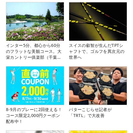
インター5分、都心から60分
スイスの叡智が生んだTPTシ
のフラットな美観コース。大
ャフトで、ゴルフを異次元の
栄カントリー俱楽部（千葉
世界へ
県）
8-9月のプレーに2回使える！
パターこじらせ記者が
コース限定2,000円クーポン
「TRTL」で大改善
配布中！