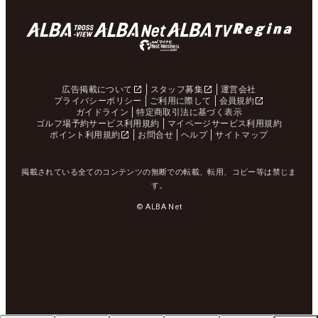
広告掲載について
スタッフ募集
運営会社
プライバシーポリシー
ご利用に際して
会員規約
ガイドライン
特定商取引法に基づく表示
ゴルフ場予約サービス利用規約
マイページサービス利用規約
ポイント利用規約
お問合せ
ヘルプ
サイトマップ
掲載されている全てのコンテンツの無断での転載、転用、コピー等は禁じま
す。
© ALBA Net