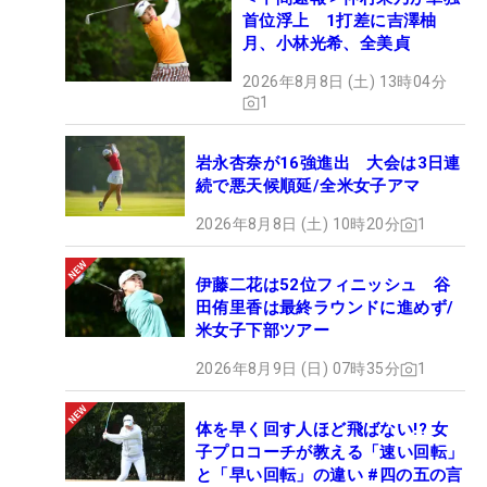
首位浮上 1打差に吉澤柚
月、小林光希、全美貞
2026年8月8日 (土) 13時04分
1
岩永杏奈が16強進出 大会は3日連
続で悪天候順延/全米女子アマ
2026年8月8日 (土) 10時20分
1
伊藤二花は52位フィニッシュ 谷
田侑里香は最終ラウンドに進めず/
米女子下部ツアー
2026年8月9日 (日) 07時35分
1
体を早く回す人ほど飛ばない!? 女
子プロコーチが教える「速い回転」
と「早い回転」の違い #四の五の言