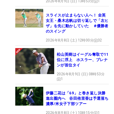
2026年8月9日 (日) 13時53分
1
スライスが止まらない人へ！ 全英
女王・桑木志帆は切り返しで「左ヒ
ザ」を先に動かしていた #優勝者
のスイング
2026年8月8日 (土) 12時00分
32
松山英樹はイーグル奪取で11
位に浮上 ホスラー、ブレナ
ンが首位タイ
2026年8月9日 (日) 08時53分
1
伊藤二花は「69」と巻き返し決勝
進出圏内へ 谷田侑里香は予選落ち
濃厚/米女子下部ツアー
2026年8月8日 (土) 10時15分
1