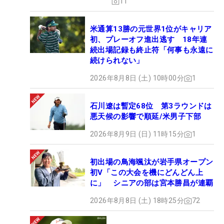
11
米通算13勝の元世界1位がキャリア
初、プレーオフ進出逃す 18年連
続出場記録も終止符「何事も永遠に
続けられない」
2026年8月8日 (土) 10時00分
1
石川遼は暫定68位 第3ラウンドは
悪天候の影響で順延/米男子下部
2026年8月9日 (日) 11時15分
1
初出場の鳥海颯汰が岩手県オープン
初V「この大会を機にどんどん上
に」 シニアの部は宮本勝昌が連覇
2026年8月8日 (土) 18時25分
72