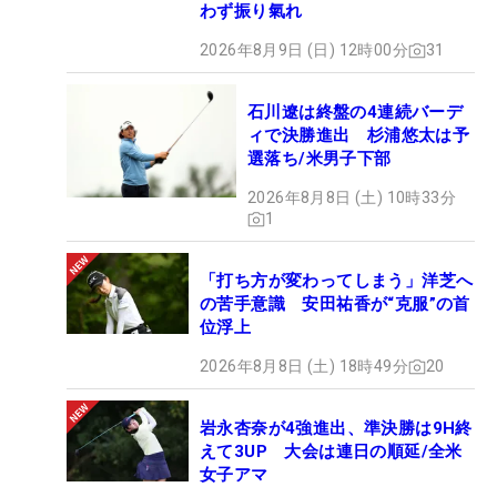
わず振り氣れ
2026年8月9日 (日) 12時00分
31
石川遼は終盤の4連続バーデ
ィで決勝進出 杉浦悠太は予
選落ち/米男子下部
2026年8月8日 (土) 10時33分
1
「打ち方が変わってしまう」洋芝へ
の苦手意識 安田祐香が“克服”の首
位浮上
2026年8月8日 (土) 18時49分
20
岩永杏奈が4強進出、準決勝は9H終
えて3UP 大会は連日の順延/全米
女子アマ