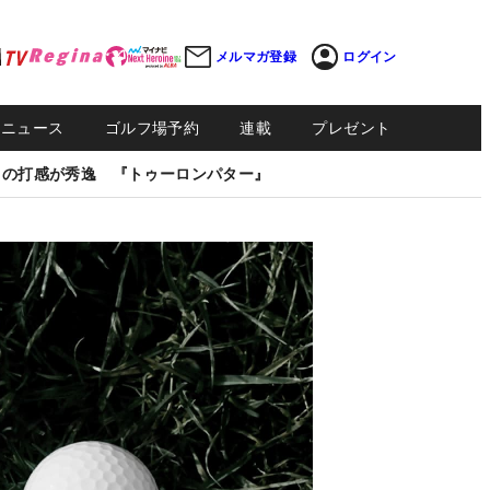
メルマガ登録
ログイン
Sニュース
ゴルフ場予約
連載
プレゼント
しの打感が秀逸 『トゥーロンパター』