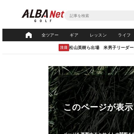
全ツアー
ギア
レッスン
ライフ
松山英樹ら出場 米男子リーダー
注目
このページが表示