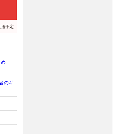
放送予定
攻め
者のギ