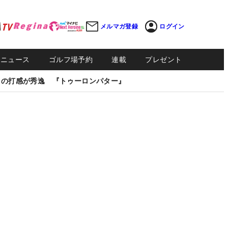
メルマガ登録
ログイン
Sニュース
ゴルフ場予約
連載
プレゼント
しの打感が秀逸 『トゥーロンパター』