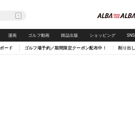
漫画
ゴルフ動画
雑誌出版
ショッピング
SN
ボード
ゴルフ場予約／期間限定クーポン配布中！
削り出