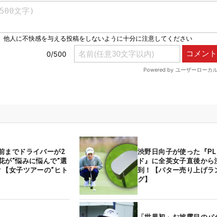
前までドライバーが2
渋野日向子が使った『PL
花が“悩みに悩んで”選
ド』に全英女子直後から
？【女子ツアーの“ヒト
到！【パター売り上げラ
】
グ】