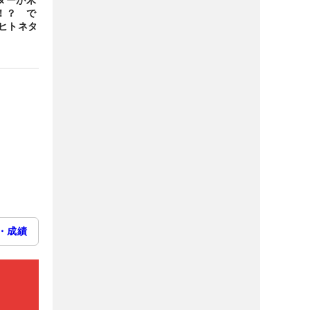
ターが米
！？ で
ヒトネタ
・成績