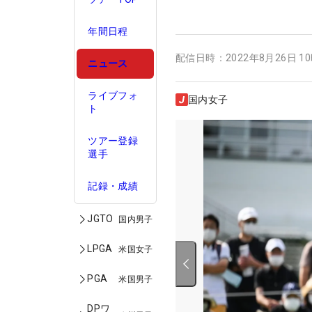
年間日程
配信日時：
2022年8月26日 1
ニュース
ライブフォ
国内女子
ト
ツアー登録
選手
記録・成績
JGTO
国内男子
LPGA
米国女子
PGA
米国男子
DPワ