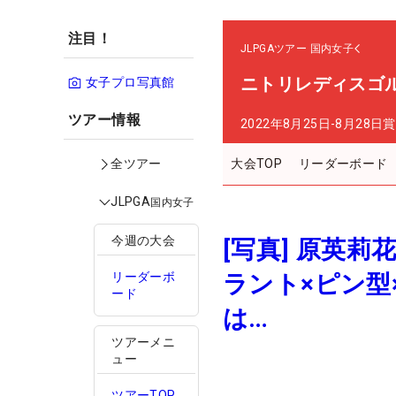
注目！
JLPGAツアー
国内女子
ニトリレディスゴ
女子プロ写真館
ツアー情報
2022年8月25日-8月28日
賞
大会TOP
リーダーボード
全ツアー
JLPGA
国内女子
今週の大会
[写真] 原英
ラント×ピン型
リーダーボ
ード
は…
ツアーメニ
ュー
ツアーTOP