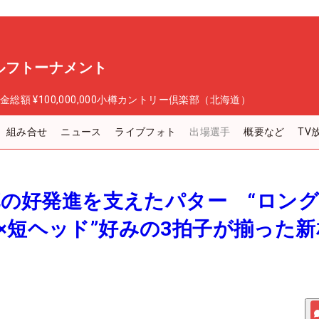
ルフトーナメント
金総額
¥100,000,000
小樽カントリー倶楽部（北海道）
組み合せ
ニュース
ライブフォト
出場選手
概要など
TV
莉花の好発進を支えたパター “ロン
×短ヘッド”好みの3拍子が揃った新