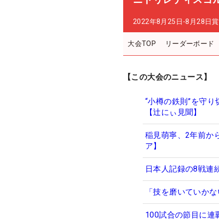
2022年8月25日-8月28日
賞
大会TOP
リーダーボード
【この大会のニュース】
“小樽の鉄則”を守
【辻にぃ見聞】
稲見萌寧、2年前か
ア】
日本人記録の8戦連
「技を磨いていかな
100試合の節目に連