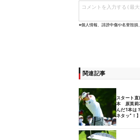
関連記事
スタート直
本 原英莉
んだ1本は
ネタッ”！