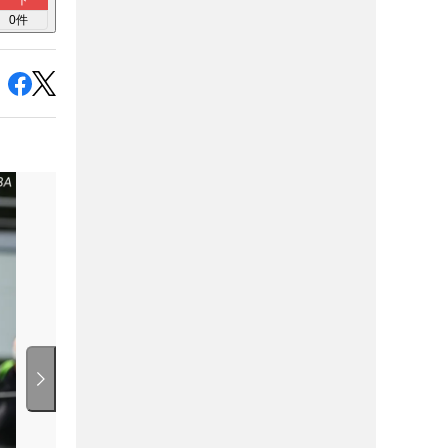
ト
0
件