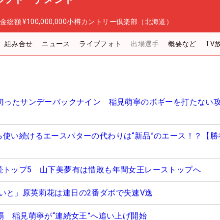
金総額
¥100,000,000
小樽カントリー倶楽部（北海道）
組み合せ
ニュース
ライブフォト
出場選手
概要など
TV
り切ったサンデーバックナイン 稲見萌寧のボギーを打たない
ら使い続けるエースパターの代わりは“新品”のエース！？【勝
続トップ5 山下美夢有は惜敗も年間女王レーストップへ
いと」原英莉花は連日の2番ダボで失速V逸
覇 稲見萌寧が“連続女王”へ追い上げ開始