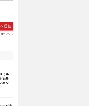
Dミル
注文殺
ンキン