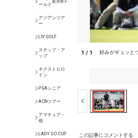
欧州男子
ールド
アジアンツア
ー
LIV GOLF
ステップ・ア
1
/
1
好みがギュッと
ップ
ネクストヒロ
イン
PGAシニア
ACNツアー
アマチュア・
他
LADY GO CUP