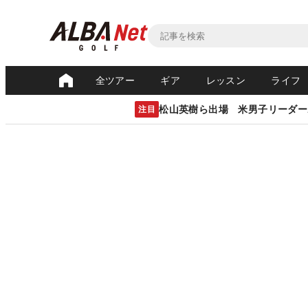
全ツアー
ギア
レッスン
ライフ
松山英樹ら出場 米男子リーダー
注目