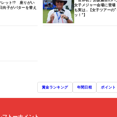
「世界初」お披露目のパ
マレット!? 座りがい
女子メジャー会場に登場
日向子がパターを替え
も実は…【女子ツアーの“
ッ！”】
賞金ランキング
年間日程
ポイント
ルフトーナメント