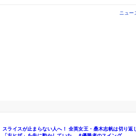
ニュー
スライスが止まらない人へ！ 全英女王・桑木志帆は切り返
「左ヒザ」を先に動かしていた #優勝者のスイング