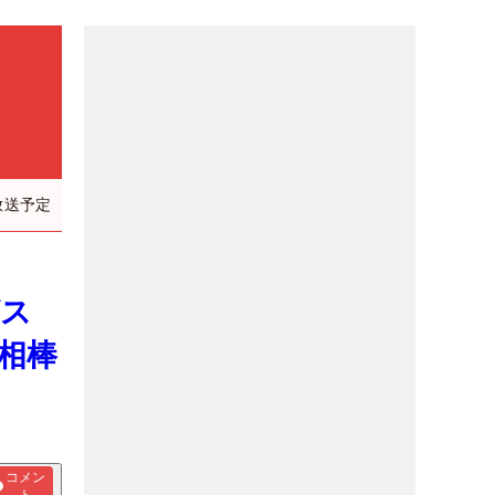
放送予定
グス
相棒
コメン