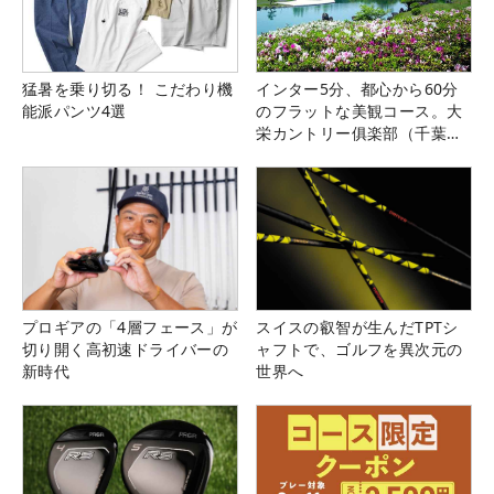
猛暑を乗り切る！ こだわり機
インター5分、都心から60分
能派パンツ4選
のフラットな美観コース。大
栄カントリー俱楽部（千葉
県）
プロギアの「4層フェース」が
スイスの叡智が生んだTPTシ
切り開く高初速ドライバーの
ャフトで、ゴルフを異次元の
新時代
世界へ