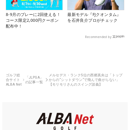
8-9月のプレーに2回使える！
最新モデル『FJクオンタム』
コース限定2,000円クーポン
を石井良介プロがチェック
配布中！
Recommended by
ゴルフ総
メルセデス・ランク5位の西郷真央は「トップ
「JLPGA」
合サイト
からの“シットダウン”で飛んで曲がらない」
の記事一覧
ALBA Net
【モリモリさんのスイング談義】