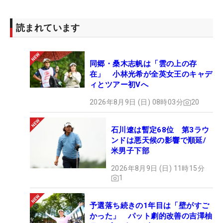
読まれています
同郷・桑木志帆は「雲の上の存
在」 小林光希が全英女王のキャデ
ィとツアー初Vへ
2026年8月9日 (日) 08時03分
20
石川遼は暫定68位 第3ラウ
ンドは悪天候の影響で順延/
米男子下部
2026年8月9日 (日) 11時15分
1
予選落ち続きの1年目は「壁がすご
かった」 パット劇的改善の吉澤柚