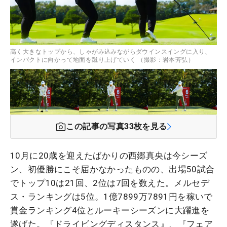
高く大きなトップから、しゃがみ込みながらダウインスイングに入り、
インパクトに向かって地面を蹴り上げていく （撮影：岩本芳弘）
この記事の写真
33
枚を見る
10月に20歳を迎えたばかりの西郷真央は今シーズ
ン、初優勝にこそ届かなかったものの、出場50試合
でトップ10は21回、2位は7回を数えた。メルセデ
ス・ランキングは5位。1億7899万7891円を稼いで
賞金ランキング4位とルーキーシーズンに大躍進を
遂げた。『ドライビングディスタンス』、『フェア