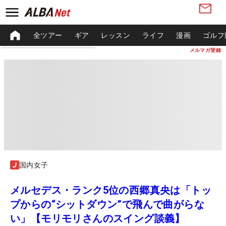
全ツアー
ギア
レッスン
ライフ
漫画
ゴルフ
メルマガ登録
国内女子
メルセデス・ランク5位の西郷真央は「トッ
プからの“シットダウン”で飛んで曲がらな
い」【モリモリさんのスイング談義】