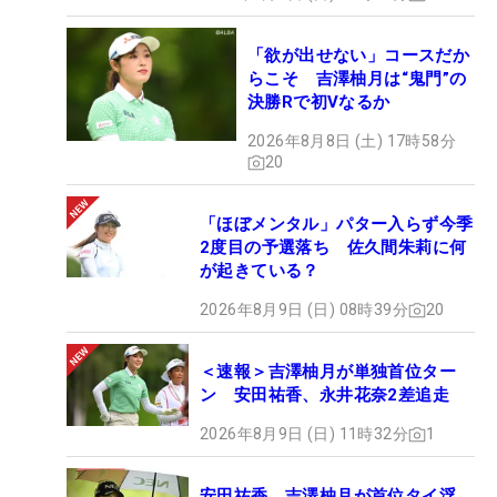
「欲が出せない」コースだか
らこそ 吉澤柚月は“鬼門”の
決勝Rで初Vなるか
2026年8月8日 (土) 17時58分
20
「ほぼメンタル」パター入らず今季
2度目の予選落ち 佐久間朱莉に何
が起きている？
2026年8月9日 (日) 08時39分
20
＜速報＞吉澤柚月が単独首位ター
ン 安田祐香、永井花奈2差追走
2026年8月9日 (日) 11時32分
1
安田祐香、吉澤柚月が首位タイ浮