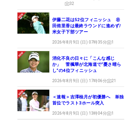
32
伊藤二花は52位フィニッシュ 谷
田侑里香は最終ラウンドに進めず/
米女子下部ツアー
2026年8月9日 (日) 07時35分
1
消化不良の日々に「こんな感じ
か」 菅楓華が北海道で“憂さ晴ら
し”の4位フィニッシュ
2026年8月9日 (日) 17時06分
21
＜速報＞吉澤柚月が初優勝へ 単独
首位でラスト3ホール突入
2026年8月9日 (日) 13時04分
1