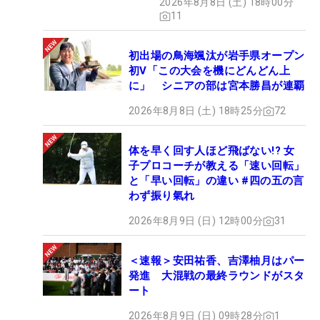
2026年8月8日 (土) 18時00分
11
初出場の鳥海颯汰が岩手県オープン
初V「この大会を機にどんどん上
に」 シニアの部は宮本勝昌が連覇
2026年8月8日 (土) 18時25分
72
体を早く回す人ほど飛ばない!? 女
子プロコーチが教える「速い回転」
と「早い回転」の違い #四の五の言
わず振り氣れ
2026年8月9日 (日) 12時00分
31
＜速報＞安田祐香、吉澤柚月はパー
発進 大混戦の最終ラウンドがスタ
ート
2026年8月9日 (日) 09時28分
1