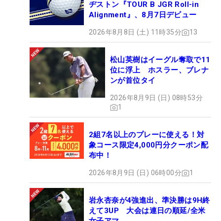
ヂストン『TOUR B JGR Roll-in
Alignment』、8月7日デビュー
2026年8月8日 (土) 11時35分
13
松山英樹はイーグル奪取で11
位に浮上 ホスラー、ブレナ
ンが首位タイ
2026年8月9日 (日) 08時53分
1
2組7名以上のプレーに使える！対
象コース限定4,000円分クーポン配
布中！
2026年8月9日 (日) 06時00分
1
岩永杏奈が4強進出、準決勝は9H終
えて3UP 大会は連日の順延/全米