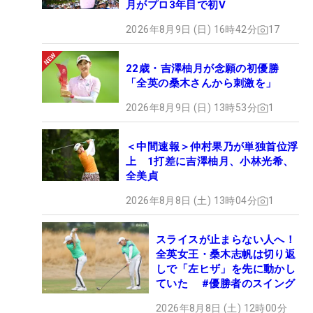
月がプロ3年目で初V
2026年8月9日 (日) 16時42分
17
22歳・吉澤柚月が念願の初優勝
「全英の桑木さんから刺激を」
2026年8月9日 (日) 13時53分
1
＜中間速報＞仲村果乃が単独首位浮
上 1打差に吉澤柚月、小林光希、
全美貞
2026年8月8日 (土) 13時04分
1
スライスが止まらない人へ！
全英女王・桑木志帆は切り返
しで「左ヒザ」を先に動かし
ていた #優勝者のスイング
2026年8月8日 (土) 12時00分