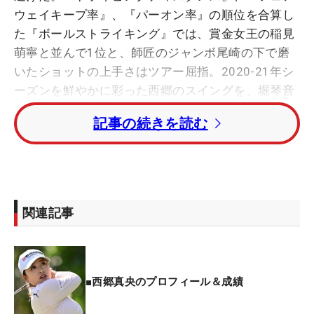
ウェイキープ率』、『パーオン率』の順位を合算し
た『ボールストライキング』では、賞金女王の稲見
萌寧と並んで1位と、師匠のジャンボ尾崎の下で磨
いたショットの上手さはツアー屈指。2020-21年シ
ーズンを鮮やかに彩った西郷のスイングを、堀琴音
らを指導する“モリモリさん”こと森守洋氏に解説し
記事の続きを読む
てもらおう。
＿＿＿＿＿＿＿＿＿＿＿＿＿＿＿＿＿＿＿＿＿
スイングの円弧が大きい！ 西郷真央のドライバース
イング【連続写真】
関連記事
西郷プロはジャンボさんのDNAを受け継ぎ「とにか
く円弧を大きくしよう」というのが伝わってきま
す。身長に対してはトップが高く大きいのが特徴。
■西郷真央のプロフィール＆成績
その大きなトップからいわゆる“シットダウン”、し