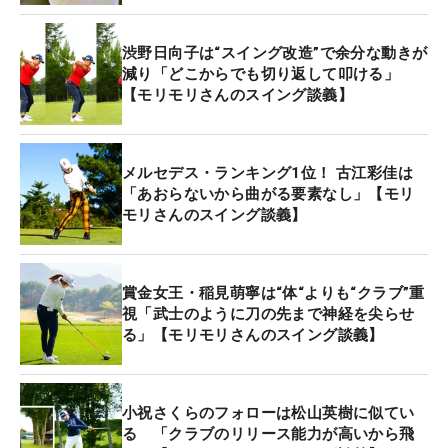
ゃがみ込みながらのダウンスイングに入り、インパ
クトに向かって蹴り上げていく地面反力ヒッターで
渋野日向子は“スイング改造”で余分な動きが
す。
減り「どこからでも切り返して叩ける」
【モリモリさんのスイング談義】
しゃがみながら回転動作に誘導していくので、イン
パクト直後にはもう左ヒザが伸び出しています。い
ま流行りの飛ばし方ですが、股関節の柔軟性や筋力
メルセデス・ランキング1位！ 古江彩佳は
がないとできないので、簡単に真似できる動きでは
「あおらないから曲がる要素なし」【モリ
モリさんのスイング談義】
ありません。それだけアスリート的な身体能力の高
さがスイングから見てとれます。
賞金女王・稲見萌寧は“体“よりも“クラブ”重
また、ダウインスイングの“シットダウン”によって
視「武士のように刀の先まで神経を尖らせ
クラブがシャローに下りてくるのも特徴的。飛ばす
る」【モリモリさんのスイング談義】
要素がありつつ、プレーンにも乗せてくる。インパ
クトで合わせる動きがないので飛んで曲がらない
し、あれだけ安定した成績を残せるのだと思いま
小祝さくらのフォローは松山英樹に似てい
る 「クラブのリリース能力が高いから飛
す。今季は複数回勝っていても驚きはありませんで