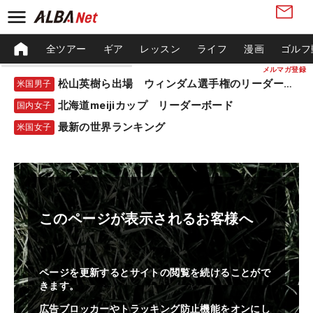
全ツアー
ギア
レッスン
ライフ
漫画
ゴルフ
メルマガ登録
松山英樹ら出場 ウィンダム選手権のリーダーボード
米国男子
北海道meijiカップ リーダーボード
国内女子
最新の世界ランキング
米国女子
このページが表示されるお客様へ
ページを更新するとサイトの閲覧を続けることがで
きます。
広告ブロッカーやトラッキング防止機能をオンにし