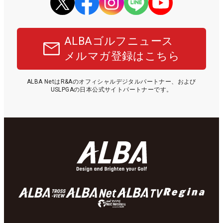
ALBAゴルフニュース
メルマガ登録はこちら
ALBA NetはR&Aのオフィシャルデジタルパートナー、および
USLPGAの日本公式サイトパートナーです。