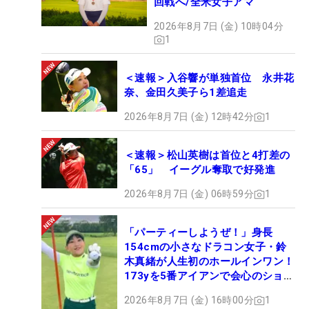
回戦へ/全米女子アマ
2026年8月7日 (金) 10時04分
1
＜速報＞入谷響が単独首位 永井花
奈、金田久美子ら1差追走
2026年8月7日 (金) 12時42分
1
＜速報＞松山英樹は首位と4打差の
「65」 イーグル奪取で好発進
2026年8月7日 (金) 06時59分
1
「パーティーしようぜ！」身長
154cmの小さなドラコン女子・鈴
木真緒が人生初のホールインワン！
173yを5番アイアンで会心のショッ
ト
2026年8月7日 (金) 16時00分
1