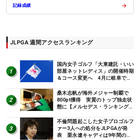
→
記録成績
JLPGA 週間アクセスランキング
国内女子ゴルフ「大東建託・いい
1
部屋ネットレディス」の開催時期
＆コース変更へ 4月に岐阜で開
催
桑木志帆が海外メジャー制覇で
2
800pt獲得 実質のトップ独走状
態に【メルセデス・ランキング番
外編】
不倫問題起こした女子プロゴルフ
3
ァー3人への処分をJLPGAが発
表 栗永遼キャディは9年間の立