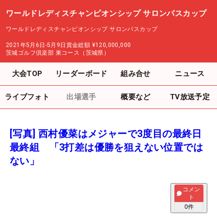
ワールドレディスチャンピオンシップ サロンパスカップ
ワールドレディスチャンピオンシップ サロンパスカップ
2021年5月6日-5月9日
賞金総額
¥120,000,000
茨城ゴルフ倶楽部 東コース（茨城県）
大会TOP
リーダーボード
組み合せ
ニュース
ライブフォト
出場選手
概要など
TV放送予定
[写真] 西村優菜はメジャーで3度目の最終日
最終組 「3打差は優勝を狙えない位置では
ない」
コメン
ト
0
件