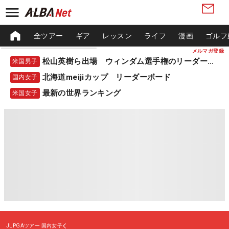
全ツアー
ギア
レッスン
ライフ
漫画
ゴルフ
メルマガ登録
松山英樹ら出場 ウィンダム選手権のリーダーボード
米国男子
北海道meijiカップ リーダーボード
国内女子
最新の世界ランキング
米国女子
JLPGAツアー
国内女子