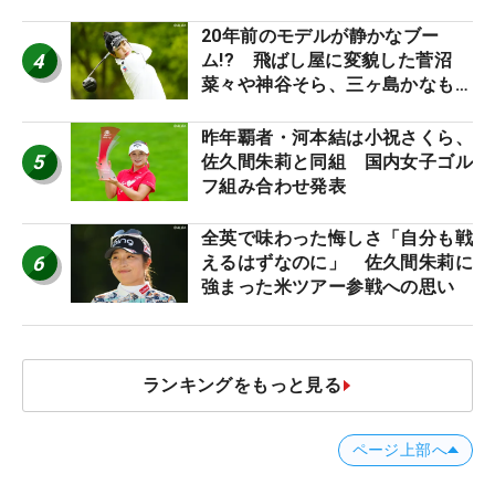
ち入り禁止
20年前のモデルが静かなブー
4
ム!? 飛ばし屋に変貌した菅沼
菜々や神谷そら、三ヶ島かなも使
う“名器”が人気な理由【ツアープ
ロたちの“飛ばしギア”】
昨年覇者・河本結は小祝さくら、
5
佐久間朱莉と同組 国内女子ゴル
フ組み合わせ発表
全英で味わった悔しさ「自分も戦
6
えるはずなのに」 佐久間朱莉に
強まった米ツアー参戦への思い
ランキングをもっと見る
ページ上部へ