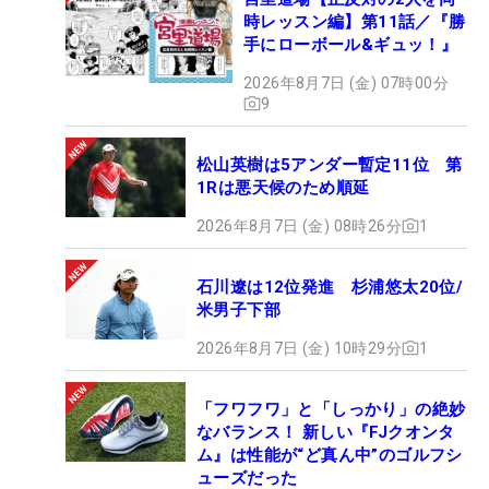
時レッスン編】第11話／『勝
手にローボール&ギュッ！』
2026年8月7日 (金) 07時00分
9
松山英樹は5アンダー暫定11位 第
1Rは悪天候のため順延
2026年8月7日 (金) 08時26分
1
石川遼は12位発進 杉浦悠太20位/
米男子下部
2026年8月7日 (金) 10時29分
1
「フワフワ」と「しっかり」の絶妙
なバランス！ 新しい『FJクオンタ
ム』は性能が“ど真ん中”のゴルフシ
ューズだった