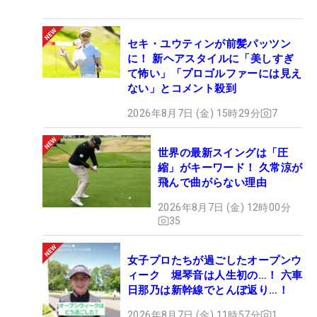
セキ・ユウティンが前髪パッツン
に！ 新ヘアスタイルに「美しすぎ
て怖い」「プロゴルファーには見え
ない」とコメント殺到
2026年8月7日 (金) 15時29分
7
世界の最新スイングは「圧
縮」がキーワード！ 久常涼が
飛んで曲がらない理由
2026年8月7日 (金) 12時00分
35
女子プロたちが過ごしたオープンウ
ィーク 堀琴音は人生初の…！ 六車
日那乃は新幹線でとんぼ返り…！
2026年8月7日 (金) 11時57分
1