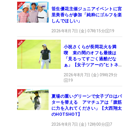
笹生優花主催ジュニアイベントに宮
里美香らが参加「純粋にゴルフを楽
しんでほしい」
2026年8月7日 (金) 07時15分
19
小祝さくらが長岡花火を満
喫 束の間のオフも最後は
「見るってすごく過酷だな
ぁ」【女子ツアーの“ヒトネ
タ”】
2026年8月7日 (金) 09時29分
19
夏場の重いグリーンで女子プロはパ
ターを替える アマチュアは「腹筋
に力を入れてください」【大西翔太
のHOTSHOT】
2026年8月7日 (金) 12時00分
7