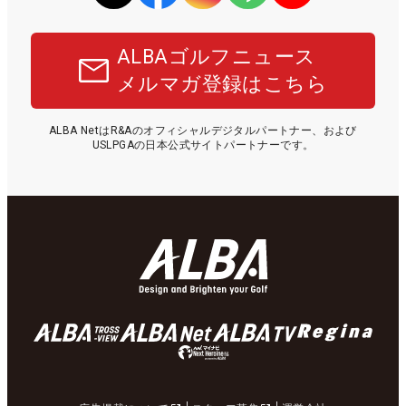
ALBAゴルフニュース
メルマガ登録はこちら
ALBA NetはR&Aのオフィシャルデジタルパートナー、および
USLPGAの日本公式サイトパートナーです。