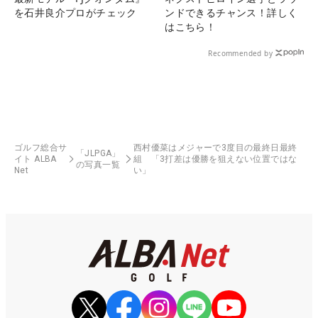
を石井良介プロがチェック
ンドできるチャンス！詳しく
はこちら！
Recommended by
ゴルフ総合サ
西村優菜はメジャーで3度目の最終日最終
「JLPGA」
イト ALBA
組 「3打差は優勝を狙えない位置ではな
の写真一覧
Net
い」