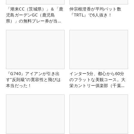
「潮来CC（茨城県）」＆「鹿
仲宗根澄香が平均パット数
児島ガーデンGC（鹿児島
『TRTL』で6人抜き！
県）」の無料プレー券が当た
る！！
『G740』アイアンが引き出
インター5分、都心から60分
す“反則級”の寛容性と飛びは
のフラットな美観コース。大
本当だった！
栄カントリー俱楽部（千葉
県）