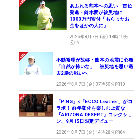
あふれる熊本への思い 首位
発進・鈴木愛が被災地に
1000万円寄付「もらったお
金をほかの人に」
2026年8月7日 (金) 18時10分
19
不動裕理が故郷・熊本の地震に心痛
「自然が怖いな」 被災地を思い過
去2勝の戦いへ
2026年8月7日 (金) 07時50分
19
「PING」×「ECCO Leather」がコ
ラボ！ 経年変化を楽しむ上質な
『ARIZONA DESERT』コレクショ
ン、9月15日限定デビュー
2026年8月7日 (金) 14時28分
64