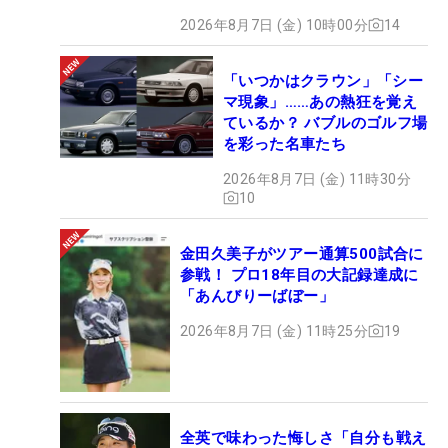
2026年8月7日 (金) 10時00分
14
「いつかはクラウン」「シー
マ現象」……あの熱狂を覚え
ているか？ バブルのゴルフ場
を彩った名車たち
2026年8月7日 (金) 11時30分
10
金田久美子がツアー通算500試合に
参戦！ プロ18年目の大記録達成に
「あんびりーばぼー」
2026年8月7日 (金) 11時25分
19
全英で味わった悔しさ「自分も戦え