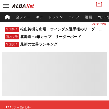
全ツアー
ギア
レッスン
ライフ
漫画
ゴルフ
メルマガ登録
松山英樹ら出場 ウィンダム選手権のリーダーボード
米国男子
北海道meijiカップ リーダーボード
国内女子
最新の世界ランキング
米国女子
JLPGAツアー
国内女子