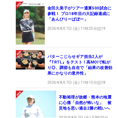
金田久美子がツアー通算500試合に
参戦！ プロ18年目の大記録達成に
「あんびりーばぼー」
2026年8月7日 (金) 11時25分
19
パターこじらせギア担当2人が
『TRTL』をテスト！高MOIで転が
り◎、調節も自在で「結果の改善効
果にかなりの意外性」
2026年8月7日 (金) 11時15分
18
不動裕理が故郷・熊本の地震
に心痛「自然が怖いな」 被
災地を思い過去2勝の戦いへ
2026年8月7日 (金) 07時50分