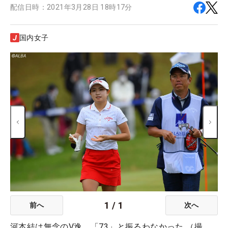
配信日時：
2021年3月28日 18時17分
国内女子
1
/
1
前へ
次へ
河本結は無念のV逸 「73」と振るわなかった （撮