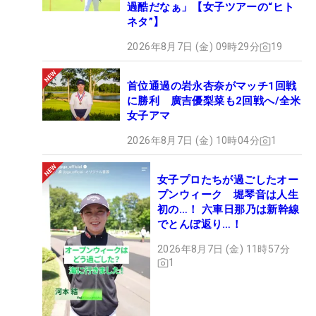
過酷だなぁ」【女子ツアーの“ヒト
ネタ”】
2026年8月7日 (金) 09時29分
19
首位通過の岩永杏奈がマッチ1回戦
に勝利 廣吉優梨菜も2回戦へ/全米
女子アマ
2026年8月7日 (金) 10時04分
1
女子プロたちが過ごしたオー
プンウィーク 堀琴音は人生
初の…！ 六車日那乃は新幹線
でとんぼ返り…！
2026年8月7日 (金) 11時57分
1