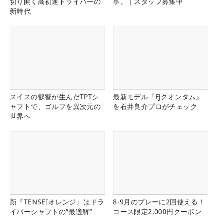
切り開く高初速ドライバーの
事。｜スタッフ募集中
新時代
スイスの叡智が生んだTPTシ
最新モデル『FJクオンタム』
ャフトで、ゴルフを異次元の
を石井良介プロがチェック
世界へ
新『TENSEIオレンジ』はドラ
8-9月のプレーに2回使える！
イバーシャフトの“最適解”
コース限定2,000円クーポン