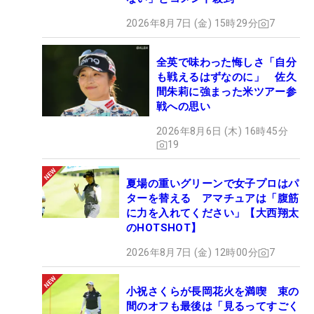
2026年8月7日 (金) 15時29分
7
全英で味わった悔しさ「自分
も戦えるはずなのに」 佐久
間朱莉に強まった米ツアー参
戦への思い
2026年8月6日 (木) 16時45分
19
夏場の重いグリーンで女子プロはパ
ターを替える アマチュアは「腹筋
に力を入れてください」【大西翔太
のHOTSHOT】
2026年8月7日 (金) 12時00分
7
小祝さくらが長岡花火を満喫 束の
間のオフも最後は「見るってすごく