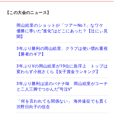
【この大会のニュース】
岡山絵里のショットが「ツアーNo.1」なワケ
優勝に導いた“進化”はどこにあった？【辻にぃ見
聞】
3年ぶり勝利の岡山絵里、クラブは使い慣れ重視
【勝者のギア】
3年ぶりVの岡山絵里が19位に急浮上 トップは
変わらず小祝さくら【女子賞金ランキング】
3年ぶり勝利は涙のバナナ味 岡山絵里がコーチ
と二人三脚でつかんだ“号泣V”
「何を言われても関係ない」 海外遠征でも貫く
渋野日向子の信念