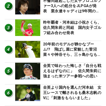
不倫問題起こした女子プロゴルフ
2
ァー3人への処分をJLPGAが発
表 栗永遼キャディは9年間の立
ち入り禁止
昨年覇者・河本結は小祝さくら、
3
佐久間朱莉と同組 国内女子ゴル
フ組み合わせ発表
20年前のモデルが静かなブー
4
ム!? 飛ばし屋に変貌した菅沼
菜々や神谷そら、三ヶ島かなも使
う“名器”が人気な理由【ツアープ
ロたちの“飛ばしギア”】
全英で味わった悔しさ「自分も戦
5
えるはずなのに」 佐久間朱莉に
強まった米ツアー参戦への思い
全英より国内を選んだ河本結 女
6
王レースで離されるも桑木志帆の
Vに「刺激をもらいました」