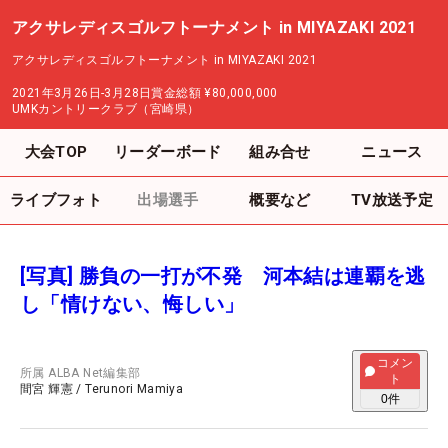
アクサレディスゴルフトーナメント in MIYAZAKI 2021
アクサレディスゴルフトーナメント in MIYAZAKI 2021
2021年3月26日-3月28日
賞金総額
¥80,000,000
UMKカントリークラブ（宮崎県）
大会TOP
リーダーボード
組み合せ
ニュース
ライブフォト
出場選手
概要など
TV放送予定
[写真] 勝負の一打が不発 河本結は連覇を逃
し「情けない、悔しい」
コメン
所属
ALBA Net編集部
ト
間宮 輝憲
/
Terunori Mamiya
0
件