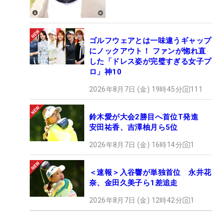
ゴルフウェアとは一味違うギャップ
にノックアウト！ ファンが惚れ直
した「ドレス姿が完璧すぎる女子プ
ロ」神10
2026年8月7日 (金) 19時45分
111
鈴木愛が大会2勝目へ首位T発進
安田祐香、吉澤柚月ら5位
2026年8月7日 (金) 16時14分
1
＜速報＞入谷響が単独首位 永井花
奈、金田久美子ら1差追走
2026年8月7日 (金) 12時42分
1