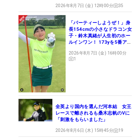
2026年8月7日 (金) 12時00分
35
「パーティーしようぜ！」身
長154cmの小さなドラコン女
子・鈴木真緒が人生初のホー
ルインワン！ 173yを5番アイ
アンで会心のショット
2026年8月7日 (金) 16時00分
1
全英より国内を選んだ河本結 女王
レースで離されるも桑木志帆のVに
「刺激をもらいました」
2026年8月6日 (木) 15時45分
19