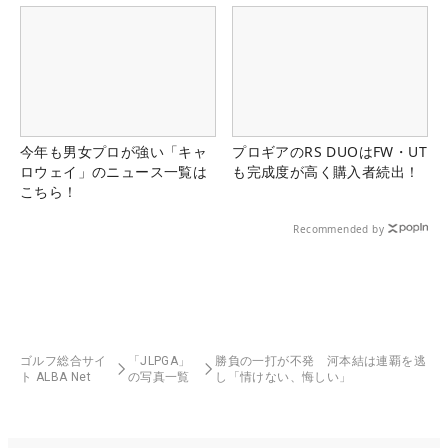
今年も男女プロが強い「キャ
プロギアのRS DUOはFW・UT
ロウェイ」のニュース一覧は
も完成度が高く購入者続出！
こちら！
Recommended by
ゴルフ総合サイ
「JLPGA」
勝負の一打が不発 河本結は連覇を逃
ト ALBA Net
の写真一覧
し「情けない、悔しい」