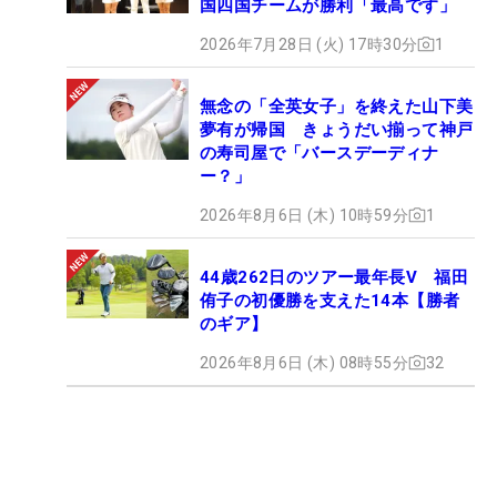
国四国チームが勝利「最高です」
2026年7月28日 (火) 17時30分
1
無念の「全英女子」を終えた山下美
夢有が帰国 きょうだい揃って神戸
の寿司屋で「バースデーディナ
ー？」
2026年8月6日 (木) 10時59分
1
44歳262日のツアー最年長V 福田
侑子の初優勝を支えた14本【勝者
のギア】
2026年8月6日 (木) 08時55分
32