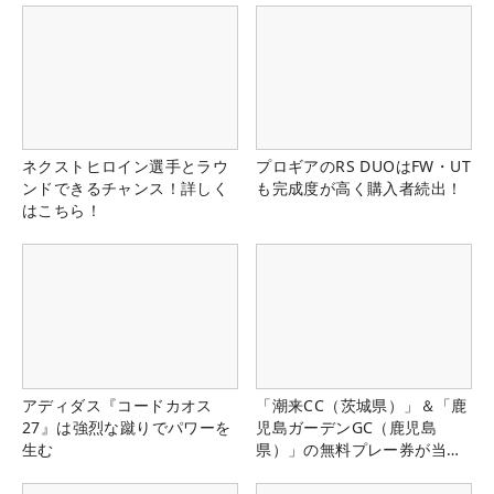
ネクストヒロイン選手とラウ
プロギアのRS DUOはFW・UT
ンドできるチャンス！詳しく
も完成度が高く購入者続出！
はこちら！
アディダス『コードカオス
「潮来CC（茨城県）」＆「鹿
27』は強烈な蹴りでパワーを
児島ガーデンGC（鹿児島
生む
県）」の無料プレー券が当た
る！！