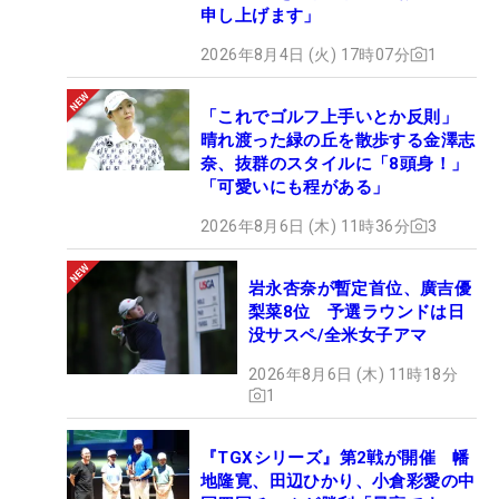
申し上げます」
2026年8月4日 (火) 17時07分
1
「これでゴルフ上手いとか反則」
晴れ渡った緑の丘を散歩する金澤志
奈、抜群のスタイルに「8頭身！」
「可愛いにも程がある」
2026年8月6日 (木) 11時36分
3
岩永杏奈が暫定首位、廣吉優
梨菜8位 予選ラウンドは日
没サスペ/全米女子アマ
2026年8月6日 (木) 11時18分
1
『TGXシリーズ』第2戦が開催 幡
地隆寛、田辺ひかり、小倉彩愛の中