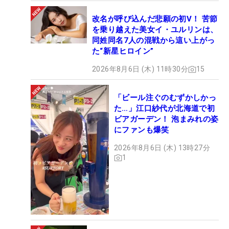
改名が呼び込んだ悲願の初V！ 苦節
を乗り越えた美女イ・ユルリンは、
同姓同名7人の混戦から這い上がっ
た“新星ヒロイン”
2026年8月6日 (木) 11時30分
15
「ビール注ぐのむずかしかっ
た…」江口紗代が北海道で初
ビアガーデン！ 泡まみれの姿
にファンも爆笑
2026年8月6日 (木) 13時27分
1