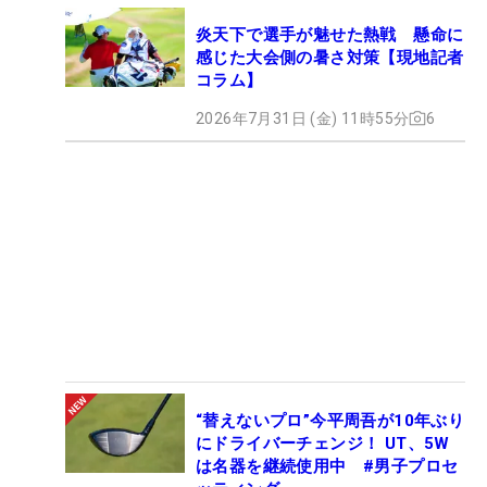
炎天下で選手が魅せた熱戦 懸命に
感じた大会側の暑さ対策【現地記者
コラム】
2026年7月31日 (金) 11時55分
6
“替えないプロ”今平周吾が10年ぶり
にドライバーチェンジ！ UT、5W
は名器を継続使用中 #男子プロセ