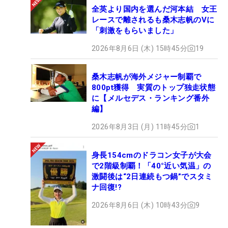
全英より国内を選んだ河本結 女王
レースで離されるも桑木志帆のVに
「刺激をもらいました」
2026年8月6日 (木) 15時45分
19
桑木志帆が海外メジャー制覇で
800pt獲得 実質のトップ独走状態
に【メルセデス・ランキング番外
編】
2026年8月3日 (月) 11時45分
1
身長154cmのドラコン女子が大会
で2階級制覇！「40°近い気温」の
激闘後は“2日連続もつ鍋”でスタミ
ナ回復!?
2026年8月6日 (木) 10時43分
9