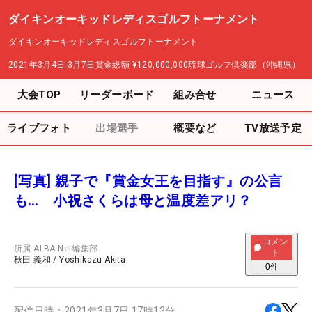
ダイキンオーキッドレディスゴルフトーナメント
ダイキンオーキッドレディスゴルフトーナメント
2021年3月4日-3月7日
賞金総額
¥120,000,000
琉球ゴルフ倶楽部（沖縄県）
大会TOP
リーダーボード
組み合せ
ニュース
ライブフォト
出場選手
概要など
TV放送予定
[写真] 親子で『賞金女王を目指す』の公言
も… 小祝さくらは母と温度差アリ？
コメン
所属
ALBA Net編集部
ト
秋田 義和
/
Yoshikazu Akita
0
件
配信日時：
2021年3月7日 17時12分