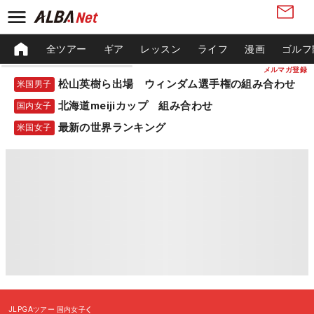
全ツアー
ギア
レッスン
ライフ
漫画
ゴルフ
メルマガ登録
松山英樹ら出場 ウィンダム選手権の組み合わせ
米国男子
北海道meijiカップ 組み合わせ
国内女子
最新の世界ランキング
米国女子
JLPGAツアー
国内女子