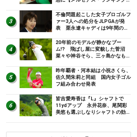
外編】
不倫問題起こした女子プロゴルフ
3
ァー3人への処分をJLPGAが発
表 栗永遼キャディは9年間の立
ち入り禁止
20年前のモデルが静かなブー
4
ム!? 飛ばし屋に変貌した菅沼
菜々や神谷そら、三ヶ島かなも使
う“名器”が人気な理由【ツアープ
ロたちの“飛ばしギア”】
昨年覇者・河本結は小祝さくら、
5
佐久間朱莉と同組 国内女子ゴル
フ組み合わせ発表
皆吉愛寿香は『L』シャフトで
6
11ydアップ 永井花奈、尾関彩
美悠も選ぶしなりシャフトの効果
【ツアープロたちの“飛ばしギ
ア”】