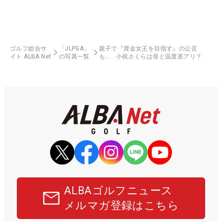
ゴルフ総合サ
「JLPGA」
親子で『賞金女王を目指す』の公言
イト ALBA Net
の写真一覧
も… 小祝さくらは母と温度差アリ？
ALBAゴルフニュース
メルマガ登録はこちら