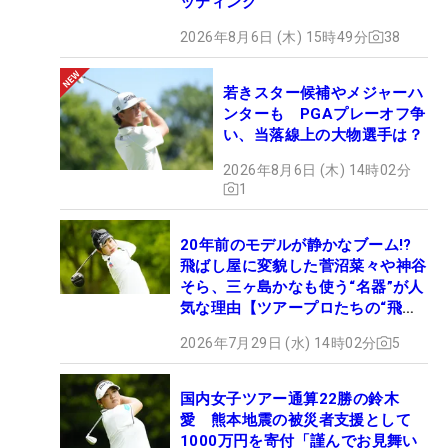
ッティング
2026年8月6日 (木) 15時49分
38
若きスター候補やメジャーハ
ンターも PGAプレーオフ争
い、当落線上の大物選手は？
2026年8月6日 (木) 14時02分
1
20年前のモデルが静かなブーム!?
飛ばし屋に変貌した菅沼菜々や神谷
そら、三ヶ島かなも使う“名器”が人
気な理由【ツアープロたちの“飛ば
しギア”】
2026年7月29日 (水) 14時02分
5
国内女子ツアー通算22勝の鈴木
愛 熊本地震の被災者支援として
1000万円を寄付「謹んでお見舞い