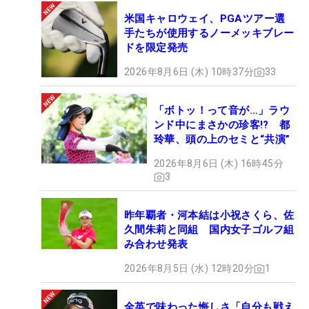
米国キャロウェイ、PGAツアー選
手たちが使用するノーメッキブレー
ドを限定発売
2026年8月6日 (木) 10時37分
33
「ボトッ！って音が…」ラウ
ンド中にまさかの珍客!? 都
玲華、頭の上のセミと“共演”
2026年8月6日 (木) 16時45分
3
昨年覇者・河本結は小祝さくら、佐
久間朱莉と同組 国内女子ゴルフ組
み合わせ発表
2026年8月5日 (水) 12時20分
1
全英で味わった悔しさ「自分も戦え