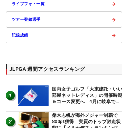
→
ライブフォト一覧
→
ツアー登録選手
→
記録成績
JLPGA 週間アクセスランキング
国内女子ゴルフ「大東建託・いい
1
部屋ネットレディス」の開催時期
＆コース変更へ 4月に岐阜で開
催
桑木志帆が海外メジャー制覇で
2
800pt獲得 実質のトップ独走状
態に【メルセデス・ランキング番