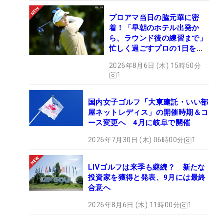
プロアマ当日の脇元華に密
着！「早朝のホテル出発か
ら、ラウンド後の練習まで」
忙しく過ごすプロの1日を公
開
2026年8月6日 (木) 15時50分
1
国内女子ゴルフ「大東建託・いい部
屋ネットレディス」の開催時期＆コ
ース変更へ 4月に岐阜で開催
2026年7月30日 (木) 06時00分
1
LIVゴルフは来季も継続？ 新たな
投資家を獲得と発表、9月には最終
合意へ
2026年8月6日 (木) 11時00分
1