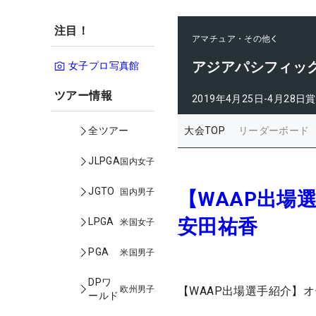
注目！
アマチュア・その他
アジアパシフィッ
女子プロ写真館
ツアー情報
2019年4月25日-4月28日
賞
大会TOP
リーダーボード
全ツアー
JLPGA
国内女子
JGTO
国内男子
【WAAP出場
安田祐香
LPGA
米国女子
PGA
米国男子
DPワ
欧州男子
【WAAP出場選手紹介】
ールド