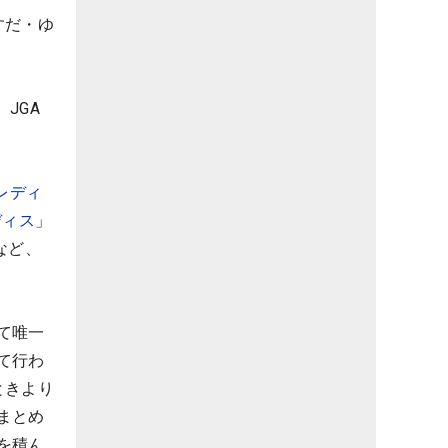
すだ・ゆ
JGA
レディ
ディス
」
など、
て唯一
て行わ
ときより
まとめ
を積ん