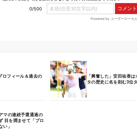
 プロフィール＆過去の
「興奮した」安田祐香は
タの歴史に名を刻む3位
アマの連続予選通過の
ず 目を潤ませて「プロ
ない」