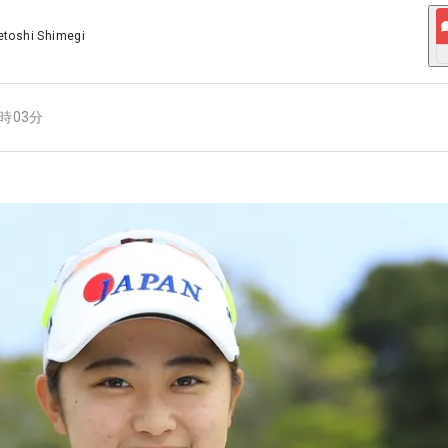
etoshi Shimegi
0時03分