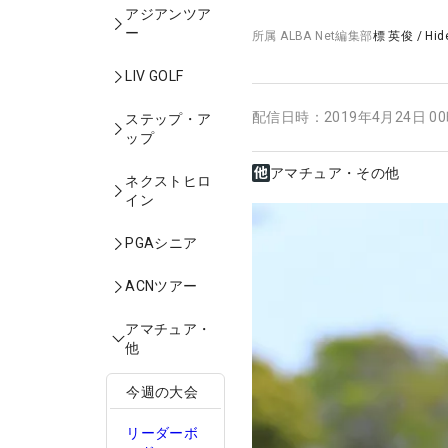
アジアンツア
ー
所属
ALBA Net編集部
標 英俊
/
Hid
LIV GOLF
配信日時：
2019年4月24日 0
ステップ・ア
ップ
アマチュア・その他
ネクストヒロ
イン
PGAシニア
ACNツアー
アマチュア・
他
今週の大会
リーダーボ