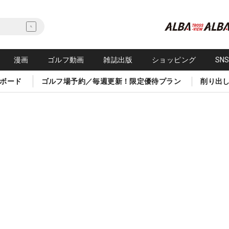
漫画
ゴルフ動画
雑誌出版
ショッピング
SN
ボード
ゴルフ場予約／毎週更新！限定優待プラン
削り出