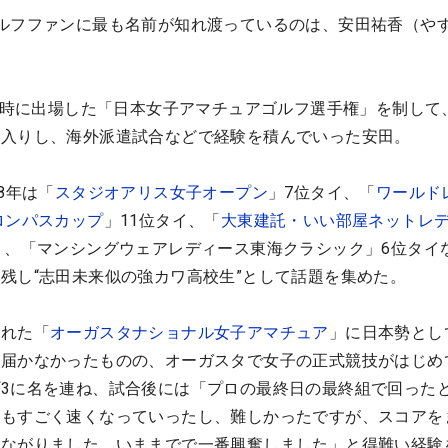
ルフファンに最も名前が知れ渡っているのは、安田祐香（や
2年時に出場した「日本女子アマチュアゴルフ選手権」を制して、
ー入りし、海外派遣試合などで経験を積んでいった安田。
8年は「
スタジオアリス女子オープン
」7位タイ、「
ワールド
ロンパスカップ
」11位タイ、「
大東建託・いい部屋ネットレ
）、「マンシングウェアレディース東海クラシック」6位タイ
残し“志田未来似の強カワ高校生”として話題を集めた。
された「
オーガスタナショナル女子アマチュア
」に日本勢とし
は届かなかったものの、オーガスタで女子の正式競技がはじめ
3に名を連ね、試合後には「プロの最終日の最終組で回った
ンもすごく速くなっていったし、難しかったですが、スコアを
つながりました。いままでで一番興奮しました」と得難い経験