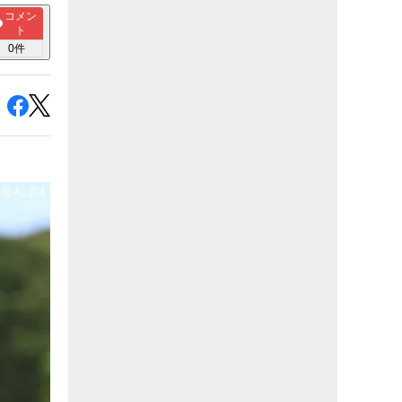
コメン
ト
0
件