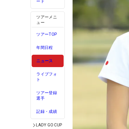
ード
ツアーメニ
ュー
ツアーTOP
年間日程
ニュース
ライブフォ
ト
ツアー登録
選手
記録・成績
LADY GO CUP