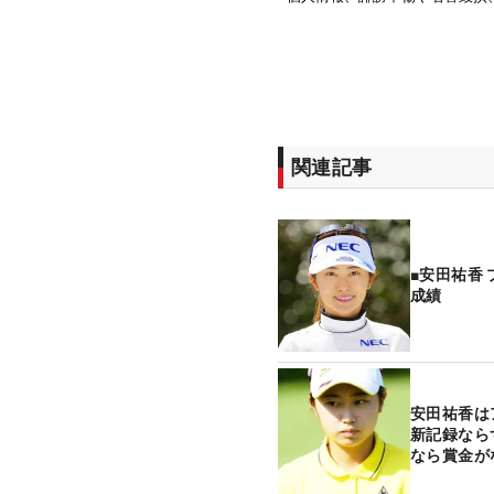
関連記事
■安田祐香
成績
安田祐香は
新記録なら
なら賞金が