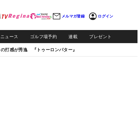
メルマガ登録
ログイン
Sニュース
ゴルフ場予約
連載
プレゼント
しの打感が秀逸 『トゥーロンパター』