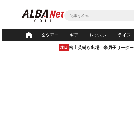
全ツアー
ギア
レッスン
ライフ
松山英樹ら出場 米男子リーダー
注目