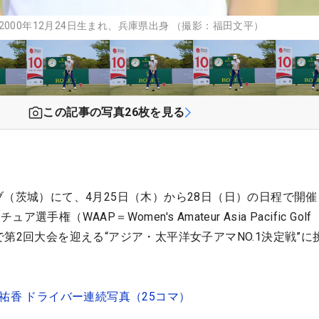
000年12月24日生まれ、兵庫県出身 （撮影：福田文平）
この記事の写真
26
枚を見る
ブ（茨城）にて、4月25日（木）から28日（日）の日程で開
権（WAAP＝Women's Amateur Asia Pacific Golf
。今年で第2回大会を迎える“アジア・太平洋女子アマNO.1決定戦”
祐香 ドライバー連続写真（25コマ）