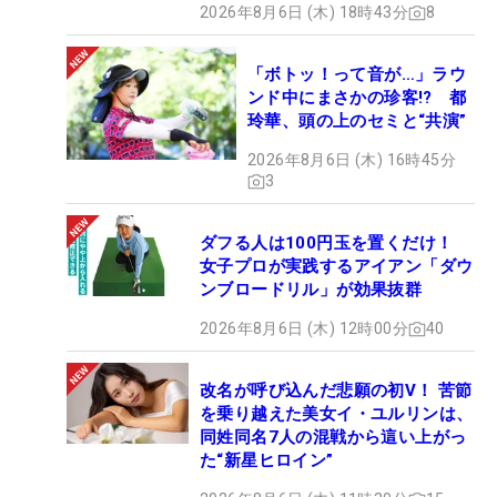
2026年8月6日 (木) 18時43分
8
「ボトッ！って音が…」ラウ
ンド中にまさかの珍客!? 都
玲華、頭の上のセミと“共演”
2026年8月6日 (木) 16時45分
3
ダフる人は100円玉を置くだけ！
女子プロが実践するアイアン「ダウ
ンブロードリル」が効果抜群
2026年8月6日 (木) 12時00分
40
改名が呼び込んだ悲願の初V！ 苦節
を乗り越えた美女イ・ユルリンは、
同姓同名7人の混戦から這い上がっ
た“新星ヒロイン”