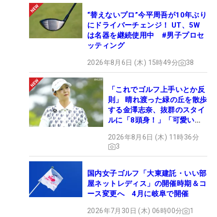
“替えないプロ”今平周吾が10年ぶり
にドライバーチェンジ！ UT、5W
は名器を継続使用中 #男子プロセ
ッティング
2026年8月6日 (木) 15時49分
38
「これでゴルフ上手いとか反
則」 晴れ渡った緑の丘を散歩
する金澤志奈、抜群のスタイ
ルに「8頭身！」「可愛いに
も程がある」
2026年8月6日 (木) 11時36分
3
国内女子ゴルフ「大東建託・いい部
屋ネットレディス」の開催時期＆コ
ース変更へ 4月に岐阜で開催
2026年7月30日 (木) 06時00分
1