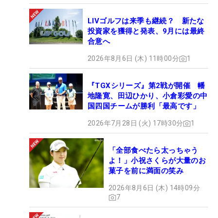
LIVゴルフは来季も継続？ 新たな
投資家を獲得と発表、9月には最終
合意へ
2026年8月6日 (木) 11時00分
1
『TGXシリーズ』第2戦が開催 幡
地隆寛、田辺ひかり、小倉彩愛の中
国四国チームが勝利「最高です」
2026年7月28日 (火) 17時30分
1
「全部食べたら太っちゃう
よ！」小祝さくらが大量のお
菓子を前に満面の笑み
2026年8月6日 (木) 14時09分
7