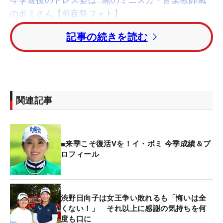
のボミさん【前夜祭フォト】
記事の続きを読む
「昨日まで良かった部分が、きょう1日は残念でし
たね」と肩を落としてのホールアウト。それでも1
年間で見てみれば、ここに立てて優勝争いができた
のは納得のいく結果だ。「今年は前半が良くなくて
シードを心配しながらのプレーでしたが、ここに来
関連記事
られたのは頑張りましたし、トップ5に入れたのは
良かった」。賞金シードを逃して宮崎にも来られな
かった1年前を考えれば雲泥の差だ。
■来季こそ復活Vを！イ・ボミ 今季成績＆プ
ロフィール
今季は優勝こそなかったが「小さい目標は全てクリ
アできました」と合格点をつけられる。「来年こそ
は大きな目標を目指して楽しくゴルフしたいです
渋野日向子は女王争い敗れるも「悔いは全
ね」と優勝を目指せる状態まで戻ってきた。
くない！」 それ以上に感謝の気持ちを何
度も口に