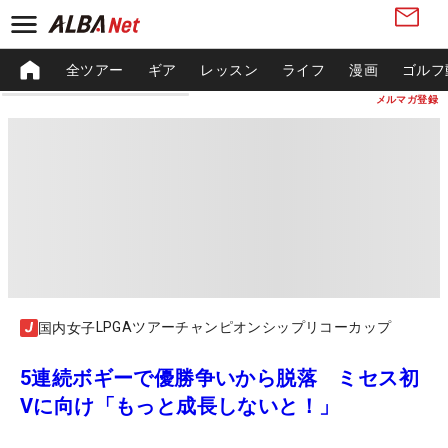
全ツアー
ギア
レッスン
ライフ
漫画
ゴルフ
メルマガ登録
LPGAツアーチャンピオンシップリコーカップ
国内女子
5連続ボギーで優勝争いから脱落 ミセス初
Vに向け「もっと成長しないと！」