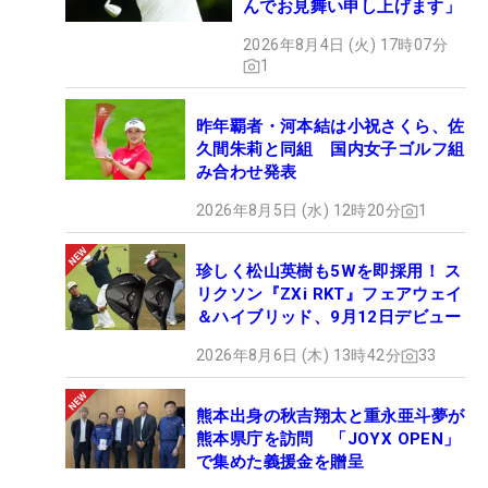
んでお見舞い申し上げます」
2026年8月4日 (火) 17時07分
1
昨年覇者・河本結は小祝さくら、佐
久間朱莉と同組 国内女子ゴルフ組
み合わせ発表
2026年8月5日 (水) 12時20分
1
珍しく松山英樹も5Wを即採用！ ス
リクソン『ZXi RKT』フェアウェイ
＆ハイブリッド、9月12日デビュー
2026年8月6日 (木) 13時42分
33
熊本出身の秋吉翔太と重永亜斗夢が
熊本県庁を訪問 「JOYX OPEN」
で集めた義援金を贈呈