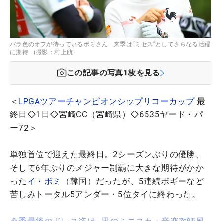
バラ色のオフが待っているボミさん 来季は“ミセス”としてさらなる活躍
に期待 （撮影：村上航）
この記事の写真
1
枚を見る
＜
LPGAツアーチャンピオンシップリコーカップ
最
終日◇1日◇宮崎CC（宮崎県）◇6535ヤード・パ
ー72＞
単独首位で迎えた最終日。2シーズンぶりの優勝、
そして6年ぶりのメジャー制覇に大きな期待がかか
った
イ・ボミ
（韓国）だったが、5連続ボギーなど
苦しみトータル5アンダー・5位タイに終わった。
今季最後のドレス姿は…黒のミニスカ・音楽教師風