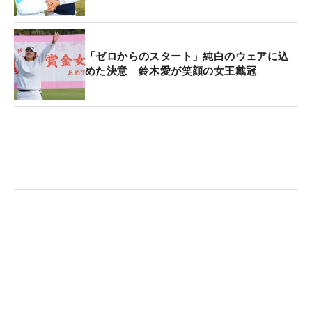
このオフはかねて交際を続けてきた俳優のイワン氏
と結婚式を挙げる予定。「これまではゴルフのこと
に集中していたので、その話は全然できていません
「ゼロからのスタート」純白のウェアに込
でした。衣装合わせもこれからです」と楽しいオフ
めた決意 鈴木愛が笑顔の女王戴冠
が待っている。となると来年は“ミセス”
イ・ボミ
で
出場予定。「だから、もっと成長しないと！
（笑）。きょうの前半のボギーはショートゲームの
ミスが多かったので修正したいですね。ボギーを打
たないようにしたい」と飛躍を誓った。（文・秋田
義和）