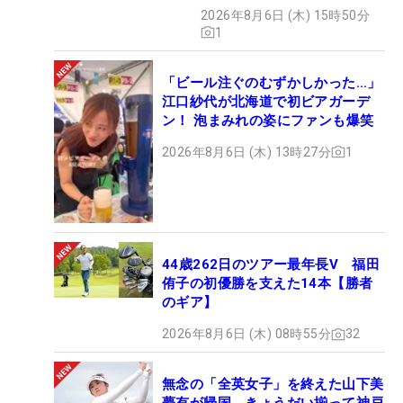
開
2026年8月6日 (木) 15時50分
1
「ビール注ぐのむずかしかった…」
江口紗代が北海道で初ビアガーデ
ン！ 泡まみれの姿にファンも爆笑
2026年8月6日 (木) 13時27分
1
44歳262日のツアー最年長V 福田
侑子の初優勝を支えた14本【勝者
のギア】
2026年8月6日 (木) 08時55分
32
無念の「全英女子」を終えた山下美