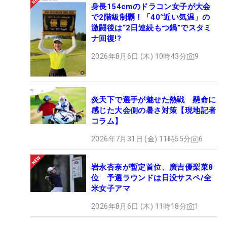
身長154cmのドラコン女子が大会
で2階級制覇！「40°近い気温」の
激闘後は“2日連続もつ鍋”でスタミ
ナ回復!?
2026年8月6日 (木) 10時43分
9
炎天下で選手が魅せた熱戦 懸命に
感じた大会側の暑さ対策【現地記者
コラム】
2026年7月31日 (金) 11時55分
6
岩永杏奈が暫定首位、廣吉優梨菜8
位 予選ラウンドは日没サスペ/全
米女子アマ
2026年8月6日 (木) 11時18分
1