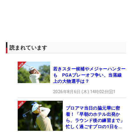
読まれています
若きスター候補やメジャーハンター
も PGAプレーオフ争い、当落線
上の大物選手は？
2026年8月6日 (木) 14時02分
1
プロアマ当日の脇元華に密
着！「早朝のホテル出発か
ら、ラウンド後の練習まで」
忙しく過ごすプロの1日を公