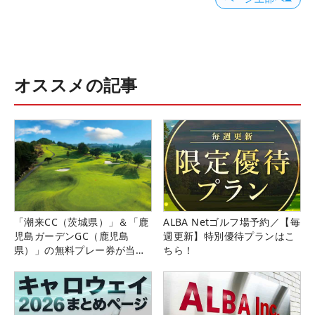
オススメの記事
「潮来CC（茨城県）」＆「鹿
ALBA Netゴルフ場予約／【毎
児島ガーデンGC（鹿児島
週更新】特別優待プランはこ
県）」の無料プレー券が当た
ちら！
る！！