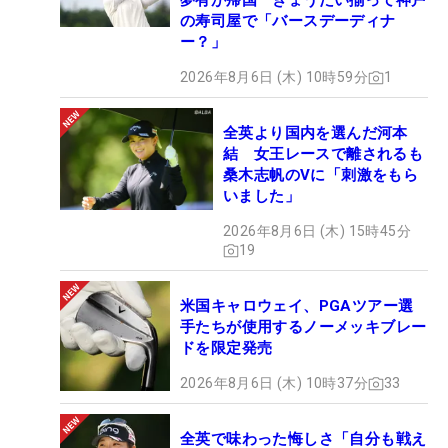
夢有が帰国 きょうだい揃って神戸
の寿司屋で「バースデーディナ
ー？」
2026年8月6日 (木) 10時59分
1
全英より国内を選んだ河本
結 女王レースで離されるも
桑木志帆のVに「刺激をもら
いました」
2026年8月6日 (木) 15時45分
19
米国キャロウェイ、PGAツアー選
手たちが使用するノーメッキブレー
ドを限定発売
2026年8月6日 (木) 10時37分
33
全英で味わった悔しさ「自分も戦え