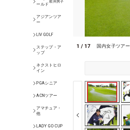
欧州男子
ールド
アジアンツア
ー
LIV GOLF
1
/
17
国内女子ツアー
ステップ・ア
ップ
ネクストヒロ
イン
PGAシニア
ACNツアー
アマチュア・
他
LADY GO CUP