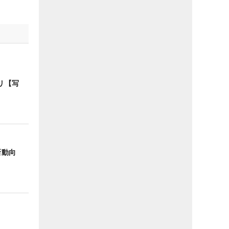
リ【写
新動向