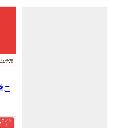
放送予定
季こ
コメン
ト