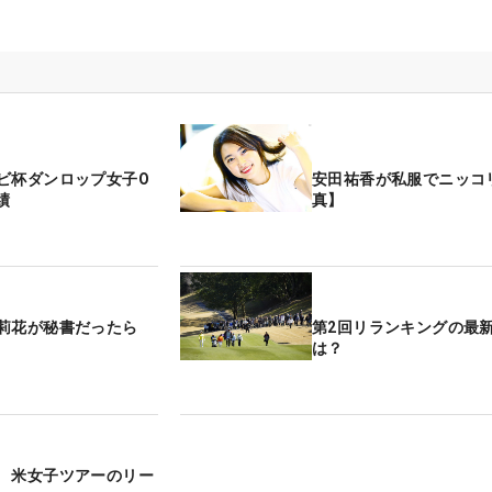
ビ杯ダンロップ女子O
安田祐香が私服でニッコ
績
真】
莉花が秘書だったら
第2回リランキングの最
は？
 米女子ツアーのリー