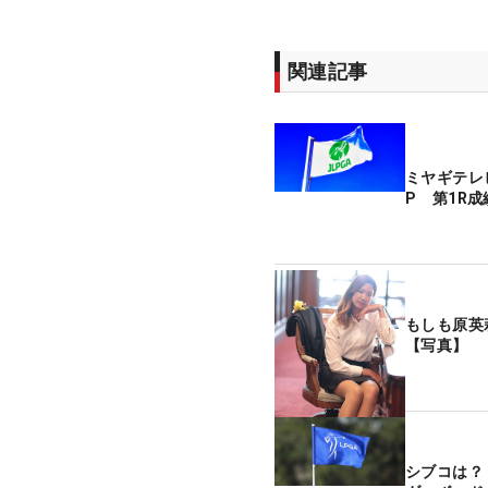
関連記事
ミヤギテレ
P 第1R成
もしも原英
【写真】
シブコは？