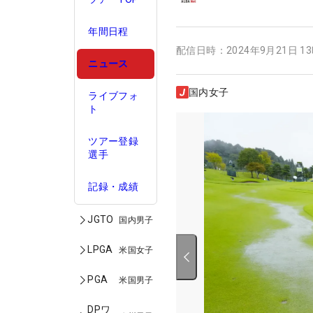
年間日程
配信日時：
2024年9月21日 1
ニュース
国内女子
ライブフォ
ト
ツアー登録
選手
記録・成績
JGTO
国内男子
LPGA
米国女子
PGA
米国男子
DPワ