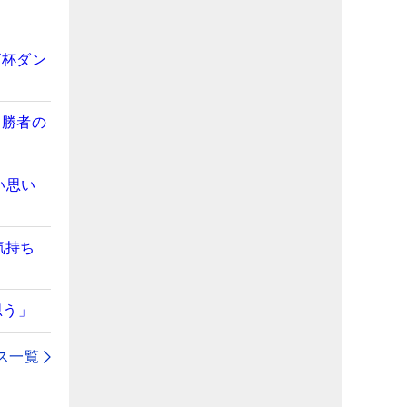
ビ杯ダン
【勝者の
い思い
気持ち
思う」
ス一覧