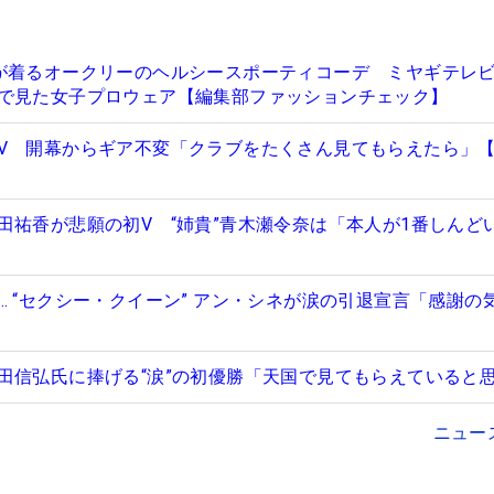
が着るオークリーのヘルシースポーティコーデ ミヤギテレ
で見た女子プロウェア【編集部ファッションチェック】
V 開幕からギア不変「クラブをたくさん見てもらえたら」
田祐香が悲願の初V “姉貴”青木瀬令奈は「本人が1番しんど
… “セクシー・クイーン” アン・シネが涙の引退宣言「感謝の
田信弘氏に捧げる“涙”の初優勝「天国で見てもらえていると
ニュー