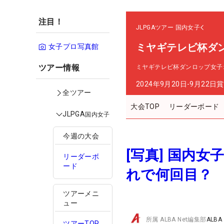
注目！
JLPGAツアー
国内女子
ミヤギテレビ杯ダ
女子プロ写真館
ツアー情報
ミヤギテレビ杯ダンロップ女子
2024年9月20日-9月22日
賞
全ツアー
大会TOP
リーダーボード
JLPGA
国内女子
今週の大会
[写真] 国内
リーダーボ
ード
れで何回目？
ツアーメニ
ュー
所属
ALBA Net編集部
ALBA
ツアーTOP