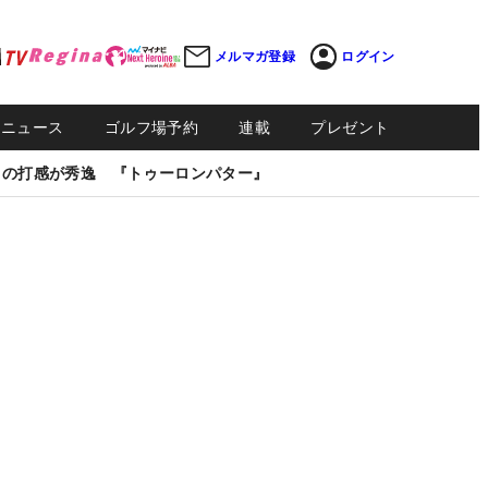
メルマガ登録
ログイン
Sニュース
ゴルフ場予約
連載
プレゼント
しの打感が秀逸 『トゥーロンパター』