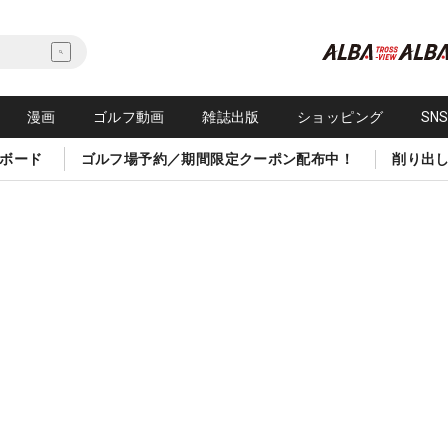
漫画
ゴルフ動画
雑誌出版
ショッピング
SN
ボード
ゴルフ場予約／期間限定クーポン配布中！
削り出