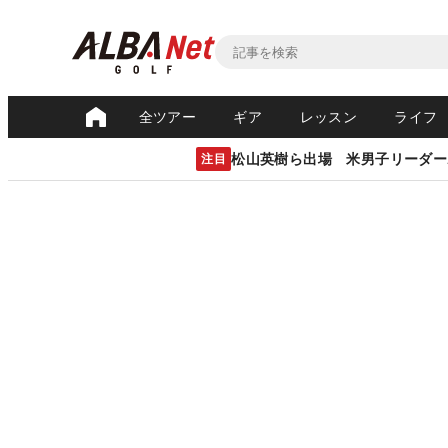
全ツアー
ギア
レッスン
ライフ
松山英樹ら出場 米男子リーダー
注目