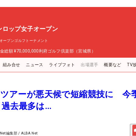
ンロップ女子オープン
オープンゴルフトーナメント
金総額
¥70,000,000
利府ゴルフ倶楽部（宮城県）
組み合せ
ニュース
ライブフォト
出場選手
概要など
TV
女子ツアーが悪天候で短縮競技に 今
 過去最多は…
 Net編集部
/
ALBA Net