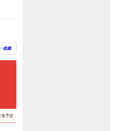
・成績
放送予定