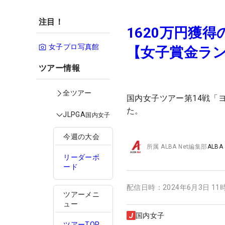
注目！
1620万円獲
女子プロ写真館
【女子賞金ラ
ツアー情報
全ツアー
国内女子ツアー第14戦「
た。
JLPGA
国内女子
今週の大会
所属
ALBA Net編集部
ALBA
リーダーボ
ード
配信日時：
2024年6月3日 11
ツアーメニ
ュー
国内女子
ツアーTOP