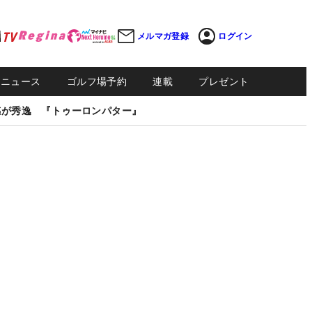
メルマガ登録
ログイン
Sニュース
ゴルフ場予約
連載
プレゼント
感が秀逸 『トゥーロンパター』