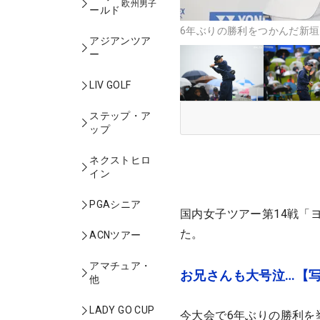
欧州男子
ールド
6年ぶりの勝利をつかんだ新垣
アジアンツア
ー
LIV GOLF
ステップ・ア
ップ
ネクストヒロ
イン
PGAシニア
国内女子ツアー第14戦「
た。
ACNツアー
アマチュア・
お兄さんも大号泣…【
他
LADY GO CUP
今大会で6年ぶりの勝利を挙