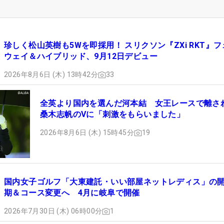
珍しく松山英樹も5Wを即採用！ スリクソン『ZXi RKT』フ
ウェイ＆ハイブリッド、9月12日デビュー
2026年8月6日 (木) 13時42分
33
全英より国内を選んだ河本結 女王レースで離さ
桑木志帆のVに「刺激をもらいました」
2026年8月6日 (木) 15時45分
19
国内女子ゴルフ「大東建託・いい部屋ネットレディス」の
期＆コース変更へ 4月に岐阜で開催
2026年7月30日 (木) 06時00分
1