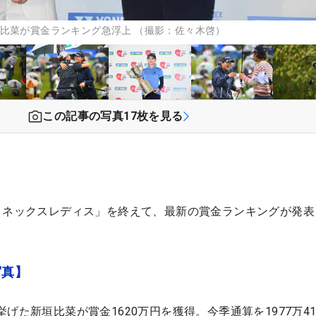
比菜が賞金ランキング急浮上 （撮影：佐々木啓）
この記事の写真
17
枚を見る
ヨネックスレディス」を終えて、最新の賞金ランキングが発表
写真】
げた新垣比菜が賞金1620万円を獲得。今季通算を1977万41