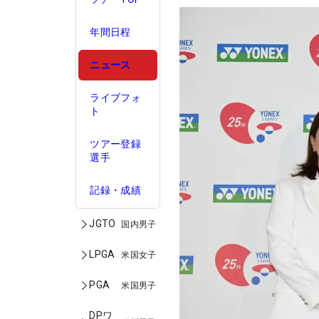
年間日程
ニュース
ライブフォ
ト
ツアー登録
選手
記録・成績
JGTO
国内男子
LPGA
米国女子
PGA
米国男子
DPワ