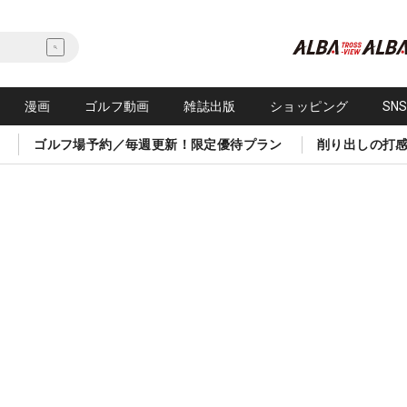
漫画
ゴルフ動画
雑誌出版
ショッピング
SN
ゴルフ場予約／毎週更新！限定優待プラン
削り出しの打