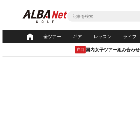
全ツアー
ギア
レッスン
ライフ
国内女子ツアー組み合わせ
注目