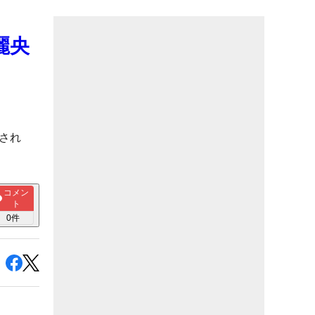
麗央
され
コメン
ト
0
件