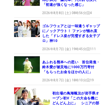
「初速が強くなった感じ」
2026年8月8日 (土) 08時56分
4
ゴルフウェアとは一味違うギャップ
にノックアウト！ ファンが惚れ直
した「ドレス姿が完璧すぎる女子プ
ロ」神10
2026年8月7日 (金) 19時45分
111
あふれる熊本への思い 首位発進・
鈴木愛が被災地に1000万円寄付
「もらったお金をほかの人に」
2026年8月7日 (金) 18時10分
19
初出場の鳥海颯汰が岩手県オ
ープン初V「この大会を機に
どんどん上に」 シニアの部