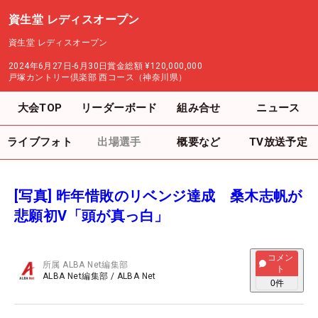
資生堂 レディスオープン
資生堂 レディスオープン
2024年6月27日-6月30日
賞金総額
¥120,000,000
戸塚カントリー倶楽部 西コース（神奈川県）
大会TOP
リーダーボード
組み合せ
ニュース
ライブフォト
出場選手
概要など
TV放送予定
[写真] 昨年惜敗のリベンジ達成 桑木志帆が
悲願初V「頭が真っ白」
コメン
所属
ALBA Net編集部
ト
ALBA Net編集部
/
ALBA Net
0
件