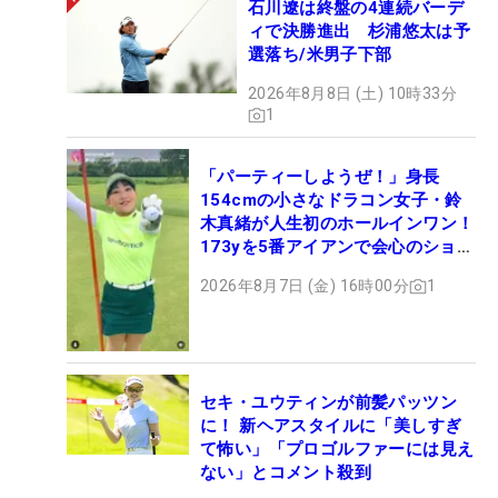
石川遼は終盤の4連続バーデ
ィで決勝進出 杉浦悠太は予
選落ち/米男子下部
2026年8月8日 (土) 10時33分
1
「パーティーしようぜ！」身長
154cmの小さなドラコン女子・鈴
木真緒が人生初のホールインワン！
173yを5番アイアンで会心のショッ
ト
2026年8月7日 (金) 16時00分
1
セキ・ユウティンが前髪パッツン
に！ 新ヘアスタイルに「美しすぎ
て怖い」「プロゴルファーには見え
ない」とコメント殺到