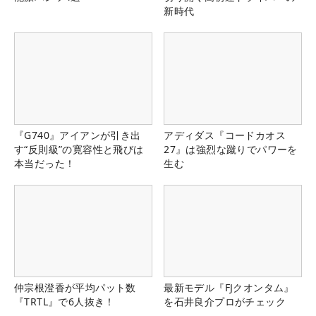
新時代
『G740』アイアンが引き出
アディダス『コードカオス
す“反則級”の寛容性と飛びは
27』は強烈な蹴りでパワーを
本当だった！
生む
仲宗根澄香が平均パット数
最新モデル『FJクオンタム』
『TRTL』で6人抜き！
を石井良介プロがチェック