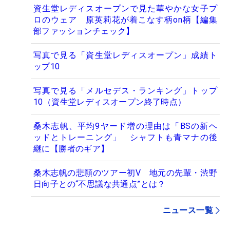
資生堂レディスオープンで見た華やかな女子プ
ロのウェア 原英莉花が着こなす柄on柄【編集
部ファッションチェック】
写真で見る「資生堂レディスオープン」成績ト
ップ10
写真で見る「メルセデス・ランキング」トップ
10（資生堂レディスオープン終了時点）
桑木志帆、平均9ヤード増の理由は「BSの新ヘ
ッドとトレーニング」 シャフトも青マナの後
継に【勝者のギア】
桑木志帆の悲願のツアー初V 地元の先輩・渋野
日向子との“不思議な共通点”とは？
ニュース一覧