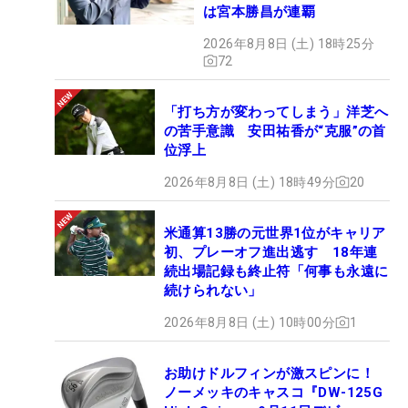
は宮本勝昌が連覇
2026年8月8日 (土) 18時25分
72
「打ち方が変わってしまう」洋芝へ
の苦手意識 安田祐香が“克服”の首
位浮上
2026年8月8日 (土) 18時49分
20
米通算13勝の元世界1位がキャリア
初、プレーオフ進出逃す 18年連
続出場記録も終止符「何事も永遠に
続けられない」
2026年8月8日 (土) 10時00分
1
お助けドルフィンが激スピンに！
ノーメッキのキャスコ『DW-125G