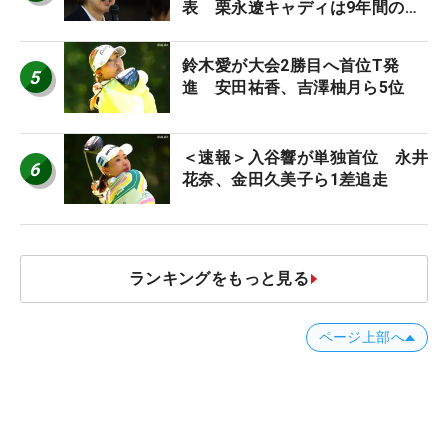
表 栗永遼キャディは9年間の立
ち入り禁止
鈴木愛が大会2勝目へ首位T発
5
進 安田祐香、吉澤柚月ら5位
＜速報＞入谷響が単独首位 永井
6
花奈、金田久美子ら1差追走
ランキングをもっと見る
ページ上部へ