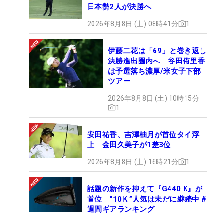
日本勢2人が決勝へ
2026年8月8日 (土) 08時41分
1
伊藤二花は「69」と巻き返し
決勝進出圏内へ 谷田侑里香
は予選落ち濃厚/米女子下部
ツアー
2026年8月8日 (土) 10時15分
1
安田祐香、吉澤柚月が首位タイ浮
上 金田久美子が1差3位
2026年8月8日 (土) 16時21分
1
話題の新作を抑えて『G440 K』が
首位 “10Ｋ”人気は未だに継続中 #
週間ギアランキング