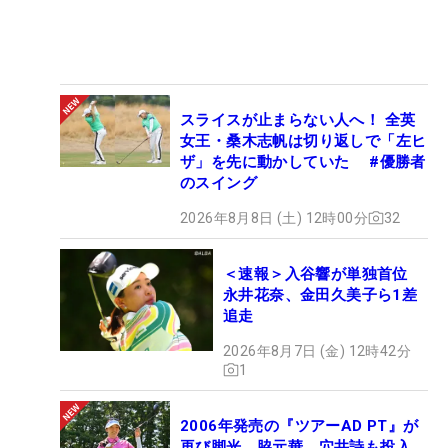
スライスが止まらない人へ！ 全英
女王・桑木志帆は切り返しで「左ヒ
ザ」を先に動かしていた #優勝者
のスイング
2026年8月8日 (土) 12時00分
32
＜速報＞入谷響が単独首位
永井花奈、金田久美子ら1差
追走
2026年8月7日 (金) 12時42分
1
2006年発売の『ツアーAD PT』が
再び脚光 脇元華、穴井詩も投入