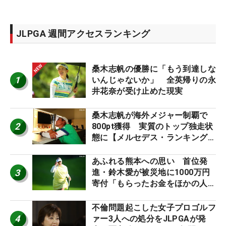
JLPGA 週間アクセスランキング
桑木志帆の優勝に「もう到達しな
1
いんじゃないか」 全英帰りの永
井花奈が受け止めた現実
桑木志帆が海外メジャー制覇で
2
800pt獲得 実質のトップ独走状
態に【メルセデス・ランキング番
外編】
あふれる熊本への思い 首位発
3
進・鈴木愛が被災地に1000万円
寄付「もらったお金をほかの人
に」
不倫問題起こした女子プロゴルフ
4
ァー3人への処分をJLPGAが発