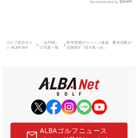
Recommended by
ゴルフ総合サイ
「JLPGA」
昨年惜敗のリベンジ達成 桑木志帆が
ト ALBA Net
の写真一覧
悲願初V「頭が真っ白」
ALBAゴルフニュース