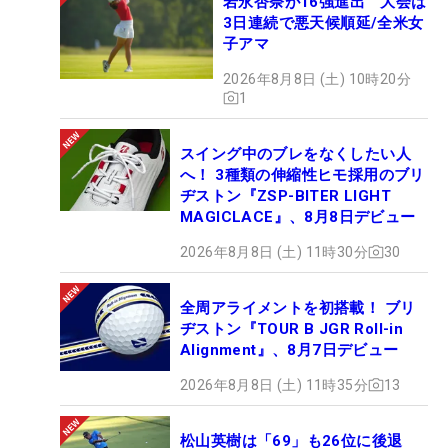
岩永杏奈が16強進出 大会は
3日連続で悪天候順延/全米女
子アマ
2026年8月8日 (土) 10時20分
1
スイング中のブレをなくしたい人
へ！ 3種類の伸縮性ヒモ採用のブリ
ヂストン『ZSP-BITER LIGHT
MAGICLACE』、8月8日デビュー
2026年8月8日 (土) 11時30分
30
全周アライメントを初搭載！ ブリ
ヂストン『TOUR B JGR Roll-in
Alignment』、8月7日デビュー
2026年8月8日 (土) 11時35分
13
松山英樹は「69」も26位に後退