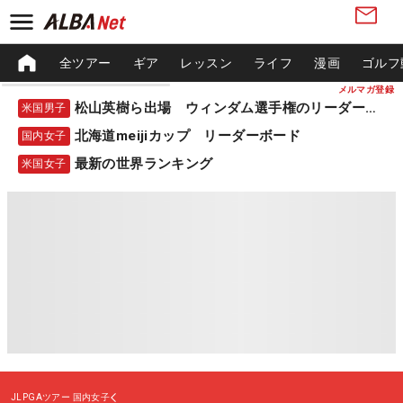
全ツアー
ギア
レッスン
ライフ
漫画
ゴルフ
メルマガ登録
松山英樹ら出場 ウィンダム選手権のリーダーボード
米国男子
北海道meijiカップ リーダーボード
国内女子
最新の世界ランキング
米国女子
JLPGAツアー
国内女子