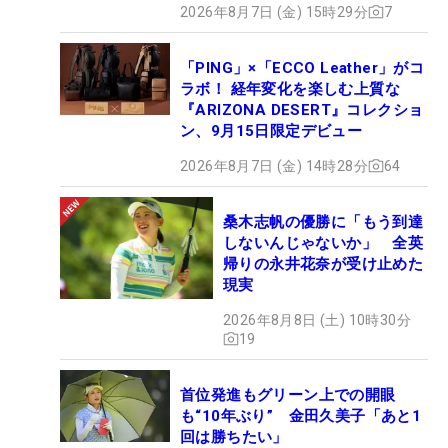
2026年8月7日 (金) 15時29分
7
「PING」×「ECCO Leather」がコ
ラボ！ 経年変化を楽しむ上質な
『ARIZONA DESERT』コレクショ
ン、9月15日限定デビュー
2026年8月7日 (金) 14時28分
64
桑木志帆の優勝に「もう到達
しないんじゃないか」 全英
帰りの永井花奈が受け止めた
現実
2026年8月8日 (土) 10時30分
19
首位発進もグリーン上での開眼
も“10年ぶり” 金田久美子「あと1
回は勝ちたい」