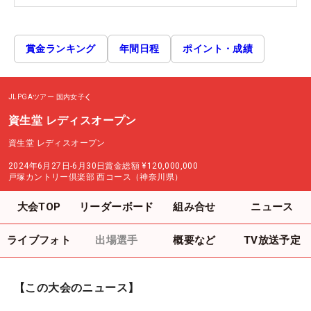
賞金ランキング
年間日程
ポイント・成績
JLPGAツアー
国内女子
資生堂 レディスオープン
資生堂 レディスオープン
2024年6月27日-6月30日
賞金総額
¥120,000,000
戸塚カントリー倶楽部 西コース（神奈川県）
大会TOP
リーダーボード
組み合せ
ニュース
ライブフォト
出場選手
概要など
TV放送予定
【この大会のニュース】