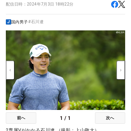
配信日時：
2024年7月3日 18時22分
#
石川遼
国内男子
1
/
1
前へ
次へ
2専属Vがかかる石川遼 （撮影：上山敬太）