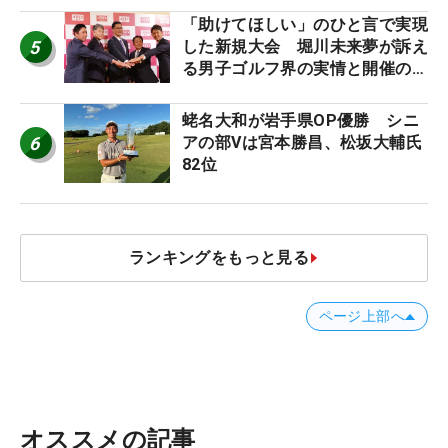
「助けてほしい」のひと言で実現
5
した新規大会 堀川未来夢が訴え
る男子ゴルフ界の実情と開催の舞
台裏
蛯名大和が岩手県OP優勝 シニ
6
アの部Vは宮本勝昌、松坂大輔氏
82位
ランキングをもっと見る
ページ上部へ
オススメの記事