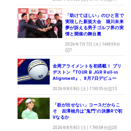
「助けてほしい」のひと言で
実現した新規大会 堀川未来
夢が訴える男子ゴルフ界の実
情と開催の舞台裏
2026年7月7日 (火) 16時59分
1
全周アライメントを初搭載！ ブリ
ヂストン『TOUR B JGR Roll-in
Alignment』、8月7日デビュー
2026年8月8日 (土) 11時35分
13
「欲が出せない」コースだからこ
そ 吉澤柚月は“鬼門”の決勝Rで初
Vなるか
2026年8月8日 (土) 17時58分
20