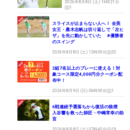
2026年8月8日 (土) 16時21分
1
スライスが止まらない人へ！ 全英
女王・桑木志帆は切り返しで「左ヒ
ザ」を先に動かしていた #優勝者
のスイング
2026年8月8日 (土) 12時00分
32
2組7名以上のプレーに使える！対
象コース限定4,000円分クーポン配
布中！
2026年8月9日 (日) 06時00分
1
6戦連続予選落ちから復活の狼煙
入谷響を救った師匠・中嶋常幸の助
言
2026年8月8日 (土) 07時45分
19