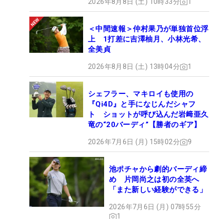
2026年8月8日 (土) 10時33分
1
＜中間速報＞仲村果乃が単独首位浮
上 1打差に吉澤柚月、小林光希、
全美貞
2026年8月8日 (土) 13時04分
1
シェフラー、マキロイも使用の
『Qi4D』と手になじんだシャフ
ト ショットが呼び込んだ岩﨑亜久
竜の“20バーディ”【勝者のギア】
2026年7月6日 (月) 15時02分
9
池ポチャから劇的バーディ締
め 片岡尚之は初の全英へ
「また新しい経験ができる」
2026年7月6日 (月) 07時55分
1