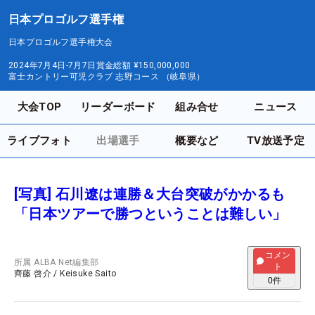
日本プロゴルフ選手権
日本プロゴルフ選手権大会
2024年7月4日-7月7日
賞金総額
¥150,000,000
富士カントリー可児クラブ 志野コース （岐阜県）
大会TOP
リーダーボード
組み合せ
ニュース
ライブフォト
出場選手
概要など
TV放送予定
[写真] 石川遼は連勝＆大台突破がかかるも
「日本ツアーで勝つということは難しい」
コメン
所属
ALBA Net編集部
ト
齊藤 啓介
/
Keisuke Saito
0
件