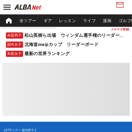
全ツアー
ギア
レッスン
ライフ
漫画
ゴルフ
メルマガ登録
松山英樹ら出場 ウィンダム選手権のリーダーボード
米国男子
北海道meijiカップ リーダーボード
国内女子
最新の世界ランキング
米国女子
JGTOツアー
国内男子