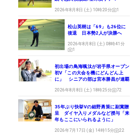
2026年8月8日 (土) 10時20分
1
松山英樹は「69」も26位に
後退 日本勢2人が決勝へ
2026年8月8日 (土) 08時41分
1
初出場の鳥海颯汰が岩手県オープン
初V「この大会を機にどんどん上
に」 シニアの部は宮本勝昌が連覇
2026年8月8日 (土) 18時25分
72
35年ぶり快挙Vの細野勇策に副賞贈
呈 ダイヤ入りメダルなど授与「来
年もここにいられるように」
2026年7月17日 (金) 14時15分
22