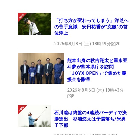
「打ち方が変わってしまう」洋芝へ
の苦手意識 安田祐香が“克服”の首
位浮上
2026年8月8日 (土) 18時49分
20
熊本出身の秋吉翔太と重永亜
斗夢が熊本県庁を訪問
「JOYX OPEN」で集めた義
援金を贈呈
2026年8月6日 (木) 18時43分
8
石川遼は終盤の4連続バーディで決
勝進出 杉浦悠太は予選落ち/米男
子下部