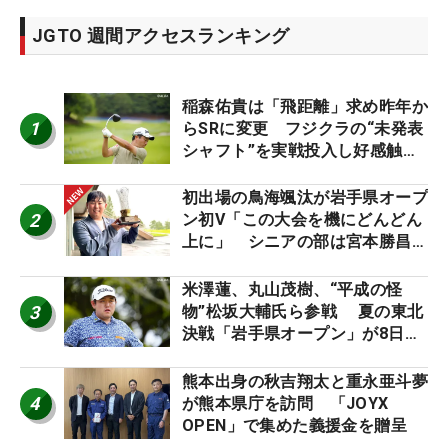
JGTO 週間アクセスランキング
稲森佑貴は「飛距離」求め昨年か
1
らSRに変更 フジクラの“未発表
シャフト”を実戦投入し好感触
「つかまえにいける」【男子ツア
ーのヒトネタ！】
初出場の鳥海颯汰が岩手県オープ
2
ン初V「この大会を機にどんどん
上に」 シニアの部は宮本勝昌が
連覇
米澤蓮、丸山茂樹、“平成の怪
3
物”松坂大輔氏ら参戦 夏の東北
決戦「岩手県オープン」が8日開
幕
熊本出身の秋吉翔太と重永亜斗夢
4
が熊本県庁を訪問 「JOYX
OPEN」で集めた義援金を贈呈