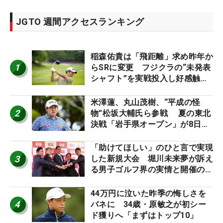
JGTO 週間アクセスランキング
稲森佑貴は「飛距離」求め昨年か
1
らSRに変更 フジクラの“未発表
シャフト”を実戦投入し好感触
「つかまえにいける」【男子ツア
ーのヒトネタ！】
米澤蓮、丸山茂樹、“平成の怪
2
物”松坂大輔氏ら参戦 夏の東北
決戦「岩手県オープン」が8日開
幕
「助けてほしい」のひと言で実現
3
した新規大会 堀川未来夢が訴え
る男子ゴルフ界の実情と開催の舞
台裏
44万円に泣いた昨季の悔しさを
4
バネに 34歳・原敏之が初シー
ド獲りへ「まずはトップ10」