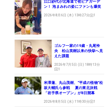
江口紗代が北海道で初ビアガーデ
ン！ 泡まみれの姿にファンも爆笑
2026年8月6日 (木) 13時27分
1
ゴルフ一家の19歳・丸尾怜
央 松山英樹以来の快挙へ見
えた課題
2026年7月5日 (日) 18時13分
1
米澤蓮、丸山茂樹、“平成の怪物”松
坂大輔氏ら参戦 夏の東北決戦
「岩手県オープン」が8日開幕
2026年8月5日 (水) 11時30分
1