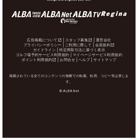
広告掲載について
スタッフ募集
運営会社
プライバシーポリシー
ご利用に際して
会員規約
ガイドライン
特定商取引法に基づく表示
ゴルフ場予約サービス利用規約
マイページサービス利用規約
ポイント利用規約
お問合せ
ヘルプ
サイトマップ
掲載されている全てのコンテンツの無断での転載、転用、コピー等は禁じま
す。
© ALBA Net