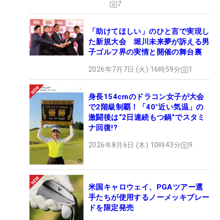
7
「助けてほしい」のひと言で実現し
た新規大会 堀川未来夢が訴える男
子ゴルフ界の実情と開催の舞台裏
2026年7月7日 (火) 16時59分
1
身長154cmのドラコン女子が大会
で2階級制覇！「40°近い気温」の
激闘後は“2日連続もつ鍋”でスタミ
ナ回復!?
2026年8月6日 (木) 10時43分
9
米国キャロウェイ、PGAツアー選
手たちが使用するノーメッキブレー
ドを限定発売