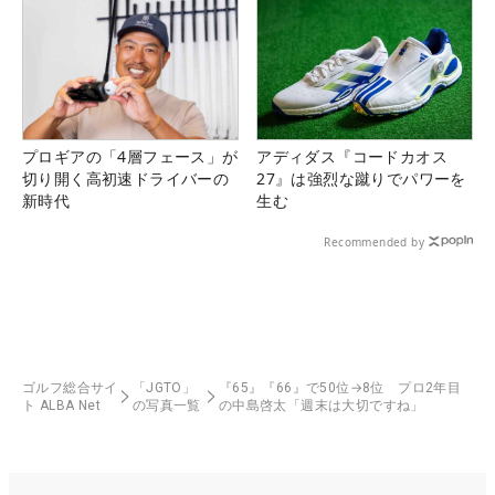
プロギアの「4層フェース」が
アディダス『コードカオス
切り開く高初速ドライバーの
27』は強烈な蹴りでパワーを
新時代
生む
Recommended by
ゴルフ総合サイ
「JGTO」
『65』『66』で50位→8位 プロ2年目
ト ALBA Net
の写真一覧
の中島啓太「週末は大切ですね」