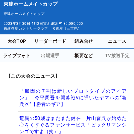
東建ホームメイトカップ
東建ホームメイトカップ
2023年3月30日-4月2日
賞金総額
¥130,000,000
東建多度カントリークラブ・名古屋（三重県）
大会TOP
リーダーボード
組み合せ
ニュース
ライブフォト
出場選手
概要など
TV放送予定
【この大会のニュース】
「勝因の７割は新しいプロトタイプのアイア
ン」 今平周吾を開幕戦Vに導いたヤマハの“新
兵器”【勝者のギア】
驚異の50歳はまだまだ健在 片山晋呉が始めた
心をくすぐるファンサービス「ビックリマンシ
ンゴですよ（笑）」