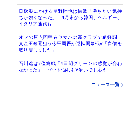
日欧股にかける星野陸也は惜敗「勝ちたい気持
ちが強くなった」 4月末から韓国、ベルギー、
イタリア連戦も
オフの原点回帰＆ヤマハの新クラブで絶好調
賞金王奪還狙う今平周吾が逆転開幕戦V「自信を
取り戻しました」
石川遼は3位終戦「4日間グリーンの感覚が合わ
なかった」 パット悩むもV争いで手応え
ニュース一覧