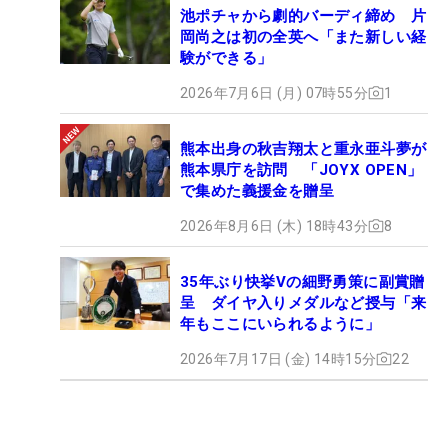
池ポチャから劇的バーディ締め 片
岡尚之は初の全英へ「また新しい経
験ができる」
2026年7月6日 (月) 07時55分
1
熊本出身の秋吉翔太と重永亜斗夢が
熊本県庁を訪問 「JOYX OPEN」
で集めた義援金を贈呈
2026年8月6日 (木) 18時43分
8
35年ぶり快挙Vの細野勇策に副賞贈
呈 ダイヤ入りメダルなど授与「来
年もここにいられるように」
2026年7月17日 (金) 14時15分
22