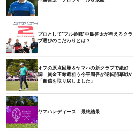
中島啓太 プロフィール＆成績
プロとして“フル参戦”中島啓太が考えるクラ
ブ選びのこだわりとは？
オフの原点回帰＆ヤマハの新クラブで絶好
調 賞金王奪還狙う今平周吾が逆転開幕戦V
「自信を取り戻しました」
ヤマハレディース 最終結果