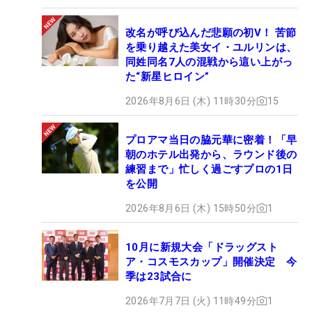
改名が呼び込んだ悲願の初V！ 苦節
を乗り越えた美女イ・ユルリンは、
同姓同名7人の混戦から這い上がっ
た“新星ヒロイン”
2026年8月6日 (木) 11時30分
15
プロアマ当日の脇元華に密着！「早
朝のホテル出発から、ラウンド後の
練習まで」忙しく過ごすプロの1日
を公開
2026年8月6日 (木) 15時50分
1
10月に新規大会「ドラッグスト
ア・コスモスカップ」開催決定 今
季は23試合に
2026年7月7日 (火) 11時49分
1