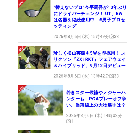
“替えないプロ”今平周吾が10年ぶり
にドライバーチェンジ！ UT、5W
は名器を継続使用中 #男子プロセ
ッティング
2026年8月6日 (木) 15時49分
38
珍しく松山英樹も5Wを即採用！ ス
リクソン『ZXi RKT』フェアウェイ
＆ハイブリッド、9月12日デビュー
2026年8月6日 (木) 13時42分
33
若きスター候補やメジャーハ
ンターも PGAプレーオフ争
い、当落線上の大物選手は？
2026年8月6日 (木) 14時02分
1