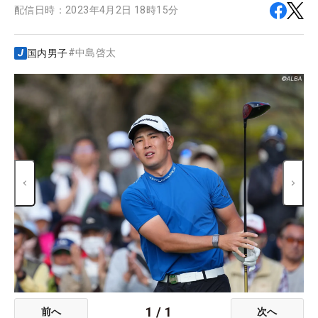
配信日時：
2023年4月2日 18時15分
#
中島啓太
国内男子
1
/
1
前へ
次へ