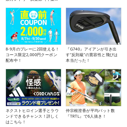
県）
8-9月のプレーに2回使える！
『G740』アイアンが引き出
コース限定2,000円クーポン
す“反則級”の寛容性と飛びは
配布中！
本当だった！
ネクストヒロイン選手とラウ
仲宗根澄香が平均パット数
ンドできるチャンス！詳しく
『TRTL』で6人抜き！
はこちら！