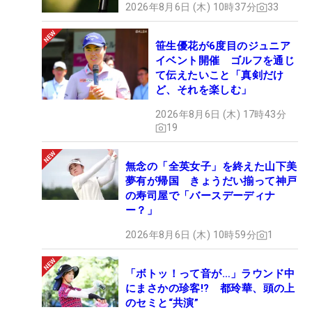
2026年8月6日 (木) 10時37分
33
笹生優花が6度目のジュニア
イベント開催 ゴルフを通じ
て伝えたいこと「真剣だけ
ど、それを楽しむ」
2026年8月6日 (木) 17時43分
19
無念の「全英女子」を終えた山下美
夢有が帰国 きょうだい揃って神戸
の寿司屋で「バースデーディナ
ー？」
2026年8月6日 (木) 10時59分
1
「ボトッ！って音が…」ラウンド中
にまさかの珍客!? 都玲華、頭の上
のセミと“共演”