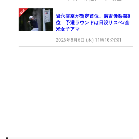
岩永杏奈が暫定首位、廣吉優梨菜8
位 予選ラウンドは日没サスペ/全
米女子アマ
2026年8月6日 (木) 11時18分
1