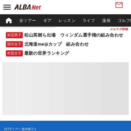
全ツアー
ギア
レッスン
ライフ
漫画
ゴルフ
メルマガ登録
松山英樹ら出場 ウィンダム選手権の組み合わせ
米国男子
北海道meijiカップ 組み合わせ
国内女子
最新の世界ランキング
米国女子
JGTOツアー
国内男子