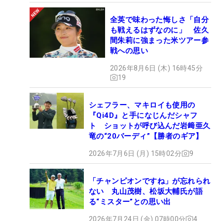
全英で味わった悔しさ「自分
も戦えるはずなのに」 佐久
間朱莉に強まった米ツアー参
戦への思い
2026年8月6日 (木) 16時45分
19
シェフラー、マキロイも使用の
『Qi4D』と手になじんだシャフ
ト ショットが呼び込んだ岩﨑亜久
竜の“20バーディ”【勝者のギア】
2026年7月6日 (月) 15時02分
9
「チャンピオンですね」が忘れられ
ない 丸山茂樹、松坂大輔氏が語
る“ミスター”との思い出
2026年7月24日 (金) 07時00分
4