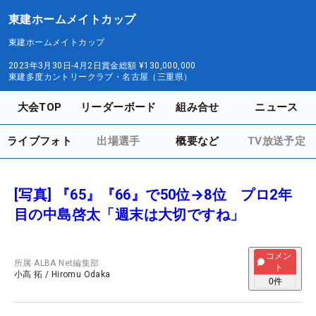
東建ホームメイトカップ
東建ホームメイトカップ
2023年3月30日-4月2日
賞金総額
¥130,000,000
東建多度カントリークラブ・名古屋（三重県）
大会TOP
リーダーボード
組み合せ
ニュース
ライブフォト
出場選手
概要など
TV放送予定
[写真] 『65』『66』で50位→8位 プロ2年
目の中島啓太「週末は大切ですね」
コメン
所属
ALBA Net編集部
ト
小高 拓
/
Hiromu Odaka
0
件