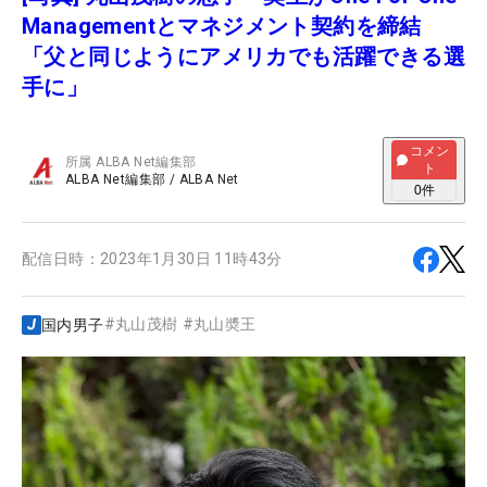
Managementとマネジメント契約を締結
「父と同じようにアメリカでも活躍できる選
手に」
コメン
所属
ALBA Net編集部
ト
ALBA Net編集部
/
ALBA Net
0
件
配信日時：
2023年1月30日 11時43分
#
丸山茂樹
#
丸山奬王
国内男子