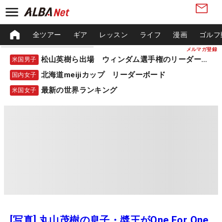
全ツアー
ギア
レッスン
ライフ
漫画
ゴルフ
メルマガ登録
松山英樹ら出場 ウィンダム選手権のリーダーボード
米国男子
北海道meijiカップ リーダーボード
国内女子
最新の世界ランキング
米国女子
[写真] 丸山茂樹の息子・奬王がOne For One