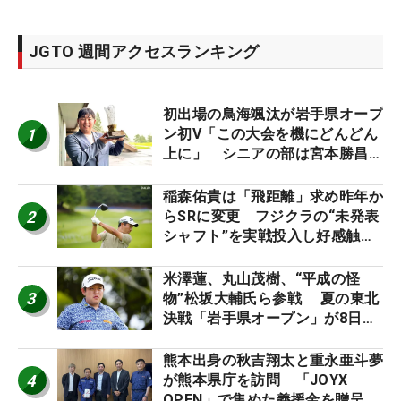
JGTO 週間アクセスランキング
初出場の鳥海颯汰が岩手県オープ
1
ン初V「この大会を機にどんどん
上に」 シニアの部は宮本勝昌が
連覇
稲森佑貴は「飛距離」求め昨年か
2
らSRに変更 フジクラの“未発表
シャフト”を実戦投入し好感触
「つかまえにいける」【男子ツア
ーのヒトネタ！】
米澤蓮、丸山茂樹、“平成の怪
3
物”松坂大輔氏ら参戦 夏の東北
決戦「岩手県オープン」が8日開
幕
熊本出身の秋吉翔太と重永亜斗夢
4
が熊本県庁を訪問 「JOYX
OPEN」で集めた義援金を贈呈