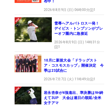
布中！
2026年8月9日 (日) 06時00分
1
雪辱へアルバトロス一発！
デイビス・トンプソンがプレ
ーオフ圏内に急接近
2026年8月9日 (日) 14時31分
1
10月に新規大会「ドラッグスト
ア・コスモスカップ」開催決定 今
季は23試合に
2026年7月7日 (火) 11時49分
1
岩永杏奈が4強進出、準決勝は9H終
えて3UP 大会は連日の順延/全米
女子アマ