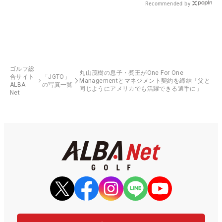
Recommended by
ゴルフ総
丸山茂樹の息子・奬王がOne For One
合サイト
「JGTO」
Managementとマネジメント契約を締結「父と
ALBA
の写真一覧
同じようにアメリカでも活躍できる選手に」
Net