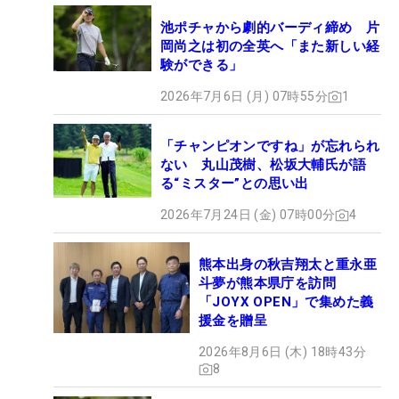
池ポチャから劇的バーディ締め 片
岡尚之は初の全英へ「また新しい経
験ができる」
2026年7月6日 (月) 07時55分
1
「チャンピオンですね」が忘れられ
ない 丸山茂樹、松坂大輔氏が語
る“ミスター”との思い出
2026年7月24日 (金) 07時00分
4
熊本出身の秋吉翔太と重永亜
斗夢が熊本県庁を訪問
「JOYX OPEN」で集めた義
援金を贈呈
2026年8月6日 (木) 18時43分
8