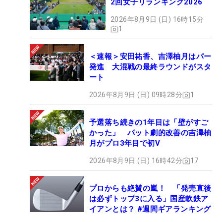
2回女子リランキング2026
2026年8月9日 (日) 16時15分
1
＜速報＞安田祐香、吉澤柚月はパー
発進 大混戦の最終ラウンドがスタ
ート
2026年8月9日 (日) 09時28分
1
予選落ち続きの1年目は「壁がすご
かった」 パット劇的改善の吉澤柚
月がプロ3年目で初V
2026年8月9日 (日) 16時42分
17
プロからも絶賛の嵐！ 「発売直後
は必ずトップ3に入る」国産軟鉄ア
イアンとは？ #週間ギアランキング