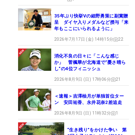
35年ぶり快挙Vの細野勇策に副賞贈
呈 ダイヤ入りメダルなど授与「来
年もここにいられるように」
2026年7月17日 (金) 14時15分
22
消化不良の日々に「こんな感じ
か」 菅楓華が北海道で“憂さ晴ら
し”の4位フィニッシュ
2026年8月9日 (日) 17時06分
21
＜速報＞吉澤柚月が単独首位ター
ン 安田祐香、永井花奈2差追走
2026年8月9日 (日) 11時32分
1
“生き残り”をかけた争い 第