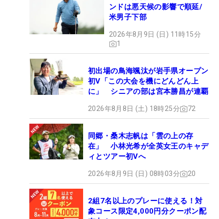
ンドは悪天候の影響で順延/
米男子下部
2026年8月9日 (日) 11時15分
1
初出場の鳥海颯汰が岩手県オープン
初V「この大会を機にどんどん上
に」 シニアの部は宮本勝昌が連覇
2026年8月8日 (土) 18時25分
72
同郷・桑木志帆は「雲の上の存
在」 小林光希が全英女王のキャデ
ィとツアー初Vへ
2026年8月9日 (日) 08時03分
20
2組7名以上のプレーに使える！対
象コース限定4,000円分クーポン配