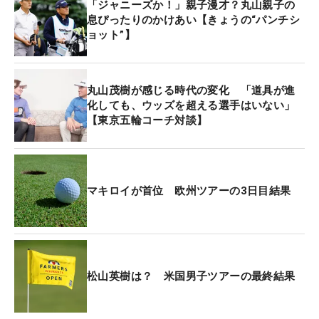
「ジャニーズか！」親子漫才？丸山親子の
息ぴったりのかけあい【きょうの“パンチシ
ョット”】
丸山茂樹が感じる時代の変化 「道具が進
化しても、ウッズを超える選手はいない」
【東京五輪コーチ対談】
マキロイが首位 欧州ツアーの3日目結果
松山英樹は？ 米国男子ツアーの最終結果