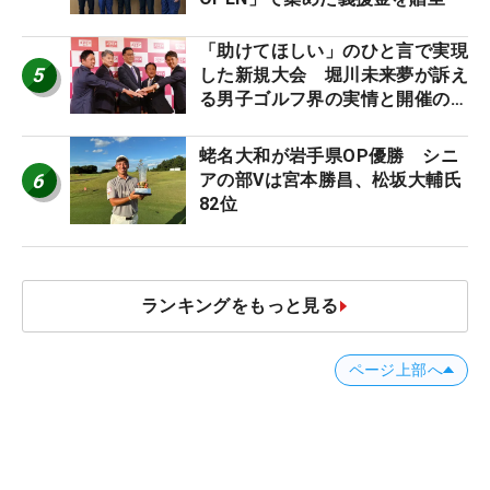
「助けてほしい」のひと言で実現
5
した新規大会 堀川未来夢が訴え
る男子ゴルフ界の実情と開催の舞
台裏
蛯名大和が岩手県OP優勝 シニ
6
アの部Vは宮本勝昌、松坂大輔氏
82位
ランキングをもっと見る
ページ上部へ