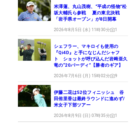
米澤蓮、丸山茂樹、“平成の怪物”松
坂大輔氏ら参戦 夏の東北決戦
「岩手県オープン」が8日開幕
2026年8月5日 (水) 11時30分
1
シェフラー、マキロイも使用の
『Qi4D』と手になじんだシャフ
ト ショットが呼び込んだ岩﨑亜久
竜の“20バーディ”【勝者のギア】
2026年7月6日 (月) 15時02分
9
伊藤二花は52位フィニッシュ 谷
田侑里香は最終ラウンドに進めず/
米女子下部ツアー
2026年8月9日 (日) 07時35分
1