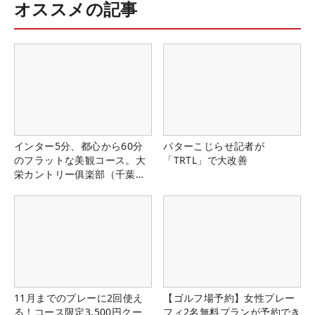
オススメの記事
インター5分、都心から60分
パターこじらせ記者が
のフラットな美観コース。大
「TRTL」で大改善
栄カントリー俱楽部（千葉
県）
11月までのプレーに2回使え
【ゴルフ場予約】女性プレー
る！コース限定3,500円クー
フィ2名無料プランが予約でき