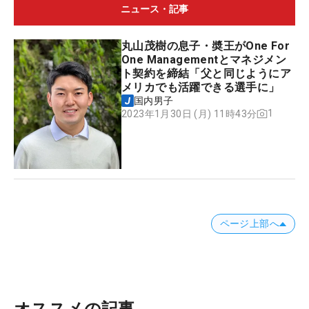
ニュース・記事
丸山茂樹の息子・奬王がOne For
One Managementとマネジメン
ト契約を締結「父と同じようにア
メリカでも活躍できる選手に」
国内男子
1
2023年1月30日 (月) 11時43分
ページ上部へ
オススメの記事