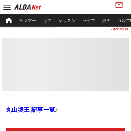
全ツアー
ギア
レッスン
ライフ
漫画
ゴルフ
メルマガ登録
丸山奬王 記事一覧