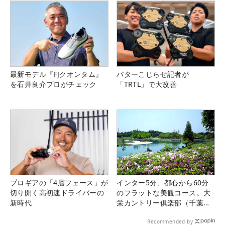
最新モデル『FJクオンタム』
パターこじらせ記者が
を石井良介プロがチェック
「TRTL」で大改善
プロギアの「4層フェース」が
インター5分、都心から60分
切り開く高初速ドライバーの
のフラットな美観コース。大
新時代
栄カントリー俱楽部（千葉
県）
Recommended by