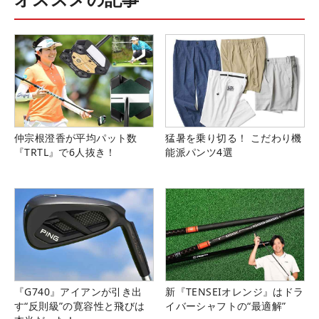
仲宗根澄香が平均パット数
猛暑を乗り切る！ こだわり機
『TRTL』で6人抜き！
能派パンツ4選
『G740』アイアンが引き出
新『TENSEIオレンジ』はドラ
す“反則級”の寛容性と飛びは
イバーシャフトの“最適解”