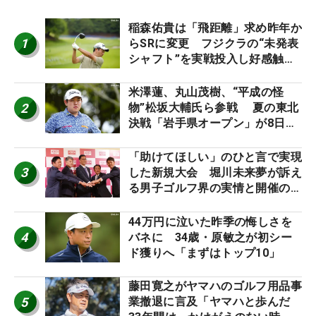
稲森佑貴は「飛距離」求め昨年か
1
らSRに変更 フジクラの“未発表
シャフト”を実戦投入し好感触
「つかまえにいける」【男子ツア
ーのヒトネタ！】
米澤蓮、丸山茂樹、“平成の怪
2
物”松坂大輔氏ら参戦 夏の東北
決戦「岩手県オープン」が8日開
幕
「助けてほしい」のひと言で実現
3
した新規大会 堀川未来夢が訴え
る男子ゴルフ界の実情と開催の舞
台裏
44万円に泣いた昨季の悔しさを
4
バネに 34歳・原敏之が初シー
ド獲りへ「まずはトップ10」
藤田寛之がヤマハのゴルフ用品事
5
業撤退に言及「ヤマハと歩んだ