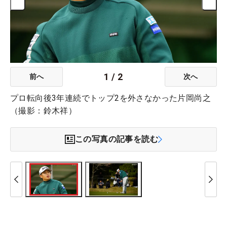
1
/
2
前へ
次へ
プロ転向後3年連続でトップ2を外さなかった片岡尚之
（撮影：鈴木祥）
この写真の記事を読む