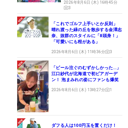
2026年8月6日 (木) 16時45分
3
「これでゴルフ上手いとか反則」
晴れ渡った緑の丘を散歩する金澤志
奈、抜群のスタイルに「8頭身！」
「可愛いにも程がある」
2026年8月6日 (木) 11時36分
3
「ビール注ぐのむずかしかった…」
江口紗代が北海道で初ビアガーデ
ン！ 泡まみれの姿にファンも爆笑
2026年8月6日 (木) 13時27分
1
ダフる人は100円玉を置くだけ！