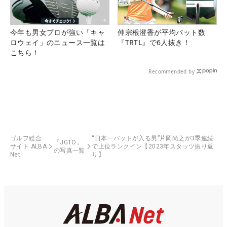
今年も男女プロが強い「キャ
仲宗根澄香が平均パット数
ロウェイ」のニュース一覧は
『TRTL』で6人抜き！
こちら！
Recommended by
ゴルフ総合
“日本一パットが入る男”片岡尚之が3季連続
「JGTO」
サイト ALBA
で上位ランクイン【2023年スタッツ振り返
の写真一覧
Net
り】