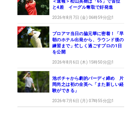
＜速報＞松山英樹は「65」で首位
と4差 イーグル奪取で好発進
2026年8月7日 (金) 06時59分
1
プロアマ当日の脇元華に密着！「早
朝のホテル出発から、ラウンド後の
練習まで」忙しく過ごすプロの1日
を公開
2026年8月6日 (木) 15時50分
1
池ポチャから劇的バーディ締め 片
岡尚之は初の全英へ「また新しい経
験ができる」
2026年7月6日 (月) 07時55分
1