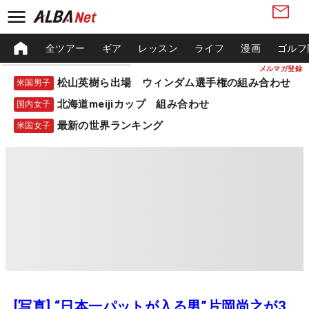
全ツアー
ギア
レッスン
ライフ
漫画
ゴルフ
メルマガ登録
松山英樹ら出場 ウィンダム選手権の組み合わせ
米国男子
北海道meijiカップ 組み合わせ
国内女子
最新の世界ランキング
米国女子
[写真] “日本一パットが入る男”片岡尚之が3