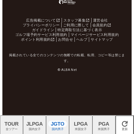
広告掲載について
スタッフ募集
運営会社
プライバシーポリシー
ご利用に際して
会員規約
ガイドライン
特定商取引法に基づく表示
ゴルフ場予約サービス利用規約
マイページサービス利用規約
ポイント利用規約
お問合せ
ヘルプ
サイトマップ
掲載されている全てのコンテンツの無断での転載、転用、コピー等は禁じま
す。
© ALBA Net
TOUR
JLPGA
JGTO
LPGA
PGA
閉じる
全ツアー
国内女子
国内男子
米国女子
米国男子
更新