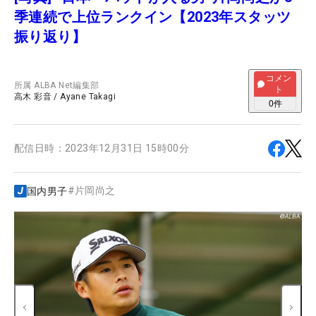
季連続で上位ランクイン【2023年スタッツ
振り返り】
コメン
所属
ALBA Net編集部
ト
高木 彩音
/
Ayane Takagi
0
件
配信日時：
2023年12月31日 15時00分
#
片岡尚之
国内男子