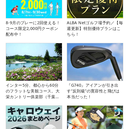
8-9月のプレーに2回使える！
ALBA Netゴルフ場予約／【毎
コース限定2,000円クーポン
週更新】特別優待プランはこ
配布中！
ちら！
インター5分、都心から60分
『G740』アイアンが引き出
のフラットな美観コース。大
す“反則級”の寛容性と飛びは
栄カントリー俱楽部（千葉
本当だった！
県）