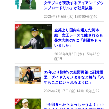
女子プロが実践するアイアン「ダウ
ンブロードリル」が効果抜群
2026年8月6日 (木) 12時00分
40
全英より国内を選んだ河本
結 女王レースで離されるも
桑木志帆のVに「刺激をもら
いました」
2026年8月6日 (木) 15時45分
19
35年ぶり快挙Vの細野勇策に副賞贈
呈 ダイヤ入りメダルなど授与「来
年もここにいられるように」
2026年7月17日 (金) 14時15分
22
「全部食べたら太っちゃうよ！」小