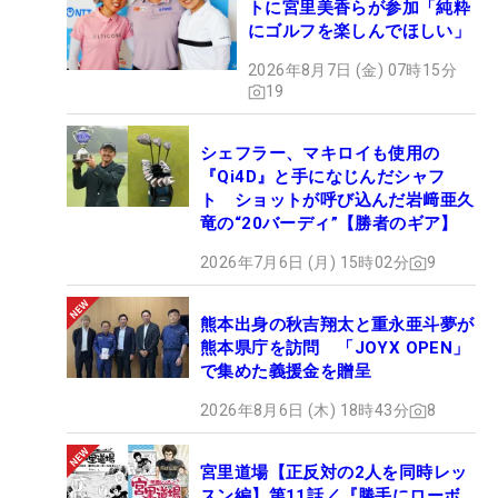
トに宮里美香らが参加「純粋
にゴルフを楽しんでほしい」
2026年8月7日 (金) 07時15分
19
シェフラー、マキロイも使用の
『Qi4D』と手になじんだシャフ
ト ショットが呼び込んだ岩﨑亜久
竜の“20バーディ”【勝者のギア】
2026年7月6日 (月) 15時02分
9
熊本出身の秋吉翔太と重永亜斗夢が
熊本県庁を訪問 「JOYX OPEN」
で集めた義援金を贈呈
2026年8月6日 (木) 18時43分
8
宮里道場【正反対の2人を同時レッ
スン編】第11話／『勝手にローボ