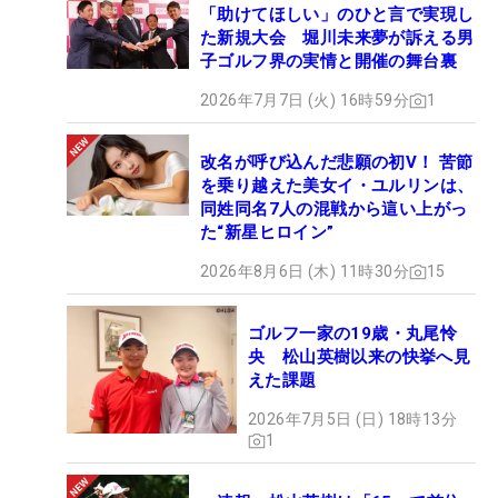
「助けてほしい」のひと言で実現し
た新規大会 堀川未来夢が訴える男
子ゴルフ界の実情と開催の舞台裏
2026年7月7日 (火) 16時59分
1
改名が呼び込んだ悲願の初V！ 苦節
を乗り越えた美女イ・ユルリンは、
同姓同名7人の混戦から這い上がっ
た“新星ヒロイン”
2026年8月6日 (木) 11時30分
15
ゴルフ一家の19歳・丸尾怜
央 松山英樹以来の快挙へ見
えた課題
2026年7月5日 (日) 18時13分
1