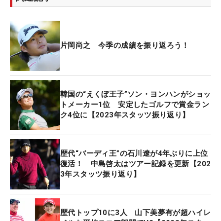
片岡尚之 今季の成績を振り返ろう！
韓国の“えくぼ王子”ソン・ヨンハンがショッ
トメーカー1位 安定したゴルフで賞金ラン
ク4位に【2023年スタッツ振り返り】
歴代“バーディ王”の石川遼が4年ぶりに上位
復活！ 中島啓太はツアー記録を更新【202
3年スタッツ振り返り】
歴代トップ10に3人 山下美夢有が超ハイレ