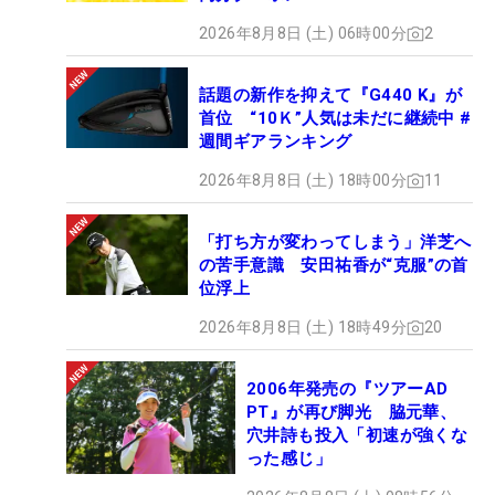
2026年8月8日 (土) 06時00分
2
話題の新作を抑えて『G440 K』が
首位 “10Ｋ”人気は未だに継続中 #
週間ギアランキング
2026年8月8日 (土) 18時00分
11
「打ち方が変わってしまう」洋芝へ
の苦手意識 安田祐香が“克服”の首
位浮上
2026年8月8日 (土) 18時49分
20
2006年発売の『ツアーAD
PT』が再び脚光 脇元華、
穴井詩も投入「初速が強くな
った感じ」