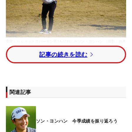
安定したショットでパーオン率1を記録したソン・ヨンハン （撮影：鈴木
祥）
記事の続きを読む
2023年シーズンの国内男子ツアーは全26試合が終
了。そんな1年をスタッツで振り返り、今年活躍し
た選手たちにスポットライトを当てる。今回は『パ
ーオン率』で1位を獲ったソン・ヨンハン（韓国）
関連記事
だ。
同部門はパーオンをする率（パー4での1オン、パー
5での2オンを含む）を表したもの。1位を獲得した
ソン・ヨンハン 今季成績を振り返ろう
ヨンハンは『74.291%』だった。今季24試合に出場