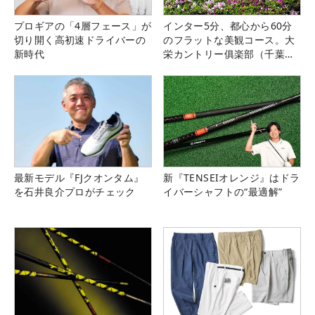
プロギアの「4層フェース」が
インター5分、都心から60分
切り開く高初速ドライバーの
のフラットな美観コース。大
新時代
栄カントリー俱楽部（千葉
県）
最新モデル『FJクオンタム』
新『TENSEIオレンジ』はドラ
を石井良介プロがチェック
イバーシャフトの“最適解”