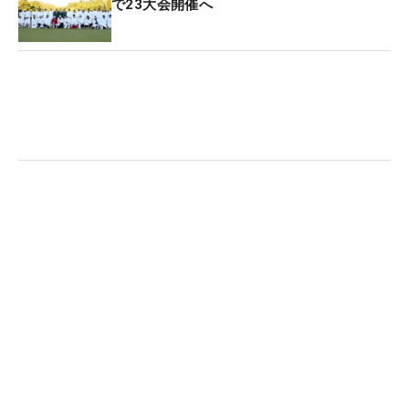
で23大会開催へ
パーオン率で2位に入ったのは金谷拓実の72.953%
で、3位には稲森佑貴の72.901%が続いた。金谷は
飛んで曲がらないティショットの指標となるトータ
ルドライビングで1位、稲森はフェアウェイキープ
率で8季連続の1位となっており、ショット力の高い
選手たちが上位を占めるかたちとなった。
【2023年パーオン率 トップ10】
1位：ソン・ヨンハン（74.291％）
2位：金谷拓実（72.953％）
3位：稲森佑貴（72.901％）
4位：中島啓太（72.593％）
5位：蟬川泰果（71.631％）
6位：今平周吾（70.817％）
7位：重永亜斗夢（69.829％）
8位：大堀裕次郎（69.775％）