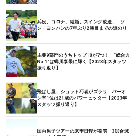
し23試合で予選を通過。1度の優勝と5度の2位を含
むトップ10に9回入り、賞金ランキング4位でシーズ
ンを終えている。
兵役、コロナ、結婚、スイング改造… ソ
ン・ヨンハンの7年ぶり2勝目までの道のり
そんなヨンハンのスタッツを紐解いてみると、パー
オンホールの平均パットは58位（1.7747）だったの
にも関わらず、バーディ率は11位（4.117）と高
主要9部門のうちトップ10が7つ！ “総合力
い。つまり、それだけ多くのチャンスを作り出した
No.1”は蝉川泰果に輝く【2023年スタッツ
振り返り】
ことになる。
また、パーキープ率は2位（90.130％）とリカバリ
飛ばし屋、ショット巧者がズラリ パーオ
ー率も2位（69.425％）と高いディフェンス力が光
ン率1位は21歳のパワーヒッター【2023年
り、平均ストロークでも4位（70.040％）と上位に
スタッツ振り返り】
ランクイン。卓越したアプローチ技術があるからこ
そ、ボギーを怖れず積極的にピンを狙うことができ
たと言い換えることもできる。
国内男子ツアーの来季日程が発表 3試合減