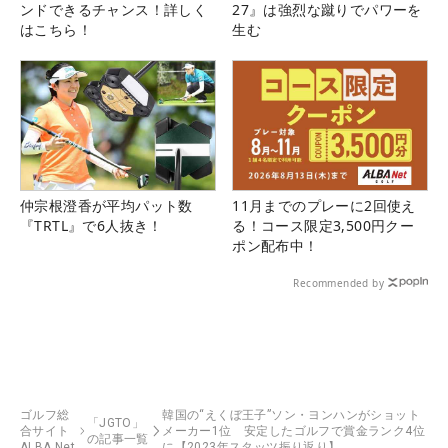
ンドできるチャンス！詳しく
27』は強烈な蹴りでパワーを
はこちら！
生む
仲宗根澄香が平均パット数
11月までのプレーに2回使え
『TRTL』で6人抜き！
る！コース限定3,500円クー
ポン配布中！
Recommended by
ゴルフ総
韓国の“えくぼ王子”ソン・ヨンハンがショット
「JGTO」
合サイト
メーカー1位 安定したゴルフで賞金ランク4位
の記事一覧
ALBA Net
に【2023年スタッツ振り返り】