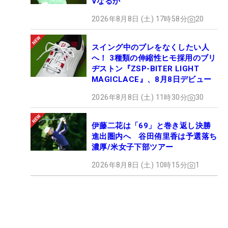
Vなるか
2026年8月8日 (土) 17時58分
20
スイング中のブレをなくしたい人
へ！ 3種類の伸縮性ヒモ採用のブリ
ヂストン『ZSP-BITER LIGHT
MAGICLACE』、8月8日デビュー
2026年8月8日 (土) 11時30分
30
伊藤二花は「69」と巻き返し決勝
進出圏内へ 谷田侑里香は予選落ち
濃厚/米女子下部ツアー
2026年8月8日 (土) 10時15分
1