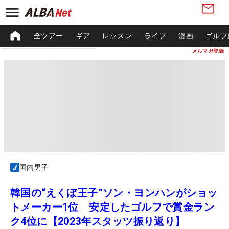
全ツアー
ギア
レッスン
ライフ
漫画
ゴルフ
メルマガ登録
国内男子
韓国の“えくぼ王子”ソン・ヨンハンがショッ
トメーカー1位 安定したゴルフで賞金ラン
ク4位に【2023年スタッツ振り返り】