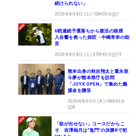
続けられない」
2026年8月8日 (土) 10時00分
1
6戦連続予選落ちから復活の狼煙
入谷響を救った師匠・中嶋常幸の助
言
2026年8月8日 (土) 07時45分
19
熊本出身の秋吉翔太と重永亜
斗夢が熊本県庁を訪問
「JOYX OPEN」で集めた義
援金を贈呈
2026年8月6日 (木) 18時43分
8
「欲が出せない」コースだからこ
そ 吉澤柚月は“鬼門”の決勝Rで初