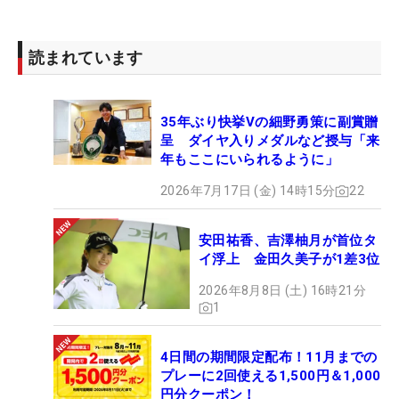
9位：長野泰雅（69.703％）
10位：石川遼（69.144％）
読まれています
35年ぶり快挙Vの細野勇策に副賞贈
呈 ダイヤ入りメダルなど授与「来
年もここにいられるように」
2026年7月17日 (金) 14時15分
22
安田祐香、吉澤柚月が首位タ
イ浮上 金田久美子が1差3位
2026年8月8日 (土) 16時21分
1
4日間の期間限定配布！11月までの
プレーに2回使える1,500円＆1,000
円分クーポン！