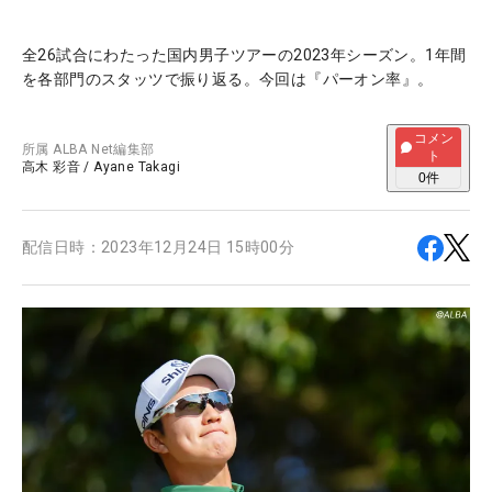
全26試合にわたった国内男子ツアーの2023年シーズン。1年間
を各部門のスタッツで振り返る。今回は『パーオン率』。
コメン
所属
ALBA Net編集部
ト
高木 彩音
/
Ayane Takagi
0
件
配信日時：
2023年12月24日 15時00分