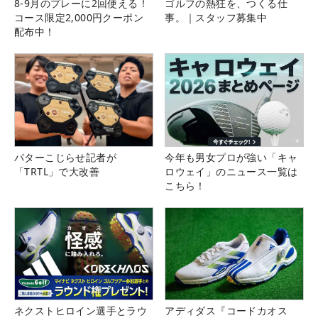
8-9月のプレーに2回使える！
ゴルフの熱狂を、つくる仕
コース限定2,000円クーポン
事。｜スタッフ募集中
配布中！
パターこじらせ記者が
今年も男女プロが強い「キャ
「TRTL」で大改善
ロウェイ」のニュース一覧は
こちら！
ネクストヒロイン選手とラウ
アディダス『コードカオス