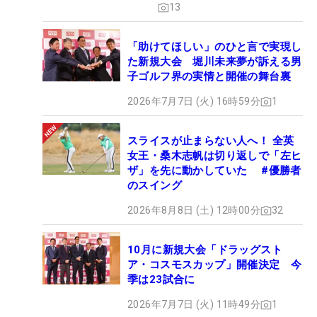
13
「助けてほしい」のひと言で実現し
た新規大会 堀川未来夢が訴える男
子ゴルフ界の実情と開催の舞台裏
2026年7月7日 (火) 16時59分
1
スライスが止まらない人へ！ 全英
女王・桑木志帆は切り返しで「左ヒ
ザ」を先に動かしていた #優勝者
のスイング
2026年8月8日 (土) 12時00分
32
10月に新規大会「ドラッグスト
ア・コスモスカップ」開催決定 今
季は23試合に
2026年7月7日 (火) 11時49分
1