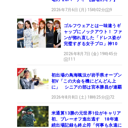
2026年7月6日 (月) 15時02分
9
ゴルフウェアとは一味違うギ
ャップにノックアウト！ ファ
ンが惚れ直した「ドレス姿が
完璧すぎる女子プロ」神10
2026年8月7日 (金) 19時45分
111
初出場の鳥海颯汰が岩手県オープン
初V「この大会を機にどんどん上
に」 シニアの部は宮本勝昌が連覇
2026年8月8日 (土) 18時25分
72
米通算13勝の元世界1位がキャリア
初、プレーオフ進出逃す 18年連
続出場記録も終止符「何事も永遠に