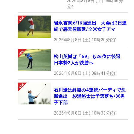
2026年8月8日 (土) 08時56分
4
岩永杏奈が16強進出 大会は3日連
続で悪天候順延/全米女子アマ
2026年8月8日 (土) 10時20分
1
松山英樹は「69」も26位に後退
日本勢2人が決勝へ
2026年8月8日 (土) 08時41分
1
石川遼は終盤の4連続バーディで決
勝進出 杉浦悠太は予選落ち/米男
子下部
2026年8月8日 (土) 10時33分
1