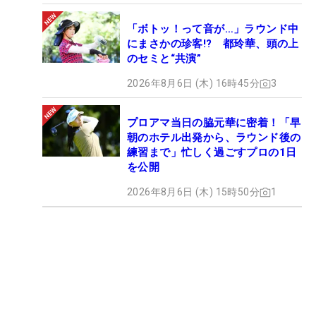
「ボトッ！って音が…」ラウンド中
にまさかの珍客!? 都玲華、頭の上
のセミと“共演”
2026年8月6日 (木) 16時45分
3
プロアマ当日の脇元華に密着！「早
朝のホテル出発から、ラウンド後の
練習まで」忙しく過ごすプロの1日
を公開
2026年8月6日 (木) 15時50分
1