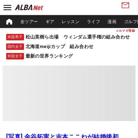
全ツアー
ギア
レッスン
ライフ
漫画
ゴルフ
メルマガ登録
松山英樹ら出場 ウィンダム選手権の組み合わせ
米国男子
北海道meijiカップ 組み合わせ
国内女子
最新の世界ランキング
米国女子
[写真] 金谷拓実と吉本ここねが結婚後初