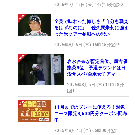
2026年7月17日 (金) 14時15分
22
全英で味わった悔しさ「自分も戦え
るはずなのに」 佐久間朱莉に強ま
った米ツアー参戦への思い
2026年8月6日 (木) 16時45分
19
岩永杏奈が暫定首位、廣吉優
梨菜8位 予選ラウンドは日
没サスペ/全米女子アマ
2026年8月6日 (木) 11時18分
1
11月までのプレーに使える！対象
コース限定3,500円分クーポン配布
中！
2026年8月7日 (金) 06時00分
1