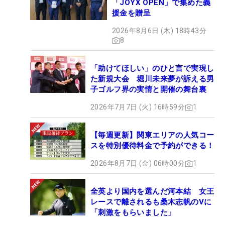
「JOYX OPEN」で集めた義
援金を贈呈
2026年8月6日 (木) 18時43分
8
「助けてほしい」のひと言で実現し
た新規大会 堀川未来夢が訴える男
子ゴルフ界の実情と開催の舞台裏
2026年7月7日 (火) 16時59分
1
【毎週更新】関東エリアの人気コー
スを特別優待料金で予約ができる！
2026年8月7日 (金) 06時00分
1
全英より国内を選んだ河本結 女王
レースで離されるも桑木志帆のVに
「刺激をもらいました」