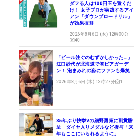
ダフる人は100円玉を置くだ
け！ 女子プロが実践するアイ
アン「ダウンブロードリル」
が効果抜群
2026年8月6日 (木) 12時00分
40
「ビール注ぐのむずかしかった…」
江口紗代が北海道で初ビアガーデ
ン！ 泡まみれの姿にファンも爆笑
2026年8月6日 (木) 13時27分
1
35年ぶり快挙Vの細野勇策に副賞贈
呈 ダイヤ入りメダルなど授与「来
年もここにいられるように」