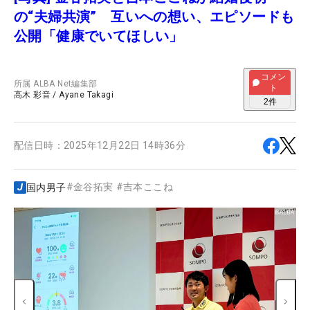
の“夫婦共演” 互いへの想い、エピソードも
公開「健康でいてほしい」
コメン
所属
ALBA Net編集部
ト
高木 彩音
/
Ayane Takagi
2
件
配信日時：
2025年12月22日 14時36分
#
金谷拓実
#
吉本ここね
国内男子