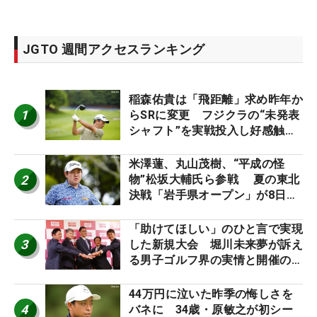
JGTO 週間アクセスランキング
稲森佑貴は「飛距離」求め昨年か
1
らSRに変更 フジクラの“未発表
シャフト”を実戦投入し好感触
「つかまえにいける」【男子ツア
ーのヒトネタ！】
米澤蓮、丸山茂樹、“平成の怪
2
物”松坂大輔氏ら参戦 夏の東北
決戦「岩手県オープン」が8日開
幕
「助けてほしい」のひと言で実現
3
した新規大会 堀川未来夢が訴え
る男子ゴルフ界の実情と開催の舞
台裏
44万円に泣いた昨季の悔しさを
4
バネに 34歳・原敏之が初シー