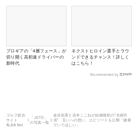
る！！
プロギアの「4層フェース」が
ネクストヒロイン選手とラウ
切り開く高初速ドライバーの
ンドできるチャンス！詳しく
新時代
はこちら！
Recommended by
ゴルフ総合
金谷拓実と吉本ここねが結婚後初の“夫婦共
「JGTO」
サイト
演” 互いへの想い、エピソードも公開「健康
の写真一覧
ALBA Net
でいてほしい」