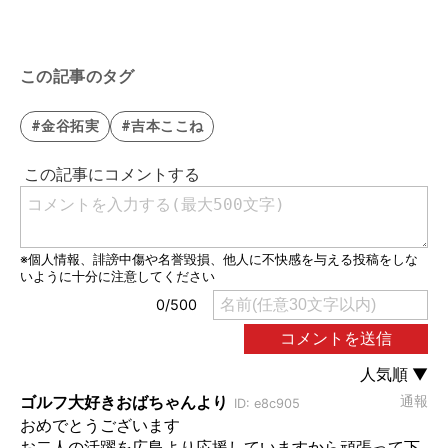
この記事のタグ
#金谷拓実
#吉本ここね