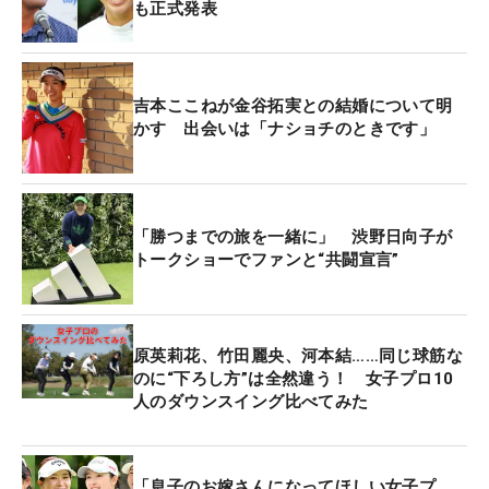
も正式発表
吉本ここねが金谷拓実との結婚について明
かす 出会いは「ナショチのときです」
「勝つまでの旅を一緒に」 渋野日向子が
トークショーでファンと“共闘宣言”
原英莉花、竹田麗央、河本結……同じ球筋な
のに“下ろし方”は全然違う！ 女子プロ10
人のダウンスイング比べてみた
「息子のお嫁さんになってほしい女子プ