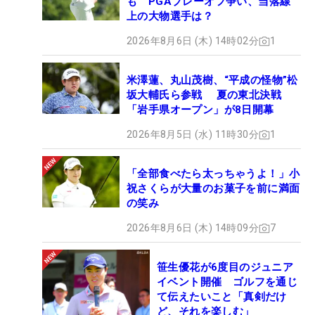
も PGAプレーオフ争い、当落線
上の大物選手は？
2026年8月6日 (木) 14時02分
1
米澤蓮、丸山茂樹、“平成の怪物”松
坂大輔氏ら参戦 夏の東北決戦
「岩手県オープン」が8日開幕
2026年8月5日 (水) 11時30分
1
「全部食べたら太っちゃうよ！」小
祝さくらが大量のお菓子を前に満面
の笑み
2026年8月6日 (木) 14時09分
7
笹生優花が6度目のジュニア
イベント開催 ゴルフを通じ
て伝えたいこと「真剣だけ
ど、それを楽しむ」