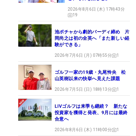
2026年8月6日 (木) 17時43分
19
池ポチャから劇的バーディ締め 片
岡尚之は初の全英へ「また新しい経
験ができる」
2026年7月6日 (月) 07時55分
1
ゴルフ一家の19歳・丸尾怜央 松
山英樹以来の快挙へ見えた課題
2026年7月5日 (日) 18時13分
1
LIVゴルフは来季も継続？ 新たな
投資家を獲得と発表、9月には最終
合意へ
2026年8月6日 (木) 11時00分
1