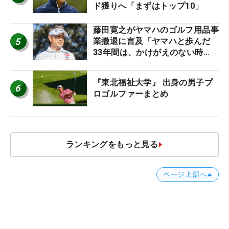
ド獲りへ「まずはトップ10」
藤田寛之がヤマハのゴルフ用品事
5
業撤退に言及「ヤマハと歩んだ
33年間は、かけがえのない時
間」
『東北福祉大学』 出身の男子プ
6
ロゴルファーまとめ
ランキングをもっと見る
ページ上部へ