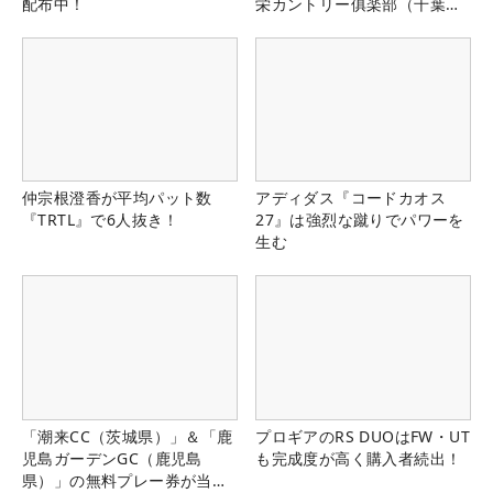
配布中！
栄カントリー俱楽部（千葉
県）
仲宗根澄香が平均パット数
アディダス『コードカオス
『TRTL』で6人抜き！
27』は強烈な蹴りでパワーを
生む
「潮来CC（茨城県）」＆「鹿
プロギアのRS DUOはFW・UT
児島ガーデンGC（鹿児島
も完成度が高く購入者続出！
県）」の無料プレー券が当た