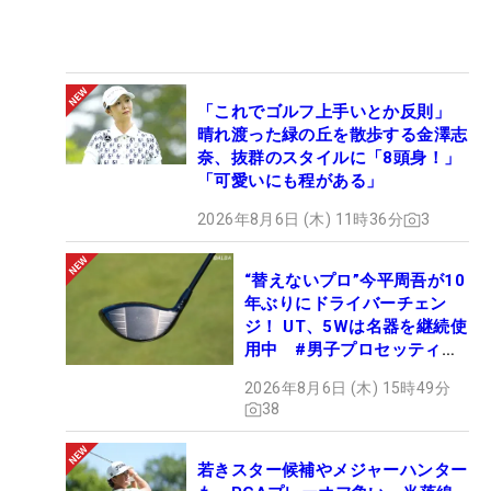
「これでゴルフ上手いとか反則」
晴れ渡った緑の丘を散歩する金澤志
奈、抜群のスタイルに「8頭身！」
「可愛いにも程がある」
2026年8月6日 (木) 11時36分
3
“替えないプロ”今平周吾が10
年ぶりにドライバーチェン
ジ！ UT、5Wは名器を継続使
用中 #男子プロセッティン
グ
2026年8月6日 (木) 15時49分
38
若きスター候補やメジャーハンター