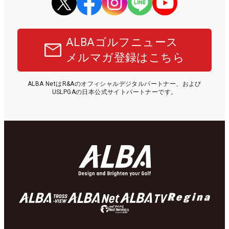
ALBAゴルフニュース
メルマガ登録はこちら
ALBA NetはR&Aのオフィシャルデジタルパートナー、および
USLPGAの日本公式サイトパートナーです。