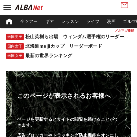
全ツアー
ギア
レッスン
ライフ
漫画
ゴルフ
メルマガ登録
松山英樹ら出場 ウィンダム選手権のリーダーボード
米国男子
北海道meijiカップ リーダーボード
国内女子
最新の世界ランキング
米国女子
このページが表示されるお客様へ
ページを更新するとサイトの閲覧を続けることがで
きます。
広告ブロッカーやトラッキング防止機能をオンにし