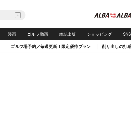
漫画
ゴルフ動画
雑誌出版
ショッピング
SN
ゴルフ場予約／毎週更新！限定優待プラン
削り出しの打