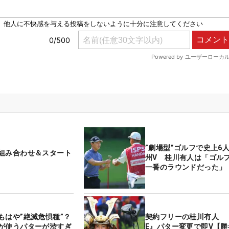
”劇場型”ゴルフで史上6
組み合わせ＆スタート
州V 桂川有人は「ゴル
一番のラウンドだった」
もはや”絶滅危惧種”？
契約フリーの桂川有人 『
が使うパターが渋すぎ
E』パター変更で即V【勝