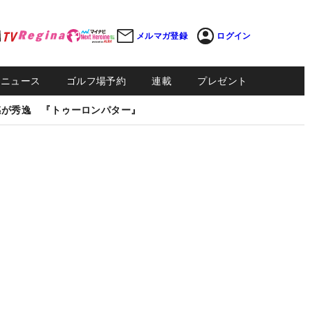
メルマガ登録
ログイン
Sニュース
ゴルフ場予約
連載
プレゼント
感が秀逸 『トゥーロンパター』