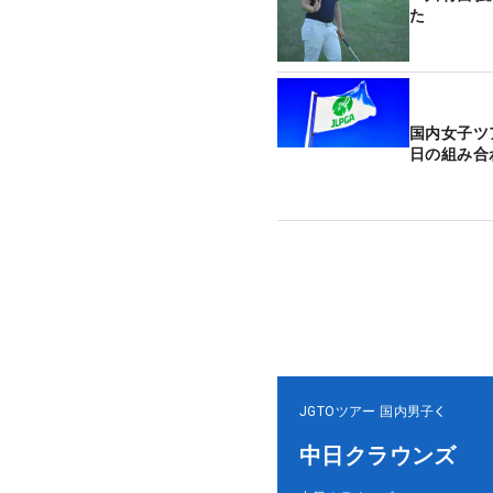
た
国内女子ツ
日の組み合
JGTOツアー
国内男子
中日クラウンズ