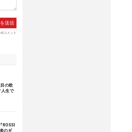
人目の欧
フ人生で
ROSSI
者のギ