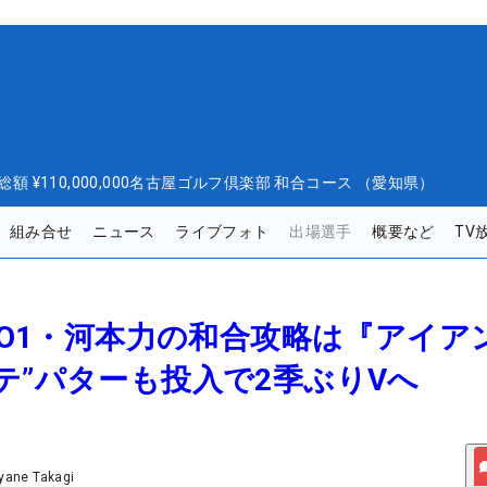
総額
¥110,000,000
名古屋ゴルフ倶楽部 和合コース （愛知県）
組み合せ
ニュース
ライブフォト
出場選手
概要など
TV
しNO1・河本力の和合攻略は『アイア
テ”パターも投入で2季ぶりVへ
yane Takagi