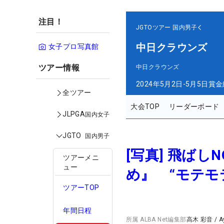
注目！
JGTOツアー
国内男子
中日クラウンズ
女子プロ写真館
ツアー情報
中日クラウンズ
2024年5月2日-5月5日
賞金
全ツアー
大会TOP
リーダーボード
JLPGA
国内女子
JGTO
国内男子
[写真] 飛ば
ツアーメニ
ュー
め』 “モテモ
ツアーTOP
年間日程
所属
ALBA Net編集部
高木 彩音
/
A