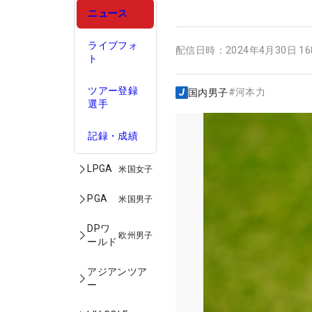
ニュース
ライブフォ
配信日時：
2024年4月30日 1
ト
ツアー登録
#
河本力
国内男子
選手
記録・成績
LPGA
米国女子
PGA
米国男子
DPワ
欧州男子
ールド
アジアンツア
ー