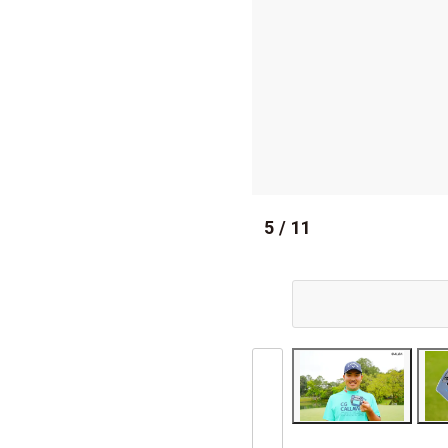
5
/
11