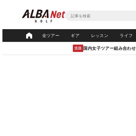
全ツアー
ギア
レッスン
ライフ
国内女子ツアー組み合わせ
注目