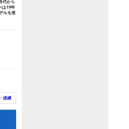
時代から
ーは19年
デルを使
・成績