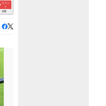
コメン
ト
0
件