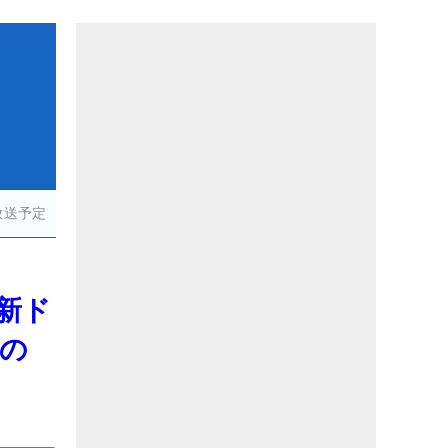
放送予定
最新ド
者の