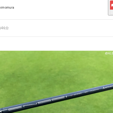
Shimomura
時46分