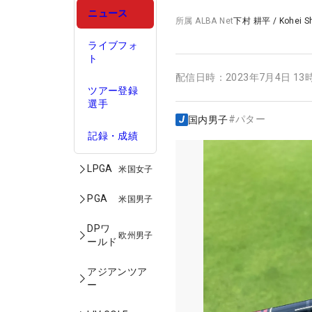
ニュース
所属
ALBA Net
下村 耕平
/
Kohei 
ライブフォ
ト
配信日時：
2023年7月4日 13
ツアー登録
選手
#
パター
国内男子
記録・成績
LPGA
米国女子
PGA
米国男子
DPワ
欧州男子
ールド
アジアンツア
ー