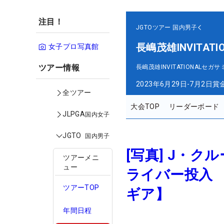
注目！
JGTOツアー
国内男子
長嶋茂雄INVITAT
女子プロ写真館
ツアー情報
長嶋茂雄INVITATIONAL
2023年6月29日-7月2日
賞
全ツアー
大会TOP
リーダーボード
JLPGA
国内女子
JGTO
国内男子
[写真] J・
ツアーメニ
ュー
ライバー投入
ツアーTOP
ギア】
年間日程