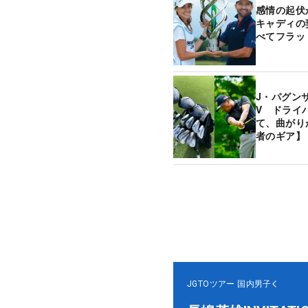
感情の起伏
キャディの
べてフラッ
J・パグン
V ドライ
て、曲がり
者のギア】
JGTOツアー
国内男子