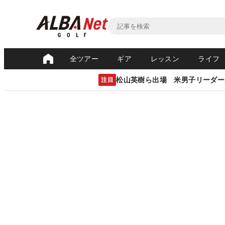
全ツアー
ギア
レッスン
ライフ
松山英樹ら出場 米男子リーダー
注目