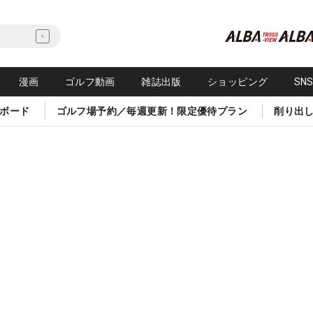
漫画
ゴルフ動画
雑誌出版
ショッピング
SN
ボード
ゴルフ場予約／毎週更新！限定優待プラン
削り出