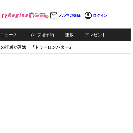
メルマガ登録
ログイン
Sニュース
ゴルフ場予約
連載
プレゼント
しの打感が秀逸 『トゥーロンパター』