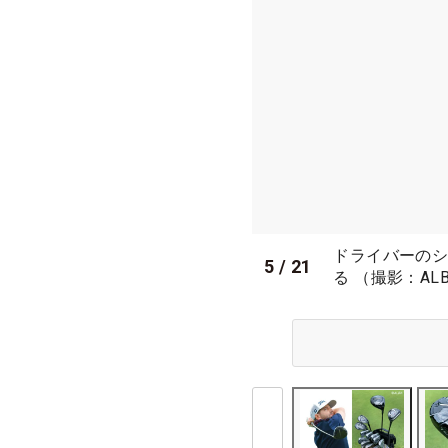
ドライバーのシャ
5
/
21
る （撮影：AL