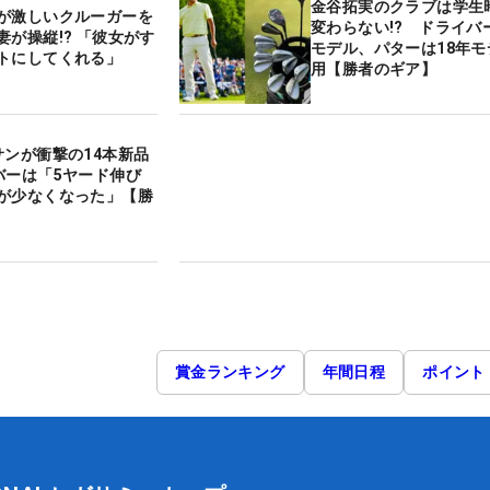
金谷拓実のクラブは学生
が激しいクルーガーを
変わらない!? ドライバ
妻が操縦!? 「彼女がす
モデル、パターは18年モ
トにしてくれる」
用【勝者のギア】
サンが衝撃の14本新品
バーは「5ヤード伸び
が少なくなった」【勝
賞金ランキング
年間日程
ポイント