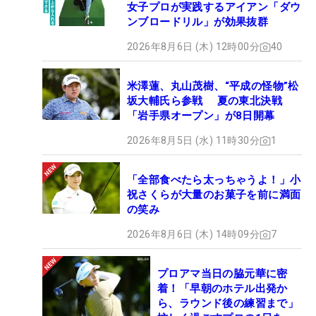
女子プロが実践するアイアン「ダウ
ンブロードリル」が効果抜群
2026年8月6日 (木) 12時00分
40
米澤蓮、丸山茂樹、“平成の怪物”松
坂大輔氏ら参戦 夏の東北決戦
「岩手県オープン」が8日開幕
2026年8月5日 (水) 11時30分
1
「全部食べたら太っちゃうよ！」小
祝さくらが大量のお菓子を前に満面
の笑み
2026年8月6日 (木) 14時09分
7
プロアマ当日の脇元華に密
着！「早朝のホテル出発か
ら、ラウンド後の練習まで」