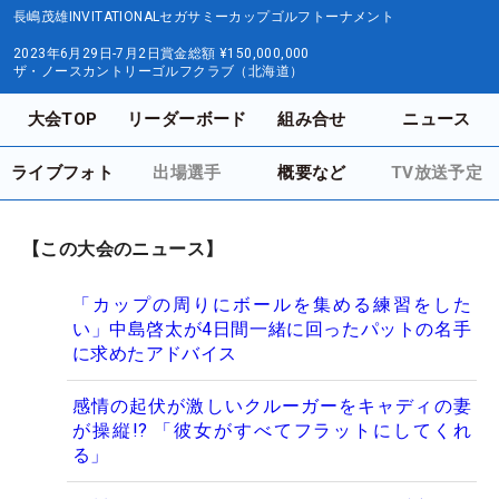
長嶋茂雄INVITATIONALセガサミーカップゴルフトーナメント
2023年6月29日-7月2日
賞金総額
¥150,000,000
ザ・ノースカントリーゴルフクラブ（北海道）
大会TOP
リーダーボード
組み合せ
ニュース
ライブフォト
出場選手
概要など
TV放送予定
【この大会のニュース】
「カップの周りにボールを集める練習をした
い」中島啓太が4日間一緒に回ったパットの名手
に求めたアドバイス
感情の起伏が激しいクルーガーをキャディの妻
が操縦!? 「彼女がすべてフラットにしてくれ
る」