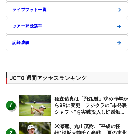
→
ライブフォト一覧
→
ツアー登録選手
→
記録成績
JGTO 週間アクセスランキング
稲森佑貴は「飛距離」求め昨年か
1
らSRに変更 フジクラの“未発表
シャフト”を実戦投入し好感触
「つかまえにいける」【男子ツア
ーのヒトネタ！】
米澤蓮、丸山茂樹、“平成の怪
2
物”松坂大輔氏ら参戦 夏の東北