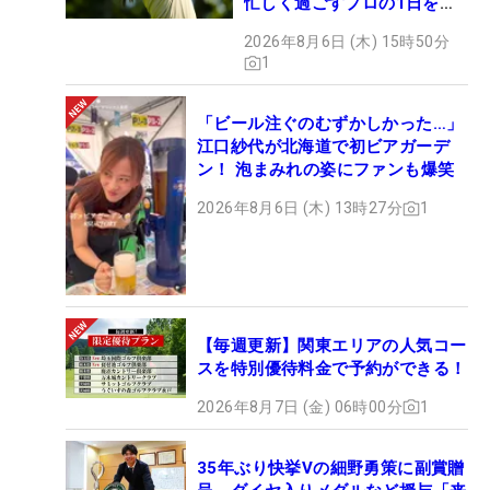
忙しく過ごすプロの1日を公
開
2026年8月6日 (木) 15時50分
1
「ビール注ぐのむずかしかった…」
江口紗代が北海道で初ビアガーデ
ン！ 泡まみれの姿にファンも爆笑
2026年8月6日 (木) 13時27分
1
【毎週更新】関東エリアの人気コー
スを特別優待料金で予約ができる！
2026年8月7日 (金) 06時00分
1
35年ぶり快挙Vの細野勇策に副賞贈