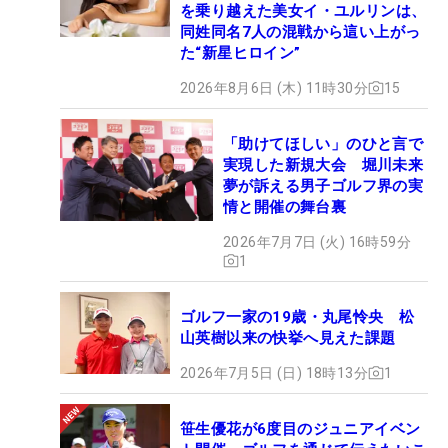
を乗り越えた美女イ・ユルリンは、
同姓同名7人の混戦から這い上がっ
た“新星ヒロイン”
2026年8月6日 (木) 11時30分
15
「助けてほしい」のひと言で
実現した新規大会 堀川未来
夢が訴える男子ゴルフ界の実
情と開催の舞台裏
2026年7月7日 (火) 16時59分
1
ゴルフ一家の19歳・丸尾怜央 松
山英樹以来の快挙へ見えた課題
2026年7月5日 (日) 18時13分
1
笹生優花が6度目のジュニアイベン