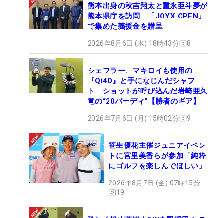
熊本出身の秋吉翔太と重永亜斗夢が
熊本県庁を訪問 「JOYX OPEN」
で集めた義援金を贈呈
2026年8月6日 (木) 18時43分
8
シェフラー、マキロイも使用の
『Qi4D』と手になじんだシャフ
ト ショットが呼び込んだ岩﨑亜久
竜の“20バーディ”【勝者のギア】
2026年7月6日 (月) 15時02分
9
笹生優花主催ジュニアイベン
トに宮里美香らが参加「純粋
にゴルフを楽しんでほしい」
2026年8月7日 (金) 07時15分
19