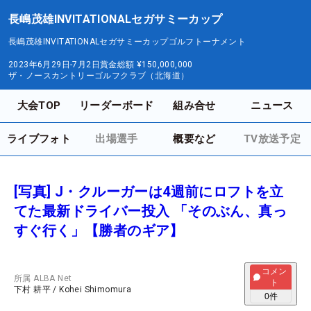
長嶋茂雄INVITATIONALセガサミーカップ
長嶋茂雄INVITATIONALセガサミーカップゴルフトーナメント
2023年6月29日-7月2日
賞金総額
¥150,000,000
ザ・ノースカントリーゴルフクラブ（北海道）
大会TOP
リーダーボード
組み合せ
ニュース
ライブフォト
出場選手
概要など
TV放送予定
[写真] J・クルーガーは4週前にロフトを立
てた最新ドライバー投入 「そのぶん、真っ
すぐ行く」【勝者のギア】
コメン
所属
ALBA Net
ト
下村 耕平
/
Kohei Shimomura
0
件