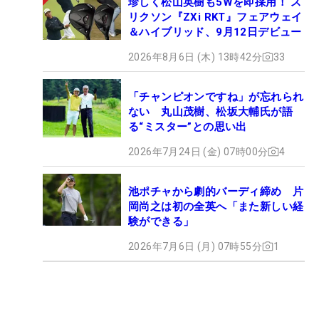
珍しく松山英樹も5Wを即採用！ ス
リクソン『ZXi RKT』フェアウェイ
＆ハイブリッド、9月12日デビュー
2026年8月6日 (木) 13時42分
33
「チャンピオンですね」が忘れられ
ない 丸山茂樹、松坂大輔氏が語
る“ミスター”との思い出
2026年7月24日 (金) 07時00分
4
池ポチャから劇的バーディ締め 片
岡尚之は初の全英へ「また新しい経
験ができる」
2026年7月6日 (月) 07時55分
1