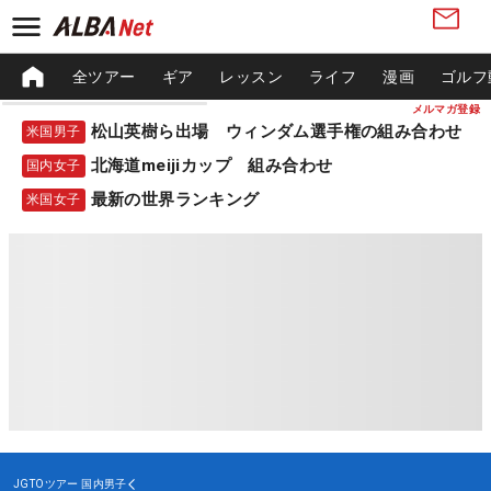
全ツアー
ギア
レッスン
ライフ
漫画
ゴルフ
メルマガ登録
松山英樹ら出場 ウィンダム選手権の組み合わせ
米国男子
北海道meijiカップ 組み合わせ
国内女子
最新の世界ランキング
米国女子
JGTOツアー
国内男子