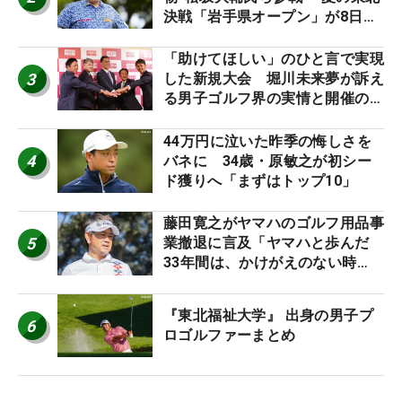
決戦「岩手県オープン」が8日開
幕
「助けてほしい」のひと言で実現
3
した新規大会 堀川未来夢が訴え
る男子ゴルフ界の実情と開催の舞
台裏
44万円に泣いた昨季の悔しさを
4
バネに 34歳・原敏之が初シー
ド獲りへ「まずはトップ10」
藤田寛之がヤマハのゴルフ用品事
5
業撤退に言及「ヤマハと歩んだ
33年間は、かけがえのない時
間」
『東北福祉大学』 出身の男子プ
6
ロゴルファーまとめ