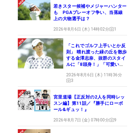
若きスター候補やメジャーハンター
も PGAプレーオフ争い、当落線
上の大物選手は？
2026年8月6日 (木) 14時02分
1
「これでゴルフ上手いとか反
則」 晴れ渡った緑の丘を散歩
する金澤志奈、抜群のスタイ
ルに「8頭身！」「可愛いに
も程がある」
2026年8月6日 (木) 11時36分
3
宮里道場【正反対の2人を同時レッ
スン編】第11話／『勝手にローボ
ール&ギュッ！』
2026年8月7日 (金) 07時00分
9