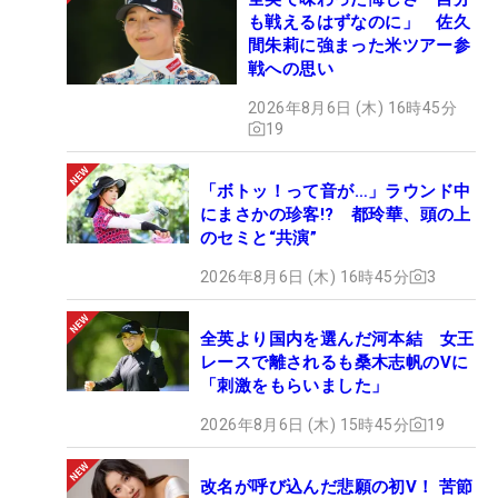
も戦えるはずなのに」 佐久
間朱莉に強まった米ツアー参
戦への思い
2026年8月6日 (木) 16時45分
19
「ボトッ！って音が…」ラウンド中
にまさかの珍客!? 都玲華、頭の上
のセミと“共演”
2026年8月6日 (木) 16時45分
3
全英より国内を選んだ河本結 女王
レースで離されるも桑木志帆のVに
「刺激をもらいました」
2026年8月6日 (木) 15時45分
19
改名が呼び込んだ悲願の初V！ 苦節