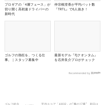
プロギアの「4層フェース」が
仲宗根澄香が平均パット数
切り開く高初速ドライバーの
『TRTL』で6人抜き！
新時代
ゴルフの熱狂を、つくる仕
最新モデル『FJクオンタム』
事。｜スタッフ募集中
を石井良介プロがチェック
Recommended by
ゴルフ総合
平均スコア「4.832」の“魔の17番” 初日は