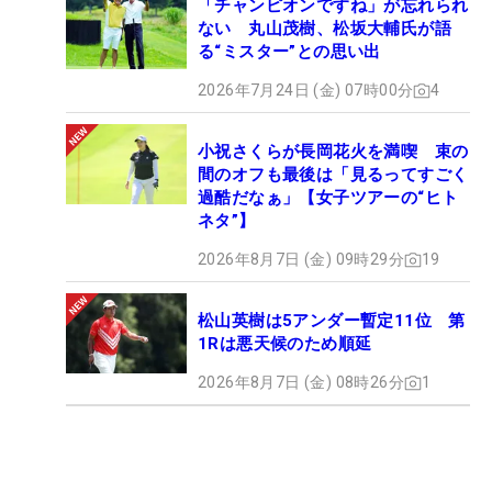
「チャンピオンですね」が忘れられ
ない 丸山茂樹、松坂大輔氏が語
る“ミスター”との思い出
2026年7月24日 (金) 07時00分
4
小祝さくらが長岡花火を満喫 束の
間のオフも最後は「見るってすごく
過酷だなぁ」【女子ツアーの“ヒト
ネタ”】
2026年8月7日 (金) 09時29分
19
松山英樹は5アンダー暫定11位 第
1Rは悪天候のため順延
2026年8月7日 (金) 08時26分
1