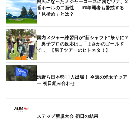
幅広になったメジャーコースに潜むワナ、2
番ホールの二面性… 昨年覇者も警戒する
「見極め」とは？
国内メジャー練習日が“新シャフト”祭りに？
男子プロの反応は…「まさかのゴールド
で…」【男子ツアーのヒトネタ！】
渋野ら日本勢11人出場！ 今週の米女子ツア
ー 初日組み合わせ
ステップ新規大会 初日の結果