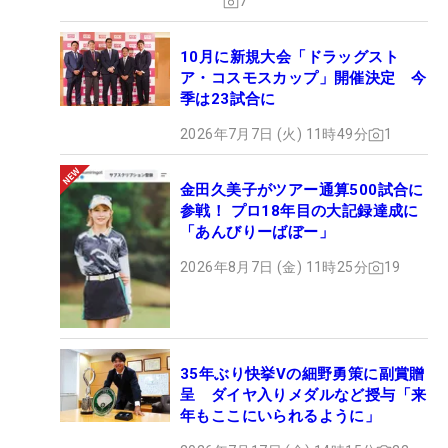
7
10月に新規大会「ドラッグスト
ア・コスモスカップ」開催決定 今
季は23試合に
2026年7月7日 (火) 11時49分
1
金田久美子がツアー通算500試合に
参戦！ プロ18年目の大記録達成に
「あんびりーばぼー」
2026年8月7日 (金) 11時25分
19
35年ぶり快挙Vの細野勇策に副賞贈
呈 ダイヤ入りメダルなど授与「来
年もここにいられるように」