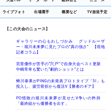
ライブフォト
出場選手
概要など
TV放送予定
【この大会のニュース】
ギャラリーの心もわしづかみ グッドルーザ
ー・堀川未来夢に見たプロの“真の強さ” 【現地
記者コラム】
宮里優作が苦手の“宍戸”で自身大会ベスト更新
中嶋常幸も驚いた“劇的ショット”とは
蝉川泰果がPINGの未発表プロトタイプ「3I」も
投入し、疲労骨折から復活V【勝者のギア】
PO惜敗の堀川未来夢が見せたV争いの矜持
「最終組から優勝者を出す」