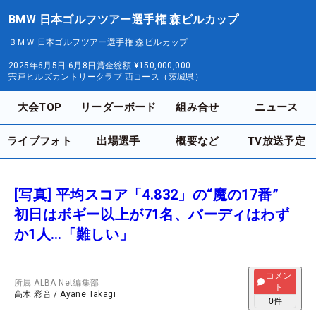
BMW 日本ゴルフツアー選手権 森ビルカップ
ＢＭＷ 日本ゴルフツアー選手権 森ビルカップ
2025年6月5日-6月8日
賞金総額
¥150,000,000
宍戸ヒルズカントリークラブ 西コース（茨城県）
大会TOP
リーダーボード
組み合せ
ニュース
ライブフォト
出場選手
概要など
TV放送予定
[写真] 平均スコア「4.832」の“魔の17番”
初日はボギー以上が71名、バーディはわず
か1人…「難しい」
コメン
所属
ALBA Net編集部
ト
高木 彩音
/
Ayane Takagi
0
件