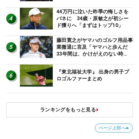
台裏
44万円に泣いた昨季の悔しさを
4
バネに 34歳・原敏之が初シー
ド獲りへ「まずはトップ10」
藤田寛之がヤマハのゴルフ用品事
5
業撤退に言及「ヤマハと歩んだ
33年間は、かけがえのない時
間」
『東北福祉大学』 出身の男子プ
6
ロゴルファーまとめ
ランキングをもっと見る
ページ上部へ