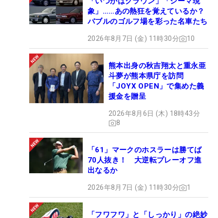
「いつかはクラウン」「シーマ現
象」……あの熱狂を覚えているか？
バブルのゴルフ場を彩った名車たち
2026年8月7日 (金) 11時30分
10
熊本出身の秋吉翔太と重永亜
斗夢が熊本県庁を訪問
「JOYX OPEN」で集めた義
援金を贈呈
2026年8月6日 (木) 18時43分
8
「61」マークのホスラーは勝てば
70人抜き！ 大逆転プレーオフ進
出なるか
2026年8月7日 (金) 11時30分
1
「フワフワ」と「しっかり」の絶妙