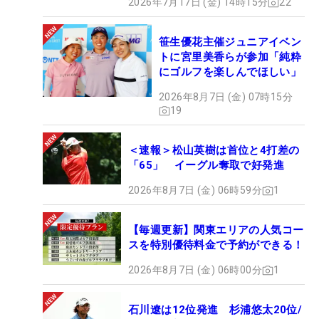
2026年7月17日 (金) 14時15分
22
笹生優花主催ジュニアイベン
トに宮里美香らが参加「純粋
にゴルフを楽しんでほしい」
2026年8月7日 (金) 07時15分
19
＜速報＞松山英樹は首位と4打差の
「65」 イーグル奪取で好発進
2026年8月7日 (金) 06時59分
1
【毎週更新】関東エリアの人気コー
スを特別優待料金で予約ができる！
2026年8月7日 (金) 06時00分
1
石川遼は12位発進 杉浦悠太20位/