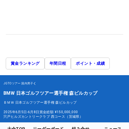
賞金ランキング
年間日程
ポイント・成績
JGTOツアー
国内男子
BMW 日本ゴルフツアー選手権 森ビルカップ
ＢＭＷ 日本ゴルフツアー選手権 森ビルカップ
2025年6月5日-6月8日
賞金総額
¥150,000,000
宍戸ヒルズカントリークラブ 西コース（茨城県）
大会TOP
リーダーボード
組み合せ
ニュース