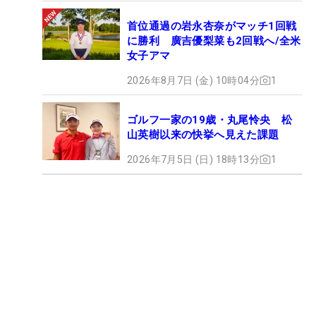
首位通過の岩永杏奈がマッチ1回戦
に勝利 廣吉優梨菜も2回戦へ/全米
女子アマ
2026年8月7日 (金) 10時04分
1
ゴルフ一家の19歳・丸尾怜央 松
山英樹以来の快挙へ見えた課題
2026年7月5日 (日) 18時13分
1