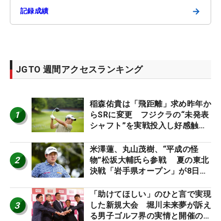
→
記録成績
JGTO 週間アクセスランキング
稲森佑貴は「飛距離」求め昨年か
1
らSRに変更 フジクラの“未発表
シャフト”を実戦投入し好感触
「つかまえにいける」【男子ツア
ーのヒトネタ！】
米澤蓮、丸山茂樹、“平成の怪
2
物”松坂大輔氏ら参戦 夏の東北
決戦「岩手県オープン」が8日開
幕
「助けてほしい」のひと言で実現
3
した新規大会 堀川未来夢が訴え
る男子ゴルフ界の実情と開催の舞