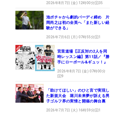
2026年8月7日 (金) 12時00分
35
池ポチャから劇的バーディ締め 片
岡尚之は初の全英へ「また新しい経
験ができる」
2026年7月6日 (月) 07時55分
1
宮里道場【正反対の2人を同
時レッスン編】第11話／『勝
手にローボール&ギュッ！』
2026年8月7日 (金) 07時00分
9
「助けてほしい」のひと言で実現し
た新規大会 堀川未来夢が訴える男
子ゴルフ界の実情と開催の舞台裏
2026年7月7日 (火) 16時59分
1