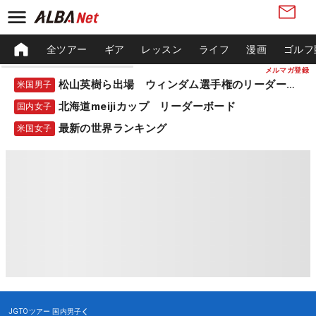
全ツアー
ギア
レッスン
ライフ
漫画
ゴルフ
メルマガ登録
松山英樹ら出場 ウィンダム選手権のリーダーボード
米国男子
北海道meijiカップ リーダーボード
国内女子
最新の世界ランキング
米国女子
JGTOツアー
国内男子