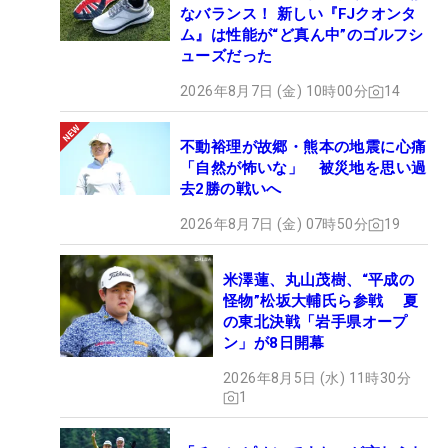
なバランス！ 新しい『FJクオンタ
ム』は性能が“ど真ん中”のゴルフシ
ューズだった
2026年8月7日 (金) 10時00分
14
不動裕理が故郷・熊本の地震に心痛
「自然が怖いな」 被災地を思い過
去2勝の戦いへ
2026年8月7日 (金) 07時50分
19
米澤蓮、丸山茂樹、“平成の
怪物”松坂大輔氏ら参戦 夏
の東北決戦「岩手県オープ
ン」が8日開幕
2026年8月5日 (水) 11時30分
1