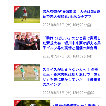
岩永杏奈が16強進出 大会は3日連
続で悪天候順延/全米女子アマ
2026年8月8日 (土) 10時20分
1
「助けてほしい」のひと言で実現し
た新規大会 堀川未来夢が訴える男
子ゴルフ界の実情と開催の舞台裏
2026年7月7日 (火) 16時59分
1
スライスが止まらない人へ！ 全英
女王・桑木志帆は切り返しで「左ヒ
ザ」を先に動かしていた #優勝者
のスイング
2026年8月8日 (土) 12時00分
32