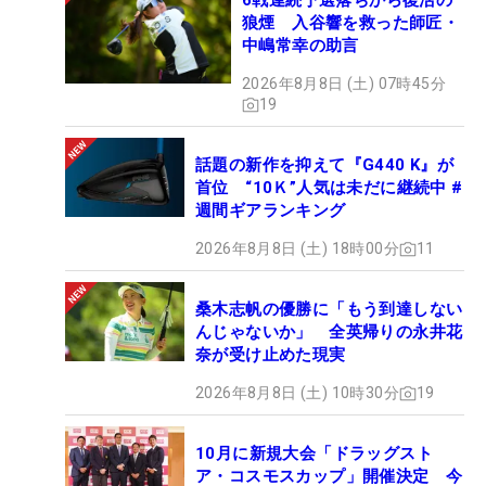
6戦連続予選落ちから復活の
狼煙 入谷響を救った師匠・
中嶋常幸の助言
2026年8月8日 (土) 07時45分
19
話題の新作を抑えて『G440 K』が
首位 “10Ｋ”人気は未だに継続中 #
週間ギアランキング
2026年8月8日 (土) 18時00分
11
桑木志帆の優勝に「もう到達しない
んじゃないか」 全英帰りの永井花
奈が受け止めた現実
2026年8月8日 (土) 10時30分
19
10月に新規大会「ドラッグスト
ア・コスモスカップ」開催決定 今