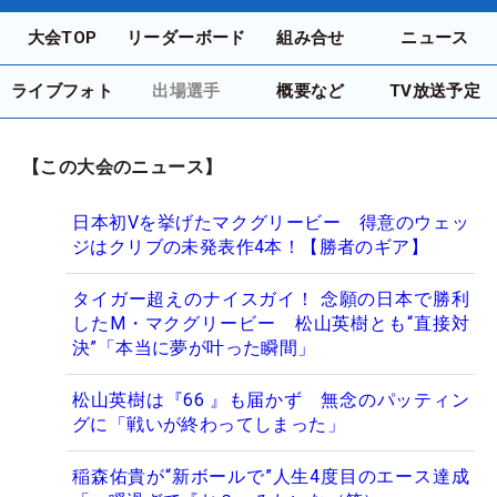
大会TOP
リーダーボード
組み合せ
ニュース
ライブフォト
出場選手
概要など
TV放送予定
【この大会のニュース】
日本初Vを挙げたマクグリービー 得意のウェッ
ジはクリブの未発表作4本！【勝者のギア】
タイガー超えのナイスガイ！ 念願の日本で勝利
したM・マクグリービー 松山英樹とも“直接対
決”「本当に夢が叶った瞬間」
松山英樹は『66 』も届かず 無念のパッティン
グに「戦いが終わってしまった」
稲森佑貴が“新ボールで”人生4度目のエース達成