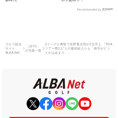
Recommended by
ゴルフ総合
2イーグル奪取で永野竜太郎が2位浮上 “PGA
「JGTO」
サイト
ツアー勢2人”との最終組入りも「相手がどう
の写真一覧
ALBA Net
とかはあまり…」