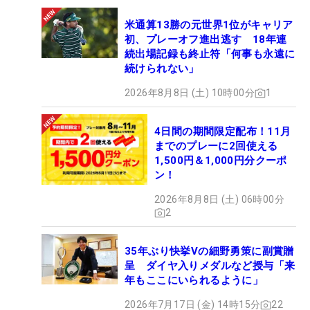
米通算13勝の元世界1位がキャリア
初、プレーオフ進出逃す 18年連
続出場記録も終止符「何事も永遠に
続けられない」
2026年8月8日 (土) 10時00分
1
4日間の期間限定配布！11月
までのプレーに2回使える
1,500円＆1,000円分クーポ
ン！
2026年8月8日 (土) 06時00分
2
35年ぶり快挙Vの細野勇策に副賞贈
呈 ダイヤ入りメダルなど授与「来
年もここにいられるように」
2026年7月17日 (金) 14時15分
22