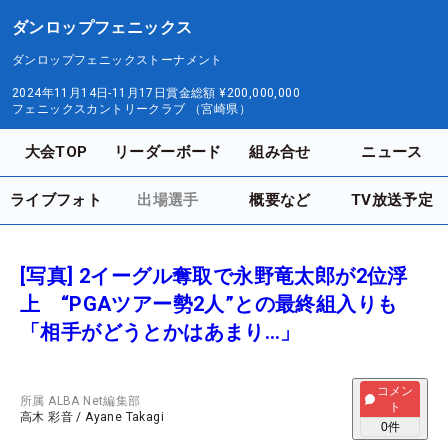
ダンロップフェニックス
ダンロップフェニックストーナメント
2024年11月14日-11月17日
賞金総額
¥200,000,000
フェニックスカントリークラブ （宮崎県）
大会TOP
リーダーボード
組み合せ
ニュース
ライブフォト
出場選手
概要など
TV放送予定
[写真] 2イーグル奪取で永野竜太郎が2位浮
上 “PGAツアー勢2人”との最終組入りも
「相手がどうとかはあまり…」
コメン
所属
ALBA Net編集部
ト
高木 彩音
/
Ayane Takagi
0
件