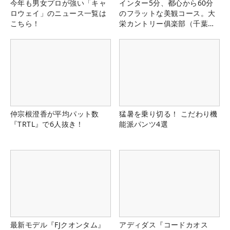
今年も男女プロが強い「キャ
インター5分、都心から60分
ロウェイ」のニュース一覧は
のフラットな美観コース。大
こちら！
栄カントリー俱楽部（千葉
県）
仲宗根澄香が平均パット数
猛暑を乗り切る！ こだわり機
『TRTL』で6人抜き！
能派パンツ4選
最新モデル『FJクオンタム』
アディダス『コードカオス