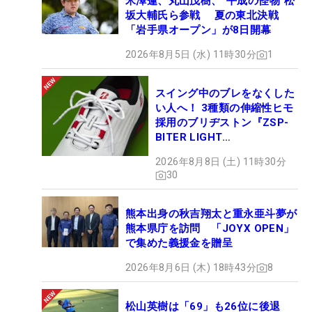
米澤蓮、丸山茂樹、“平成の怪物”松
坂大輔氏ら参戦 夏の東北決戦
「岩手県オープン」が8日開幕
2026年8月5日 (水) 11時30分
1
スイング中のブレをなくした
い人へ！ 3種類の伸縮性ヒモ
採用のブリヂストン『ZSP-
BITER LIGHT
MAGICLACE』、8月8日デビ
2026年8月8日 (土) 11時30分
ュー
30
熊本出身の秋吉翔太と重永亜斗夢が
熊本県庁を訪問 「JOYX OPEN」
で集めた義援金を贈呈
2026年8月6日 (木) 18時43分
8
松山英樹は「69」も26位に後退