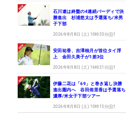
石川遼は終盤の4連続バーディで決
勝進出 杉浦悠太は予選落ち/米男
子下部
2026年8月8日 (土) 10時33分
1
安田祐香、吉澤柚月が首位タイ浮
上 金田久美子が1差3位
2026年8月8日 (土) 16時21分
1
伊藤二花は「69」と巻き返し決勝
進出圏内へ 谷田侑里香は予選落ち
濃厚/米女子下部ツアー
2026年8月8日 (土) 10時15分
1