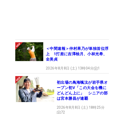
＜中間速報＞仲村果乃が単独首位浮
上 1打差に吉澤柚月、小林光希、
全美貞
2026年8月8日 (土) 13時04分
1
初出場の鳥海颯汰が岩手県オ
ープン初V「この大会を機に
どんどん上に」 シニアの部
は宮本勝昌が連覇
2026年8月8日 (土) 18時25分
72