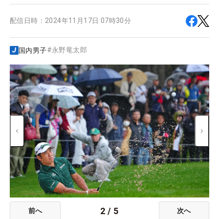
配信日時：
2024年11月17日 07時30分
#
永野竜太郎
国内男子
2
/
5
前へ
次へ