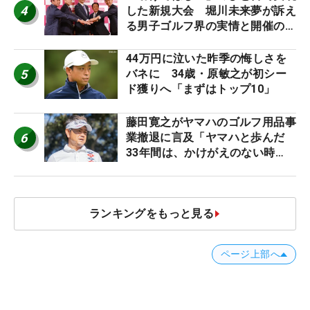
4
した新規大会 堀川未来夢が訴え
る男子ゴルフ界の実情と開催の舞
台裏
44万円に泣いた昨季の悔しさを
5
バネに 34歳・原敏之が初シー
ド獲りへ「まずはトップ10」
藤田寛之がヤマハのゴルフ用品事
6
業撤退に言及「ヤマハと歩んだ
33年間は、かけがえのない時
間」
ランキングをもっと見る
ページ上部へ