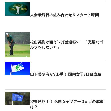
大会最終日の組み合わせ＆スタート時間
松山英樹が狙う“7打差逆転V” 「完璧なゴ
ルフをしないと」
山下美夢有がV王手！ 国内女子3日目成績
渋野急浮上！ 米国女子ツアー 3日目の成績
は？