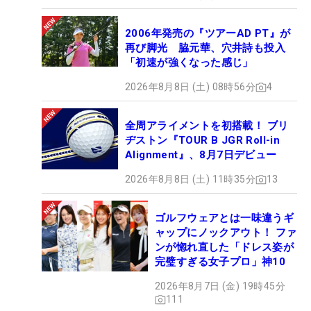
2006年発売の『ツアーAD PT』が
再び脚光 脇元華、穴井詩も投入
「初速が強くなった感じ」
2026年8月8日 (土) 08時56分
4
全周アライメントを初搭載！ ブリ
ヂストン『TOUR B JGR Roll-in
Alignment』、8月7日デビュー
2026年8月8日 (土) 11時35分
13
ゴルフウェアとは一味違うギ
ャップにノックアウト！ ファ
ンが惚れ直した「ドレス姿が
完璧すぎる女子プロ」神10
2026年8月7日 (金) 19時45分
111