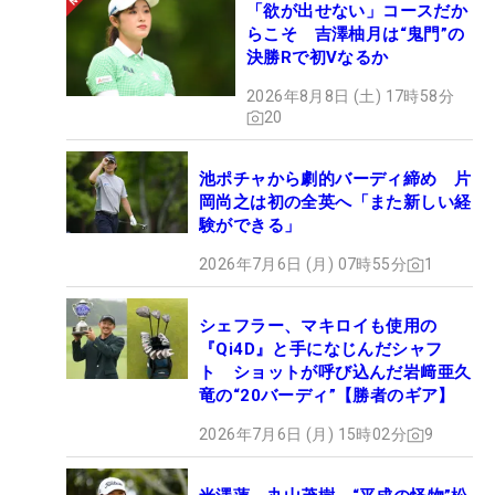
「欲が出せない」コースだか
らこそ 吉澤柚月は“鬼門”の
決勝Rで初Vなるか
2026年8月8日 (土) 17時58分
20
池ポチャから劇的バーディ締め 片
岡尚之は初の全英へ「また新しい経
験ができる」
2026年7月6日 (月) 07時55分
1
シェフラー、マキロイも使用の
『Qi4D』と手になじんだシャフ
ト ショットが呼び込んだ岩﨑亜久
竜の“20バーディ”【勝者のギア】
2026年7月6日 (月) 15時02分
9