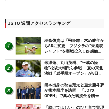
JGTO 週間アクセスランキング
稲森佑貴は「飛距離」求め昨年か
1
らSRに変更 フジクラの“未発表
シャフト”を実戦投入し好感触
「つかまえにいける」【男子ツア
ーのヒトネタ！】
米澤蓮、丸山茂樹、“平成の怪
2
物”松坂大輔氏ら参戦 夏の東北
決戦「岩手県オープン」が8日開
幕
熊本出身の秋吉翔太と重永亜斗夢
3
が熊本県庁を訪問 「JOYX
OPEN」で集めた義援金を贈呈
「助けてほしい」のひと言で実現