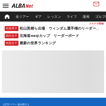
全ツアー
ギア
レッスン
ライフ
漫画
ゴルフ
メルマガ登録
松山英樹ら出場 ウィンダム選手権のリーダーボード
米国男子
北海道meijiカップ リーダーボード
国内女子
最新の世界ランキング
米国女子
JGTOツアー
国内男子