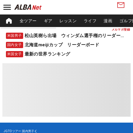
全ツアー
ギア
レッスン
ライフ
漫画
ゴルフ
メルマガ登録
松山英樹ら出場 ウィンダム選手権のリーダーボード
米国男子
北海道meijiカップ リーダーボード
国内女子
最新の世界ランキング
米国女子
JGTOツアー
国内男子