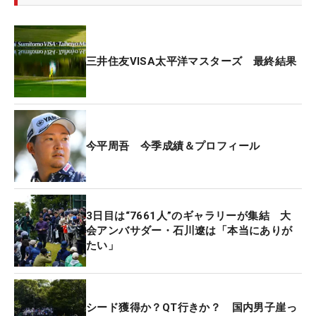
三井住友VISA太平洋マスターズ 最終結果
今平周吾 今季成績＆プロフィール
3日目は“7661人”のギャラリーが集結 大
会アンバサダー・石川遼は「本当にありが
たい」
シード獲得か？QT行きか？ 国内男子崖っ