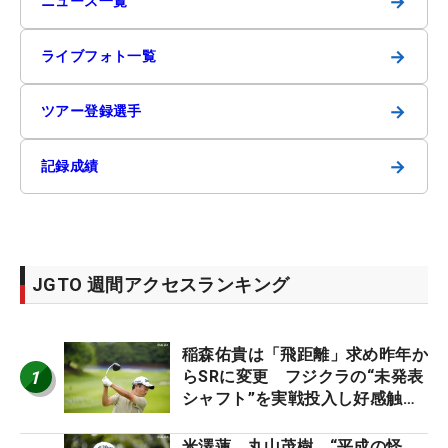
→
ニュース一覧
→
ライブフォト一覧
→
ツアー登録選手
→
記録成績
JGTO 週間アクセスランキング
稲森佑貴は「飛距離」求め昨年か
1
らSRに変更 フジクラの“未発表
シャフト”を実戦投入し好感触
「つかまえにいける」【男子ツア
ーのヒトネタ！】
米澤蓮、丸山茂樹、“平成の怪