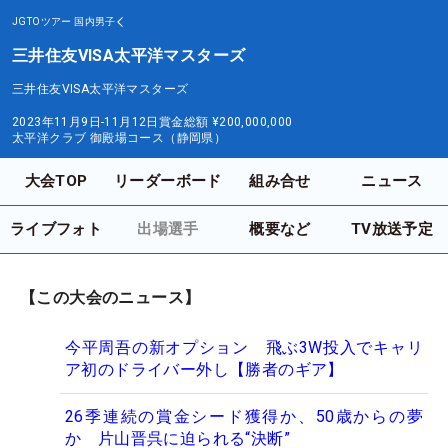
JGTOツアー
国内男子
三井住友VISA太平洋マスターズ
三井住友VISA太平洋マスターズ
2023年11月9日-11月12日
賞金総額
¥200,000,000
太平洋クラブ 御殿場コース（静岡県）
大会TOP
リーダーボード
組み合せ
ニュース
ライブフォト
出場選手
概要など
TV放送予定
【この大会のニュース】
今平周吾の新オプション 飛ぶ3W投入でキャリ
ア初のドライバー外し【勝者のギア】
26季連続の賞金シード獲得か、50歳からの夢
か 片山晋呉に迫られる“決断”