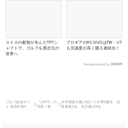
スイスの叡智が生んだTPTシ
プロギアのRS DUOはFW・UT
ャフトで、ゴルフを異次元の
も完成度が高く購入者続出！
世界へ
Recommended by
ゴルフ総合サイ
「JGTO」の
今平周吾が逃げ切りで今季2勝目 吉
ト ALBA Net
写真一覧
田泰基2位、石川遼は9位