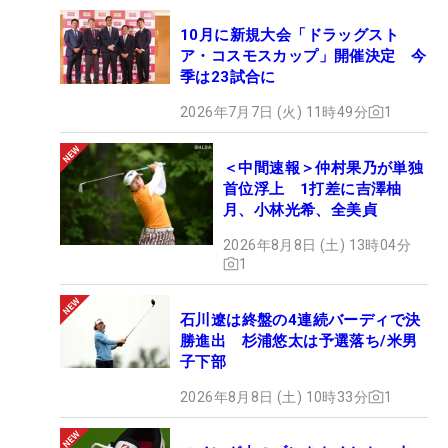
10月に新規大会「ドラッグスト
ア・コスモスカップ」開催決定 今
季は23試合に
2026年7月7日 (火) 11時49分
1
＜中間速報＞仲村果乃が単独
首位浮上 1打差に吉澤柚
月、小林光希、全美貞
2026年8月8日 (土) 13時04分
1
石川遼は終盤の4連続バーディで決
勝進出 杉浦悠太は予選落ち/米男
子下部
2026年8月8日 (土) 10時33分
1