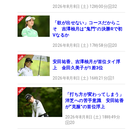
2026年8月8日 (土) 12時00分
32
「欲が出せない」コースだからこ
そ 吉澤柚月は“鬼門”の決勝Rで初
Vなるか
2026年8月8日 (土) 17時58分
20
安田祐香、吉澤柚月が首位タイ浮
上 金田久美子が1差3位
2026年8月8日 (土) 16時21分
1
「打ち方が変わってしまう」
洋芝への苦手意識 安田祐香
が“克服”の首位浮上
2026年8月8日 (土) 18時49分
20