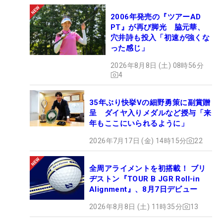
2006年発売の『ツアーAD
PT』が再び脚光 脇元華、
穴井詩も投入「初速が強くな
った感じ」
2026年8月8日 (土) 08時56分
4
35年ぶり快挙Vの細野勇策に副賞贈
呈 ダイヤ入りメダルなど授与「来
年もここにいられるように」
2026年7月17日 (金) 14時15分
22
全周アライメントを初搭載！ ブリ
ヂストン『TOUR B JGR Roll-in
Alignment』、8月7日デビュー
2026年8月8日 (土) 11時35分
13