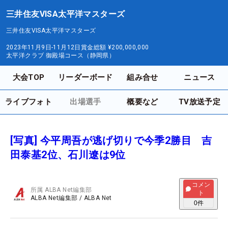
三井住友VISA太平洋マスターズ
三井住友VISA太平洋マスターズ
2023年11月9日-11月12日
賞金総額
¥200,000,000
太平洋クラブ 御殿場コース（静岡県）
大会TOP
リーダーボード
組み合せ
ニュース
ライブフォト
出場選手
概要など
TV放送予定
[写真] 今平周吾が逃げ切りで今季2勝目 吉
田泰基2位、石川遼は9位
コメン
所属
ALBA Net編集部
ト
ALBA Net編集部
/
ALBA Net
0
件