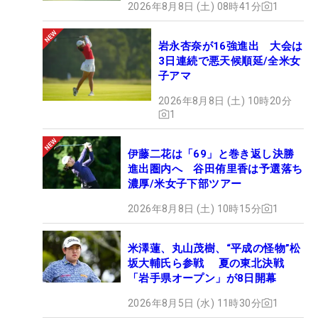
2026年8月8日 (土) 08時41分
1
岩永杏奈が16強進出 大会は
3日連続で悪天候順延/全米女
子アマ
2026年8月8日 (土) 10時20分
1
伊藤二花は「69」と巻き返し決勝
進出圏内へ 谷田侑里香は予選落ち
濃厚/米女子下部ツアー
2026年8月8日 (土) 10時15分
1
米澤蓮、丸山茂樹、“平成の怪物”松
坂大輔氏ら参戦 夏の東北決戦
「岩手県オープン」が8日開幕
2026年8月5日 (水) 11時30分
1