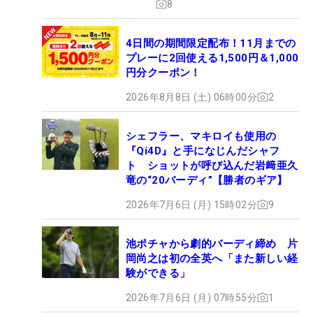
8
4日間の期間限定配布！11月までの
プレーに2回使える1,500円＆1,000
円分クーポン！
2026年8月8日 (土) 06時00分
2
シェフラー、マキロイも使用の
『Qi4D』と手になじんだシャフ
ト ショットが呼び込んだ岩﨑亜久
竜の“20バーディ”【勝者のギア】
2026年7月6日 (月) 15時02分
9
池ポチャから劇的バーディ締め 片
岡尚之は初の全英へ「また新しい経
験ができる」
2026年7月6日 (月) 07時55分
1