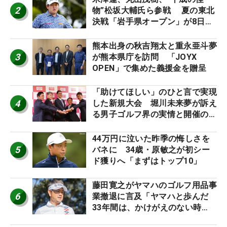
2
物”松坂大輔氏ら参戦 夏の東北
決戦「岩手県オープン」が8日開
幕
熊本出身の秋吉翔太と重永亜斗夢
3
が熊本県庁を訪問 「JOYX
OPEN」で集めた義援金を贈呈
「助けてほしい」のひと言で実現
4
した新規大会 堀川未来夢が訴え
る男子ゴルフ界の実情と開催の舞
台裏
44万円に泣いた昨季の悔しさを
5
バネに 34歳・原敏之が初シー
ド獲りへ「まずはトップ10」
藤田寛之がヤマハのゴルフ用品事
6
業撤退に言及「ヤマハと歩んだ
33年間は、かけがえのない時
間」