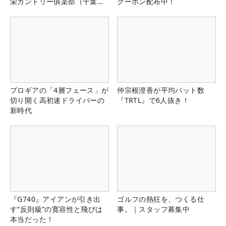
栄カントリー俱楽部（千葉
クーポン配布中！
県）
プロギアの「4層フェース」が
仲宗根澄香が平均パット数
切り開く高初速ドライバーの
『TRTL』で6人抜き！
新時代
『G740』アイアンが引き出
ゴルフの熱狂を、つくる仕
す“反則級”の寛容性と飛びは
事。｜スタッフ募集中
本当だった！