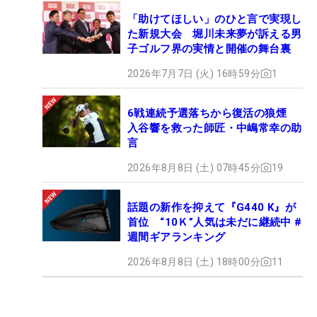
「助けてほしい」のひと言で実現し
た新規大会 堀川未来夢が訴える男
子ゴルフ界の実情と開催の舞台裏
2026年7月7日 (火) 16時59分
1
6戦連続予選落ちから復活の狼煙
入谷響を救った師匠・中嶋常幸の助
言
2026年8月8日 (土) 07時45分
19
話題の新作を抑えて『G440 K』が
首位 “10Ｋ”人気は未だに継続中 #
週間ギアランキング
2026年8月8日 (土) 18時00分
11