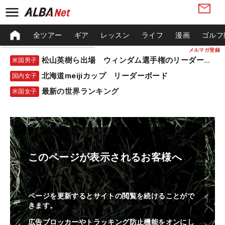
全ツアー
ギア
レッスン
ライフ
漫画
ゴルフ
メルマガ登録
松山英樹ら出場 ウィンダム選手権のリーダーボード
米国男子
北海道meijiカップ リーダーボード
国内女子
最新の世界ランキング
米国女子
このページが表示されるお客様へ
ページを更新するとサイトの閲覧を続けることがで
きます。
広告ブロッカーやトラッキング防止機能をオンにし