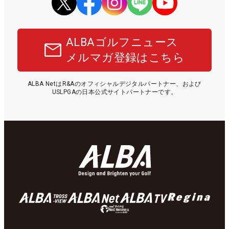
ALBAゴルフニュース
メルマガ登録はこちら
ALBA NetはR&Aのオフィシャルデジタルパートナー、および
USLPGAの日本公式サイトパートナーです。