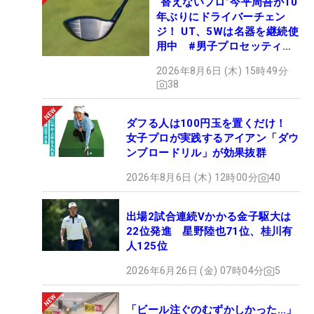
“替えないプロ”今平周吾が10
年ぶりにドライバーチェン
ジ！ UT、5Wは名器を継続使
用中 #男子プロセッティン
グ
2026年8月6日 (木) 15時49分
38
ダフる人は100円玉を置くだけ！
女子プロが実践するアイアン「ダウ
ンブロードリル」が効果抜群
2026年8月6日 (木) 12時00分
40
出場2試合連続Vかかる金子駆大は
22位発進 星野陸也71位、桂川有
人125位
2026年6月26日 (金) 07時04分
5
「ビール注ぐのむずかしかった…」