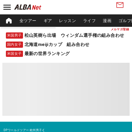
全ツアー
ギア
レッスン
ライフ
漫画
ゴルフ
メルマガ登録
松山英樹ら出場 ウィンダム選手権の組み合わせ
米国男子
北海道meijiカップ 組み合わせ
国内女子
最新の世界ランキング
米国女子
DPワールドツアー
欧州男子