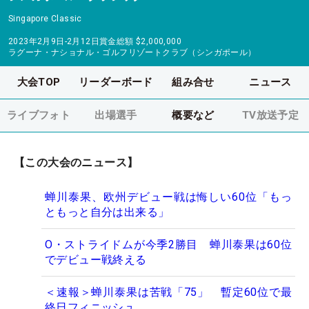
Singapore Classic
2023年2月9日-2月12日
賞金総額
$2,000,000
ラグーナ・ナショナル・ゴルフリゾートクラブ（シンガポール）
大会TOP
リーダーボード
組み合せ
ニュース
ライブフォト
出場選手
概要など
TV放送予定
【この大会のニュース】
蝉川泰果、欧州デビュー戦は悔しい60位「もっ
ともっと自分は出来る」
O・ストライドムが今季2勝目 蝉川泰果は60位
でデビュー戦終える
＜速報＞蝉川泰果は苦戦「75」 暫定60位で最
終日フィニッシュ