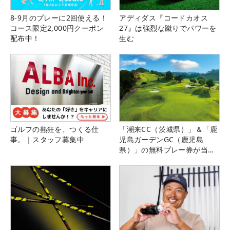
8-9月のプレーに2回使える！
アディダス『コードカオス
コース限定2,000円クーポン
27』は強烈な蹴りでパワーを
配布中！
生む
ゴルフの熱狂を、つくる仕
「潮来CC（茨城県）」＆「鹿
事。｜スタッフ募集中
児島ガーデンGC（鹿児島
県）」の無料プレー券が当た
る！！