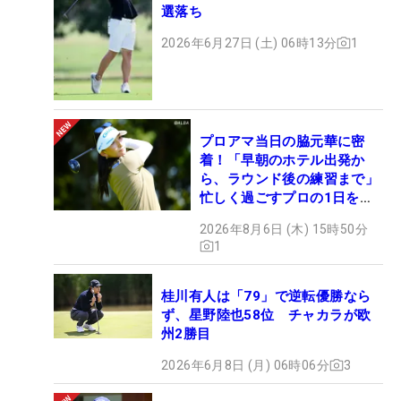
選落ち
2026年6月27日 (土) 06時13分
1
プロアマ当日の脇元華に密
着！「早朝のホテル出発か
ら、ラウンド後の練習まで」
忙しく過ごすプロの1日を公
開
2026年8月6日 (木) 15時50分
1
桂川有人は「79」で逆転優勝なら
ず、星野陸也58位 チャカラが欧
州2勝目
2026年6月8日 (月) 06時06分
3