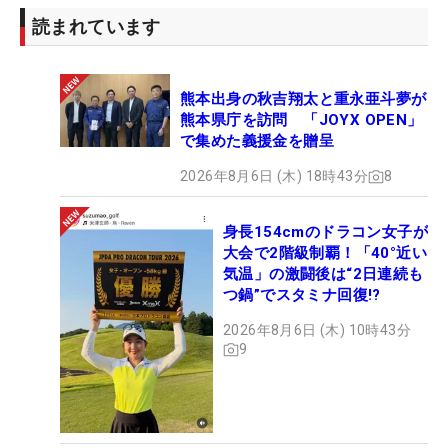
読まれています
熊本出身の秋吉翔太と重永亜斗夢が
熊本県庁を訪問 「JOYX OPEN」
で集めた義援金を贈呈
2026年8月6日 (木) 18時43分
8
身長154cmのドラコン女子が
大会で2階級制覇！「40°近い
気温」の激闘後は“2日連続も
つ鍋”でスタミナ回復!?
2026年8月6日 (木) 10時43分
9