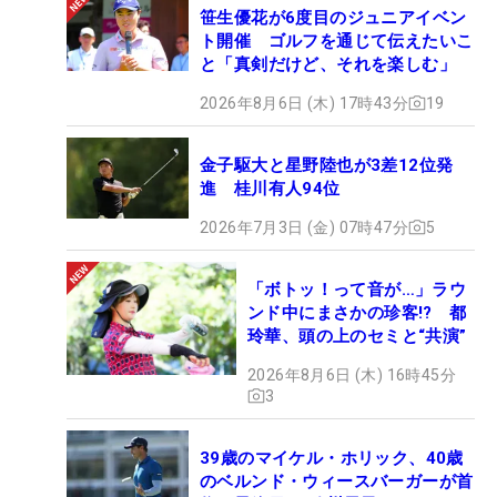
笹生優花が6度目のジュニアイベン
ト開催 ゴルフを通じて伝えたいこ
と「真剣だけど、それを楽しむ」
2026年8月6日 (木) 17時43分
19
金子駆大と星野陸也が3差12位発
進 桂川有人94位
2026年7月3日 (金) 07時47分
5
「ボトッ！って音が…」ラウ
ンド中にまさかの珍客!? 都
玲華、頭の上のセミと“共演”
2026年8月6日 (木) 16時45分
3
39歳のマイケル・ホリック、40歳
のベルンド・ウィースバーガーが首