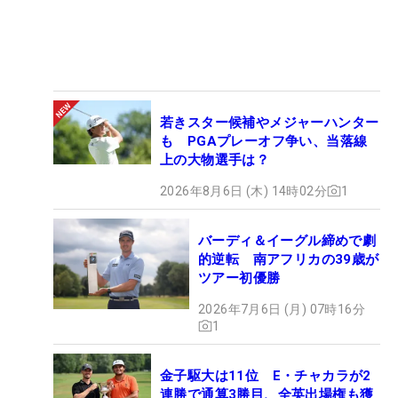
若きスター候補やメジャーハンター
も PGAプレーオフ争い、当落線
上の大物選手は？
2026年8月6日 (木) 14時02分
1
バーディ＆イーグル締めで劇
的逆転 南アフリカの39歳が
ツアー初優勝
2026年7月6日 (月) 07時16分
1
金子駆大は11位 E・チャカラが2
連勝で通算3勝目、全英出場権も獲