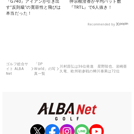
『G740』アイアンが引き出
仲宗根澄香が平均パット数
す“反則級”の寛容性と飛びは
『TRTL』で6人抜き！
本当だった！
Recommended by
ゴルフ総合サ
「DP
川村昌弘は36位発進 星野陸也、岩崎亜
イト ALBA
World」の写
久竜、欧州初参戦の蝉川泰果は72位
Net
真一覧