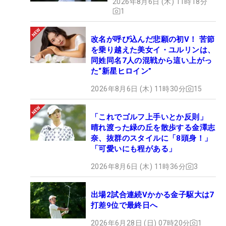
2026年8月6日 (木) 11時18分
1
改名が呼び込んだ悲願の初V！ 苦節
を乗り越えた美女イ・ユルリンは、
同姓同名7人の混戦から這い上がっ
た“新星ヒロイン”
2026年8月6日 (木) 11時30分
15
「これでゴルフ上手いとか反則」
晴れ渡った緑の丘を散歩する金澤志
奈、抜群のスタイルに「8頭身！」
「可愛いにも程がある」
2026年8月6日 (木) 11時36分
3
出場2試合連続Vかかる金子駆大は7
打差9位で最終日へ
2026年6月28日 (日) 07時20分
1