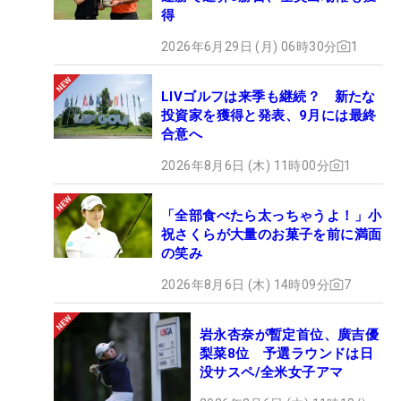
得
2026年6月29日 (月) 06時30分
1
LIVゴルフは来季も継続？ 新たな
投資家を獲得と発表、9月には最終
合意へ
2026年8月6日 (木) 11時00分
1
「全部食べたら太っちゃうよ！」小
祝さくらが大量のお菓子を前に満面
の笑み
2026年8月6日 (木) 14時09分
7
岩永杏奈が暫定首位、廣吉優
梨菜8位 予選ラウンドは日
没サスペ/全米女子アマ