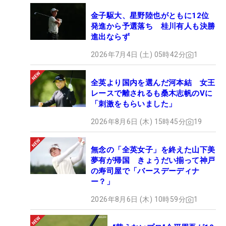
金子駆大、星野陸也がともに12位
発進から予選落ち 桂川有人も決勝
進出ならず
2026年7月4日 (土) 05時42分
1
全英より国内を選んだ河本結 女王
レースで離されるも桑木志帆のVに
「刺激をもらいました」
2026年8月6日 (木) 15時45分
19
無念の「全英女子」を終えた山下美
夢有が帰国 きょうだい揃って神戸
の寿司屋で「バースデーディナ
ー？」
2026年8月6日 (木) 10時59分
1