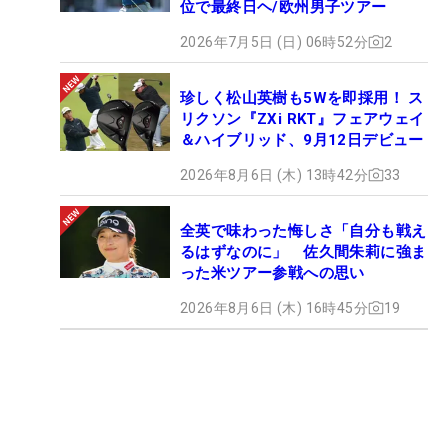
位で最終日ヘ/欧州男子ツアー
2026年7月5日 (日) 06時52分
2
珍しく松山英樹も5Wを即採用！ ス
リクソン『ZXi RKT』フェアウェイ
＆ハイブリッド、9月12日デビュー
2026年8月6日 (木) 13時42分
33
全英で味わった悔しさ「自分も戦え
るはずなのに」 佐久間朱莉に強ま
った米ツアー参戦への思い
2026年8月6日 (木) 16時45分
19