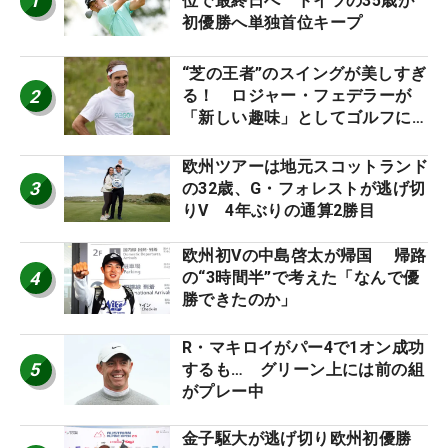
1
位で最終日へ ドイツの35歳が
初優勝へ単独首位キープ
“芝の王者”のスイングが美しすぎ
2
る！ ロジャー・フェデラーが
「新しい趣味」としてゴルフに挑
戦中！
欧州ツアーは地元スコットランド
3
の32歳、G・フォレストが逃げ切
りV 4年ぶりの通算2勝目
欧州初Vの中島啓太が帰国 帰路
4
の“3時間半”で考えた「なんで優
勝できたのか」
R・マキロイがパー4で1オン成功
5
するも… グリーン上には前の組
がプレー中
金子駆大が逃げ切り欧州初優勝