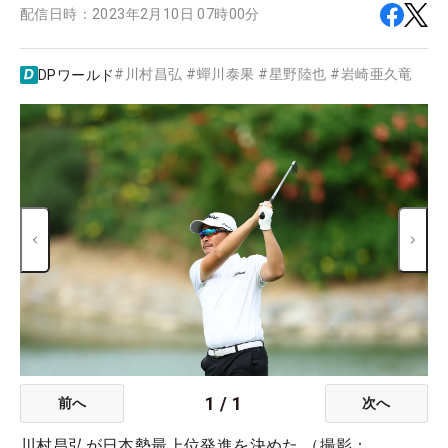
配信日時：
2023年2月10日 07時00分
#
川村昌弘
#
蟬川泰果
#
星野陸也
#
岩崎亜久竜
DPワールド
1
/
1
前へ
次へ
川村昌弘が日本勢最上位発進を決めた （撮影：