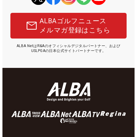
ALBAゴルフニュース
メルマガ登録はこちら
ALBA NetはR&Aのオフィシャルデジタルパートナー、および
USLPGAの日本公式サイトパートナーです。