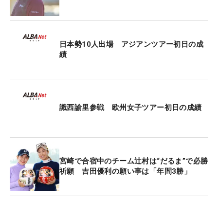
日本勢10人出場 アジアンツアー初日の成
績
識西諭里参戦 欧州女子ツアー初日の成績
宮崎で合宿中のチーム辻村は“だるま”で必勝
祈願 吉田優利の願い事は「年間3勝」