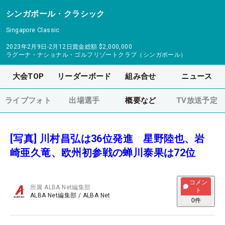
シンガポール・クラシック
Singapore Classic
2023年2月9日-2月12日
賞金総額
$2,000,000
ラグーナ・ナショナル・ゴルフリゾートクラブ（シンガポール）
大会TOP
リーダーボード
組み合せ
ニュース
ライブフォト
出場選手
概要など
TV放送予定
[写真] 川村昌弘は36位発進 星野陸也、岩
崎亜久竜、欧州初参戦の蝉川泰果は72位
コメン
所属
ALBA Net編集部
ト
ALBA Net編集部
/
ALBA Net
0
件