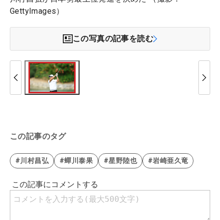
GettyImages）
この写真の記事を読む
この記事のタグ
#川村昌弘
#蟬川泰果
#星野陸也
#岩崎亜久竜