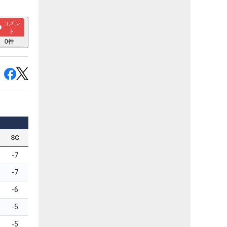
コメン
ト
0
件
SC
-7
-7
-6
-5
-5