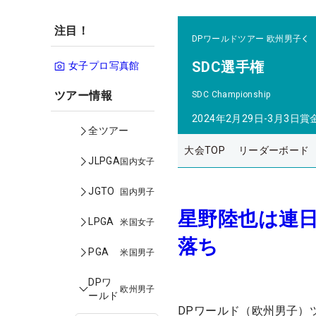
注目！
DPワールドツアー
欧州男子
SDC選手権
女子プロ写真館
ツアー情報
SDC Championship
2024年2月29日-3月3日
賞
全ツアー
大会TOP
リーダーボード
JLPGA
国内女子
JGTO
国内男子
星野陸也は連日
LPGA
米国女子
落ち
PGA
米国男子
DPワ
欧州男子
ールド
DPワールド（欧州男子）