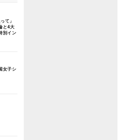
負って」
輪と4大
特別イン
国女子シ