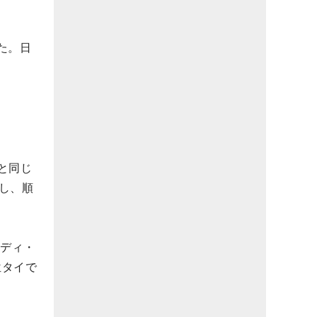
た。日
と同じ
し、順
ーディ・
位タイで