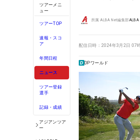
ツアーメニ
ュー
所属
ALBA Net編集部
ALBA
ツアーTOP
速報・スコ
ア
配信日時：
2024年3月2日 07
年間日程
DPワールド
ニュース
ツアー登録
選手
記録・成績
アジアンツア
ー