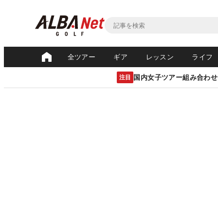
全ツアー
ギア
レッスン
ライフ
国内女子ツアー組み合わせ
注目