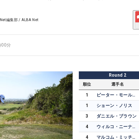
 Net編集部
/
ALBA Net
時00分
Round
2
順位
選手名
1
ピーター・モールマン
1
ショーン・ノリス
3
ダニエル・ブラウン
4
ウィルコ・ニーナバー
4
マルコム・ミッチェル