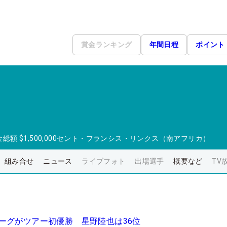
賞金ランキング
年間日程
ポイント
金総額
$1,500,000
セント・フランシス・リンクス（南アフリカ）
組み合せ
ニュース
ライブフォト
出場選手
概要など
TV
ーグがツアー初優勝 星野陸也は36位