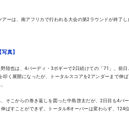
ツアーは、南アフリカで行われる大会の第2ラウンドが終了し
。
【写真】
星野陸也は、4バーディ・3ボギーで2日続けての「71」。前日
を叩く展開になったが、トータルスコアを2アンダーまで伸ば
た。
み、そこからの巻き返しを図った中島啓太だが、2日目も4バ
と伸ばすことができず。トータル8オーバーは変わらず、124