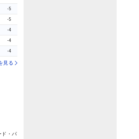
-5
-5
-4
-4
-4
を見る
ード・パ