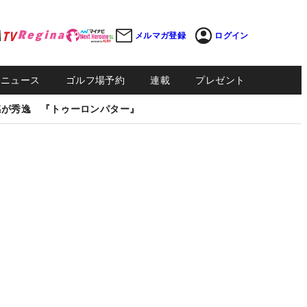
メルマガ登録
ログイン
Sニュース
ゴルフ場予約
連載
プレゼント
感が秀逸 『トゥーロンパター』