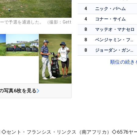
4
ニック・バヘム
4
コナー・サイム
で予選を通過した。 （撮影：Gett
8
マッテオ・マナセロ
8
ベンジャミン・フォレットスミス
8
ジョーダン・ガンバーグ
順位の続き
の写真
6
枚を見る
1日◇セント・フランシス・リンクス（南アフリカ）◇6576ヤ