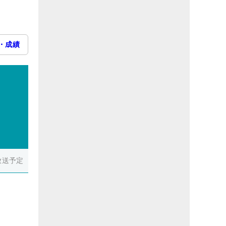
・成績
放送予定