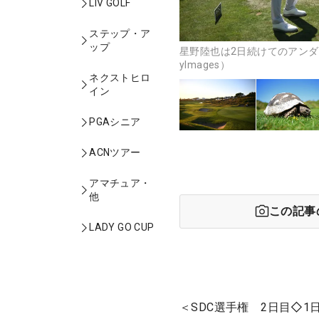
LIV GOLF
ステップ・ア
ップ
星野陸也は2日続けてのアンダー
yImages）
ネクストヒロ
イン
PGAシニア
ACNツアー
アマチュア・
他
この記事
LADY GO CUP
＜SDC選手権 2日目◇