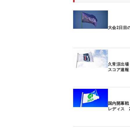
大会2日目
久常涼出場
スコア速報
国内開幕戦
レディス 