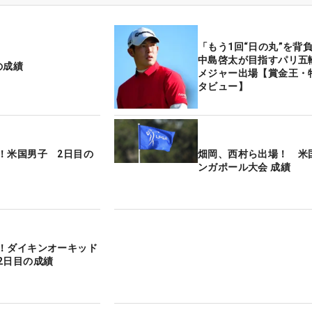
「もう1回“日の丸”を背
中島啓太が目指すパリ五
の成績
メジャー出場【賞金王・
タビュー】
！米国男子 2日目の
畑岡、西村ら出場！ 米
ンガポール大会 成績
！ダイキンオーキッド
2日目の成績