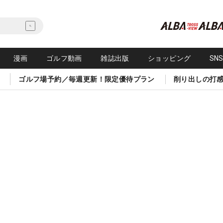
漫画
ゴルフ動画
雑誌出版
ショッピング
SN
ゴルフ場予約／毎週更新！限定優待プラン
削り出しの打