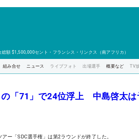
金総額
$1,500,000
セント・フランシス・リンクス（南アフリカ）
組み合せ
ニュース
ライブフォト
出場選手
概要など
TV
の「71」で24位浮上 中島啓太は
ツアー「SDC選手権」は第2ラウンドが終了した。