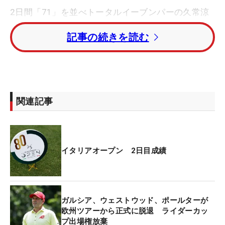
2日間「71」を並べトータルイーブンパーの久常涼
が32位タイで、日本勢で唯一決勝ラウンドにコマを
記事の続きを読む
進めた。トータル4オーバー・81位タイの川村昌
弘、トータル8オーバー・122位タイの比嘉一貴は予
選落ち
大会はトータル2オーバー・62位タイまでに入った
関連記事
72人が、6日から始まる決勝ラウンドを戦う。
イタリアオープン 2日目成績
ガルシア、ウェストウッド、ポールターが
欧州ツアーから正式に脱退 ライダーカッ
プ出場権放棄