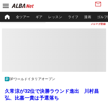
全ツアー
ギア
レッスン
ライフ
漫画
ゴルフ
メルマガ登録
イタリアオープン
DPワールド
久常涼が32位で決勝ラウンド進出 川村昌
弘、比嘉一貴は予選落ち