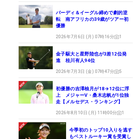
バーディ＆イーグル締めで劇的逆
転 南アフリカの39歳がツアー初
優勝
2026年7月6日 (月) 07時16分
1
金子駆大と星野陸也が3差12位発
進 桂川有人94位
2026年7月3日 (金) 07時47分
5
初優勝の吉澤柚月が18→12位に浮
上 メジャーV・桑木志帆が1位独
走【メルセデス・ランキング】
2026年8月10日 (月) 11時00分
1
今季初のトップ10入りを逃す
もベストルーキー賞を受賞し