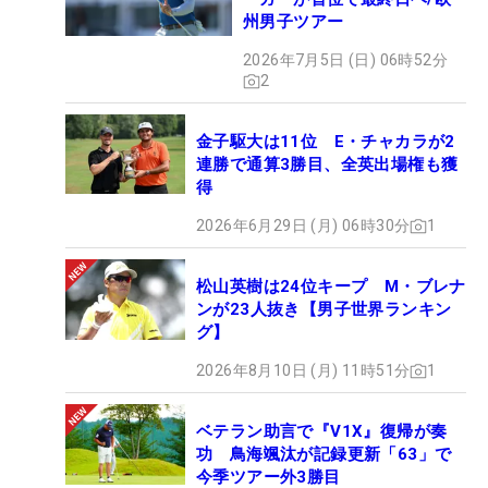
州男子ツアー
2026年7月5日 (日) 06時52分
2
金子駆大は11位 E・チャカラが2
連勝で通算3勝目、全英出場権も獲
得
2026年6月29日 (月) 06時30分
1
松山英樹は24位キープ M・ブレナ
ンが23人抜き【男子世界ランキン
グ】
2026年8月10日 (月) 11時51分
1
ベテラン助言で『V1X』復帰が奏
功 鳥海颯汰が記録更新「63」で
今季ツアー外3勝目