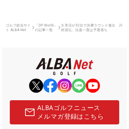
ゴルフ総合サイ
「DP World」
久常涼が32位で決勝ラウンド進出 川
ト ALBA Net
の記事一覧
村昌弘、比嘉一貴は予選落ち
ALBAゴルフニュース
メルマガ登録はこちら