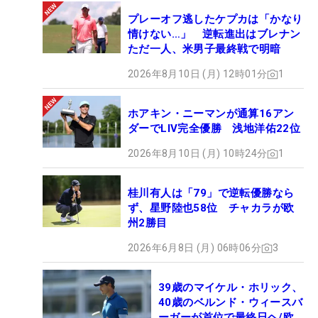
プレーオフ逃したケプカは「かなり
情けない…」 逆転進出はブレナン
ただ一人、米男子最終戦で明暗
2026年8月10日 (月) 12時01分
1
ホアキン・ニーマンが通算16アン
ダーでLIV完全優勝 浅地洋佑22位
2026年8月10日 (月) 10時24分
1
桂川有人は「79」で逆転優勝なら
ず、星野陸也58位 チャカラが欧
州2勝目
2026年6月8日 (月) 06時06分
3
39歳のマイケル・ホリック、
40歳のベルンド・ウィースバ
ーガーが首位で最終日ヘ/欧