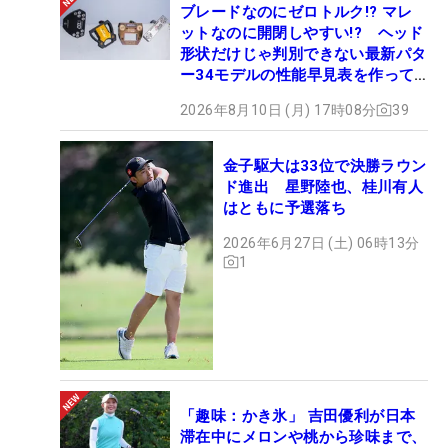
ブレードなのにゼロトルク!? マレ
ットなのに開閉しやすい!? ヘッド
形状だけじゃ判別できない最新パタ
ー34モデルの性能早見表を作って
みた #ギアカタログ2026
2026年8月10日 (月) 17時08分
39
金子駆大は33位で決勝ラウン
ド進出 星野陸也、桂川有人
はともに予選落ち
2026年6月27日 (土) 06時13分
1
「趣味：かき氷」 吉田優利が日本
滞在中にメロンや桃から珍味まで、