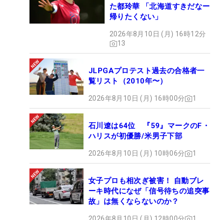
た都玲華 「北海道すきだなー
帰りたくない」
2026年8月10日 (月) 16時12分
13
JLPGAプロテスト過去の合格者一
覧リスト（2010年〜）
2026年8月10日 (月) 16時00分
1
石川遼は64位 『59』マークのF・
ハリスが初優勝/米男子下部
2026年8月10日 (月) 10時06分
1
女子プロも相次ぎ被害！ 自動ブレ
ーキ時代になぜ「信号待ちの追突事
故」は無くならないのか？
2026年8月10日 (月) 12時00分
1