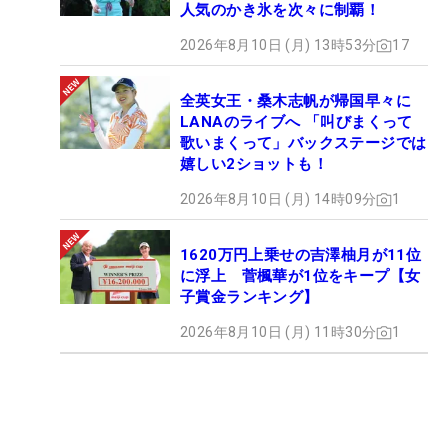
人気のかき氷を次々に制覇！
2026年8月10日 (月) 13時53分
17
全英女王・桑木志帆が帰国早々に
LANAのライブへ 「叫びまくって
歌いまくって」バックステージでは
嬉しい2ショットも！
2026年8月10日 (月) 14時09分
1
1620万円上乗せの吉澤柚月が11位
に浮上 菅楓華が1位をキープ【女
子賞金ランキング】
2026年8月10日 (月) 11時30分
1