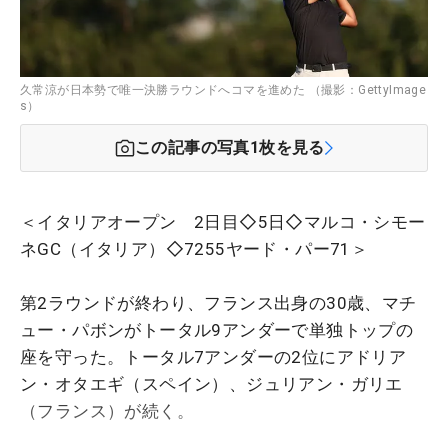
久常涼が日本勢で唯一決勝ラウンドへコマを進めた （撮影：GettyImage
s）
この記事の写真
1
枚を見る
＜イタリアオープン 2日目◇5日◇マルコ・シモー
ネGC（イタリア）◇7255ヤード・パー71＞
第2ラウンドが終わり、フランス出身の30歳、マチ
ュー・パボンがトータル9アンダーで単独トップの
座を守った。トータル7アンダーの2位にアドリア
ン・オタエギ（スペイン）、ジュリアン・ガリエ
（フランス）が続く。