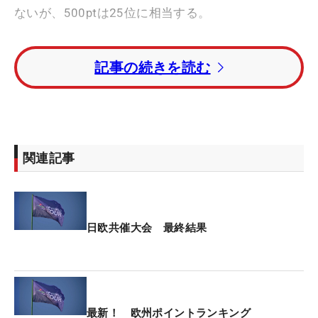
ないが、500ptは25位に相当する。
7位タイに入った川村昌弘は73ptを加算。61位から
記事の続きを読む
48位（327.37pt）に浮上した。
11位タイで46.74ptを獲得した中島啓太は15位
（704.14pt）をキープ。同じく11位タイに入った金
谷拓実は174位（46.74pt）となっている。
関連記事
ランキング1位は変わらずローリー・マキロイ（北
アイルランド）。今大会を欠場した星野陸也も2位
をキープした。
日欧共催大会 最終結果
シーズン終盤、ポイントランキング上位50名が最終
決戦地ドバイへ集結。そこで行われる「DPワールド
ツアー選手権」（ジュメイラ・ゴルフエステーツ ア
最新！ 欧州ポイントランキング