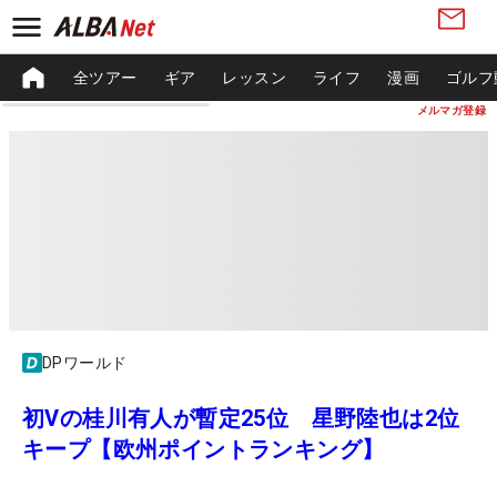
全ツアー
ギア
レッスン
ライフ
漫画
ゴルフ
メルマガ登録
DPワールド
初Vの桂川有人が暫定25位 星野陸也は2位
キープ【欧州ポイントランキング】