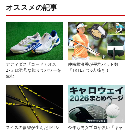
オススメの記事
アディダス『コードカオス
仲宗根澄香が平均パット数
27』は強烈な蹴りでパワーを
『TRTL』で6人抜き！
生む
スイスの叡智が生んだTPTシ
今年も男女プロが強い「キャ