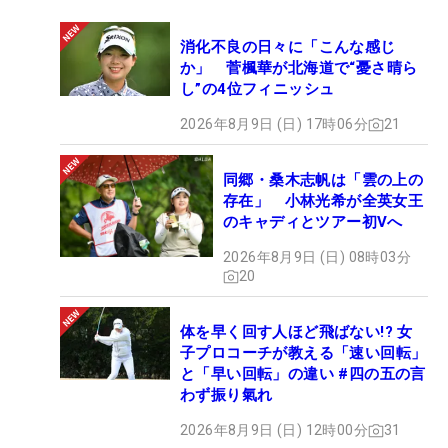
消化不良の日々に「こんな感じ
か」 菅楓華が北海道で“憂さ晴ら
し”の4位フィニッシュ
2026年8月9日 (日) 17時06分
21
同郷・桑木志帆は「雲の上の
存在」 小林光希が全英女王
のキャディとツアー初Vへ
2026年8月9日 (日) 08時03分
20
体を早く回す人ほど飛ばない!? 女
子プロコーチが教える「速い回転」
と「早い回転」の違い #四の五の言
わず振り氣れ
2026年8月9日 (日) 12時00分
31