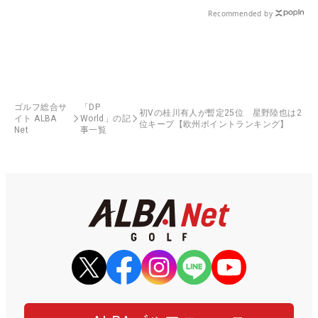
Recommended by
ゴルフ総合サ
「DP
初Vの桂川有人が暫定25位 星野陸也は2
イト ALBA
World」の記
位キープ【欧州ポイントランキング】
Net
事一覧