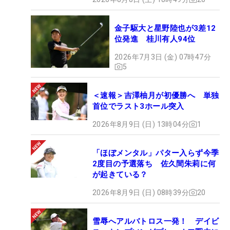
金子駆大と星野陸也が3差12
位発進 桂川有人94位
2026年7月3日 (金) 07時47分
5
＜速報＞吉澤柚月が初優勝へ 単独
首位でラスト3ホール突入
2026年8月9日 (日) 13時04分
1
「ほぼメンタル」パター入らず今季
2度目の予選落ち 佐久間朱莉に何
が起きている？
2026年8月9日 (日) 08時39分
20
雪辱へアルバトロス一発！ デイビ