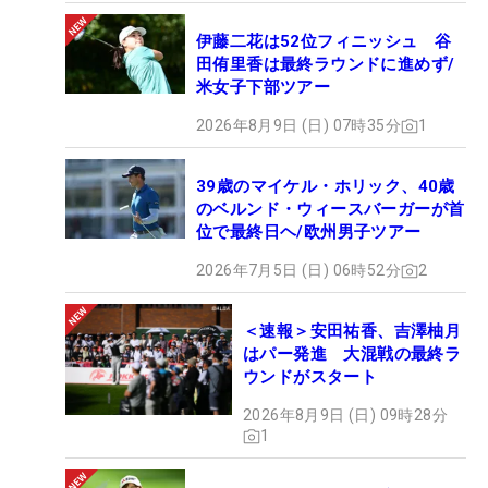
伊藤二花は52位フィニッシュ 谷
田侑里香は最終ラウンドに進めず/
米女子下部ツアー
2026年8月9日 (日) 07時35分
1
39歳のマイケル・ホリック、40歳
のベルンド・ウィースバーガーが首
位で最終日ヘ/欧州男子ツアー
2026年7月5日 (日) 06時52分
2
＜速報＞安田祐香、吉澤柚月
はパー発進 大混戦の最終ラ
ウンドがスタート
2026年8月9日 (日) 09時28分
1