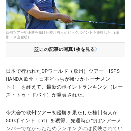
欧州ツアー初優勝を挙げた桂川有人がビッグポイントを獲得した （撮
影：米山聡明）
この記事の写真
1
枚を見る
日本で行われたDPワールド（欧州）ツアー「ISPS
HANDA 欧州・日本どっちが勝つかトーナメン
ト！」を終えて、最新のポイントランキング（レー
ス・トゥ・ドバイ）が発表された。
今大会で欧州ツアー初優勝を果たした桂川有人が
500ポイント（pt）を獲得。先週時点ではツアーメ
ンバーでなかったためランキングには反映されてい