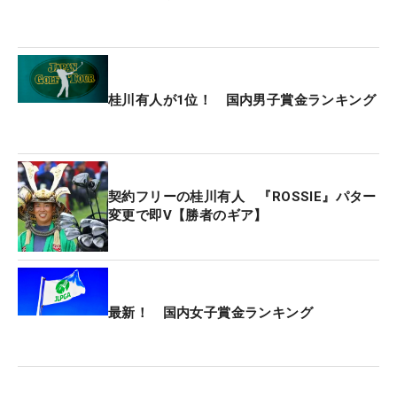
ースC）終了後、ポイントランキング1位の選手が年
間王者となる。シーズン最終の同ランキングで有資
格者を除く上位10人に入れば、翌年の米国男子ツア
ー出場権を得られる。
桂川有人が1位！ 国内男子賞金ランキング
契約フリーの桂川有人 『ROSSIE』パター
変更で即V【勝者のギア】
最新！ 国内女子賞金ランキング