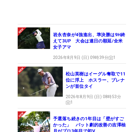
岩永杏奈が4強進出、準決勝は9H終
えて3UP 大会は連日の順延/全米
女子アマ
2026年8月9日 (日) 09時39分
1
松山英樹はイーグル奪取で11
位に浮上 ホスラー、ブレナ
ンが首位タイ
2026年8月9日 (日) 08時53分
1
予選落ち続きの1年目は「壁がすご
かった」 パット劇的改善の吉澤柚
月がプロ3年目で初V