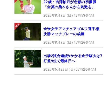
22歳・吉澤柚月が念願の初優勝
「全英の桑木さんから刺激を」
2026年8月9日 (日) 13時53分
1
全米女子アマチュアゴルフ選手権
決勝マッチプレーの成績
2026年8月9日 (日) 17時26分
1
出場2試合連続Vかかる金子駆大は7
打差9位で最終日へ
2026年6月28日 (日) 07時20分
1