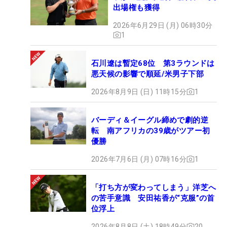
出場権も獲得
2026年6月29日 (月) 06時30分
1
石川遼は暫定68位 第3ラウンドは
悪天候の影響で順延/米男子下部
2026年8月9日 (日) 11時15分
1
バーディ＆イーグル締めで劇的逆
転 南アフリカの39歳がツアー初
優勝
2026年7月6日 (月) 07時16分
1
「打ち方が変わってしまう」洋芝へ
の苦手意識 安田祐香が“克服”の首
位浮上
2026年8月8日 (土) 18時49分
20