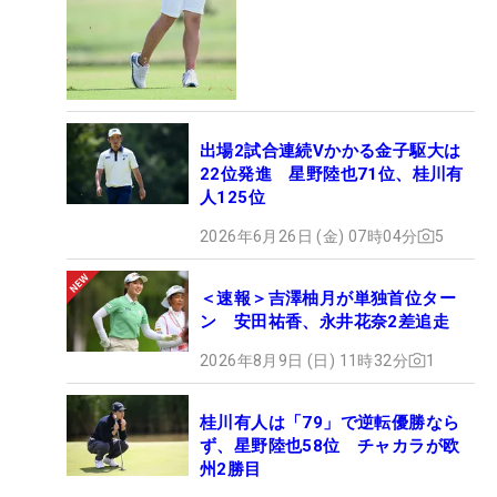
出場2試合連続Vかかる金子駆大は
22位発進 星野陸也71位、桂川有
人125位
2026年6月26日 (金) 07時04分
5
＜速報＞吉澤柚月が単独首位ター
ン 安田祐香、永井花奈2差追走
2026年8月9日 (日) 11時32分
1
桂川有人は「79」で逆転優勝なら
ず、星野陸也58位 チャカラが欧
州2勝目