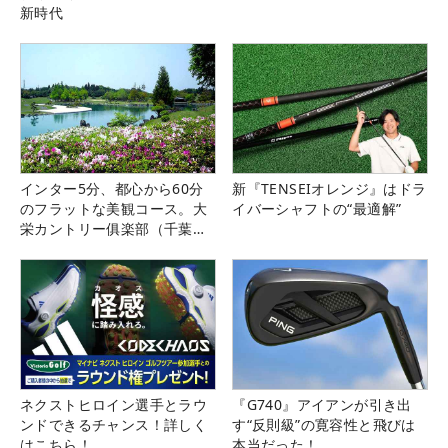
新時代
インター5分、都心から60分
新『TENSEIオレンジ』はドラ
のフラットな美観コース。大
イバーシャフトの“最適解”
栄カントリー俱楽部（千葉
県）
ネクストヒロイン選手とラウ
『G740』アイアンが引き出
ンドできるチャンス！詳しく
す“反則級”の寛容性と飛びは
はこちら！
本当だった！