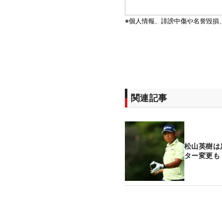
関連記事
松山英樹は
ター変更も