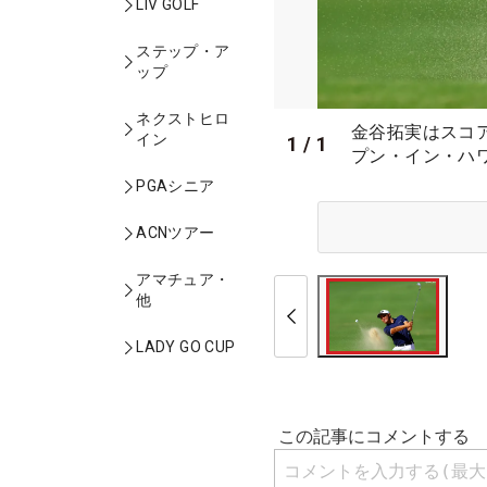
LIV GOLF
ステップ・ア
ップ
ネクストヒロ
金谷拓実はスコ
イン
1
/
1
プン・イン・ハ
PGAシニア
ACNツアー
アマチュア・
他
LADY GO CUP