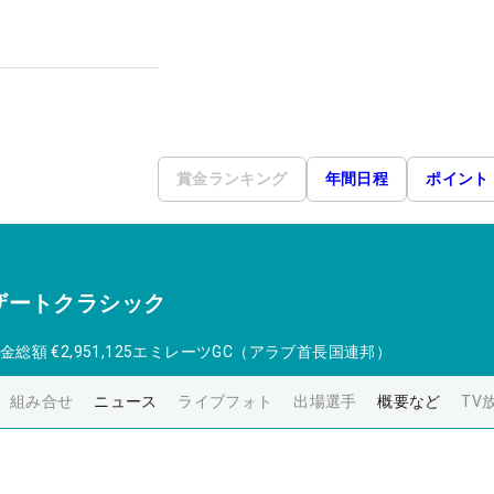
賞金ランキング
年間日程
ポイント
ザートクラシック
金総額
€2,951,125
エミレーツGC（アラブ首長国連邦）
組み合せ
ニュース
ライブフォト
出場選手
概要など
TV