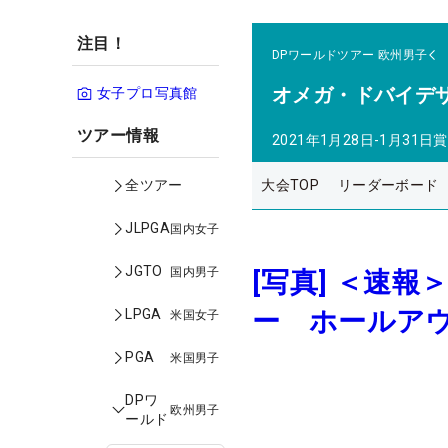
注目！
DPワールドツアー
欧州男子
オメガ・ドバイデ
女子プロ写真館
ツアー情報
2021年1月28日-1月31日
賞
大会TOP
リーダーボード
全ツアー
JLPGA
国内女子
JGTO
国内男子
[写真] ＜速
ー ホールアウ
LPGA
米国女子
PGA
米国男子
DPワ
欧州男子
ールド