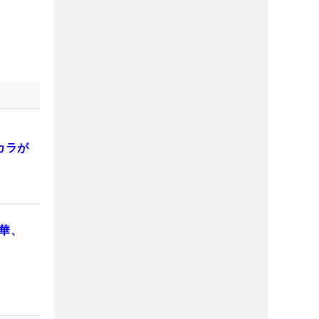
カラが
元華、