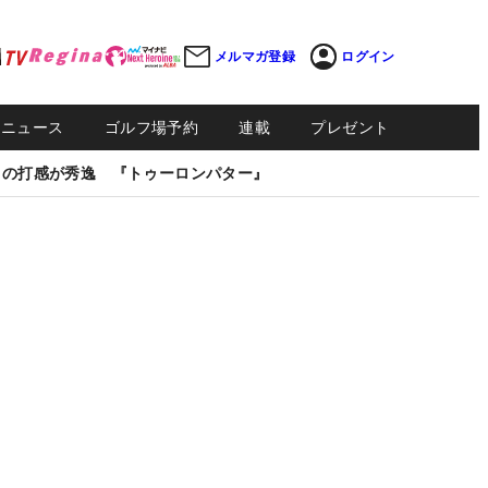
メルマガ登録
ログイン
Sニュース
ゴルフ場予約
連載
プレゼント
しの打感が秀逸 『トゥーロンパター』