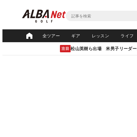
全ツアー
ギア
レッスン
ライフ
松山英樹ら出場 米男子リーダー
注目