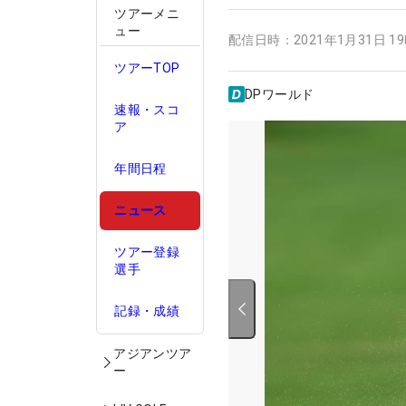
ツアーメニ
ュー
配信日時：
2021年1月31日 1
ツアーTOP
DPワールド
速報・スコ
ア
年間日程
ニュース
ツアー登録
選手
記録・成績
アジアンツア
ー