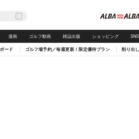
漫画
ゴルフ動画
雑誌出版
ショッピング
SN
ボード
ゴルフ場予約／毎週更新！限定優待プラン
削り出