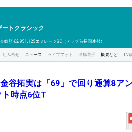
ザートクラシック
金総額
€2,951,125
エミレーツGC（アラブ首長国連邦）
組み合せ
ニュース
ライブフォト
出場選手
概要など
TV
報＞金谷拓実は「69」で回り通算8ア
ト時点6位T