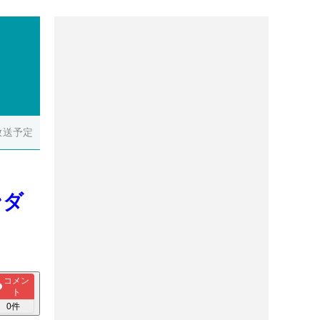
放送予定
ンダ
コメン
ト
0
件