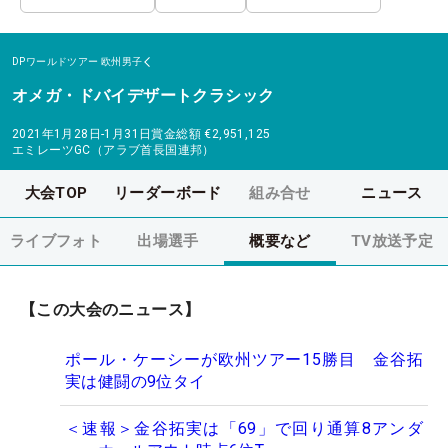
DPワールドツアー
欧州男子
オメガ・ドバイデザートクラシック
2021年1月28日-1月31日
賞金総額
€2,951,125
エミレーツGC（アラブ首長国連邦）
大会TOP
リーダーボード
組み合せ
ニュース
ライブフォト
出場選手
概要など
TV放送予定
【この大会のニュース】
ポール・ケーシーが欧州ツアー15勝目 金谷拓
実は健闘の9位タイ
＜速報＞金谷拓実は「69」で回り通算8アンダ