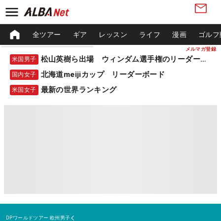
全ツアー
ギア
レッスン
ライフ
漫画
ゴルフ
メルマガ登録
松山英樹ら出場 ウィンダム選手権のリーダーボード
米国男子
北海道meijiカップ リーダーボード
国内女子
最新の世界ランキング
米国女子
DPワールドツアー
欧州男子