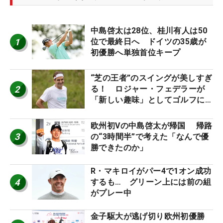
中島啓太は28位、桂川有人は50
1
位で最終日へ ドイツの35歳が
初優勝へ単独首位キープ
“芝の王者”のスイングが美しすぎ
2
る！ ロジャー・フェデラーが
「新しい趣味」としてゴルフに挑
戦中！
欧州初Vの中島啓太が帰国 帰路
3
の“3時間半”で考えた「なんで優
勝できたのか」
R・マキロイがパー4で1オン成功
4
するも… グリーン上には前の組
がプレー中
金子駆大が逃げ切り欧州初優勝