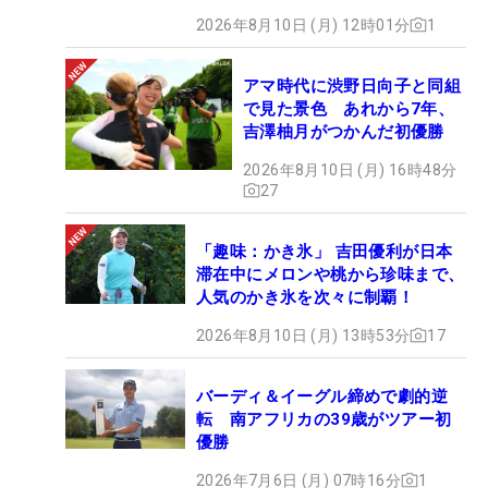
2026年8月10日 (月) 12時01分
1
アマ時代に渋野日向子と同組
で見た景色 あれから7年、
吉澤柚月がつかんだ初優勝
2026年8月10日 (月) 16時48分
27
「趣味：かき氷」 吉田優利が日本
滞在中にメロンや桃から珍味まで、
人気のかき氷を次々に制覇！
2026年8月10日 (月) 13時53分
17
バーディ＆イーグル締めで劇的逆
転 南アフリカの39歳がツアー初
優勝
2026年7月6日 (月) 07時16分
1