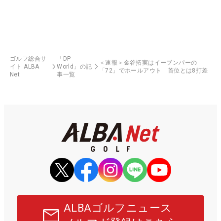
ゴルフ総合サ
「DP
＜速報＞金谷拓実はイーブンパーの
イト ALBA
World」の記
「72」でホールアウト 首位とは8打差
Net
事一覧
ALBAゴルフニュース