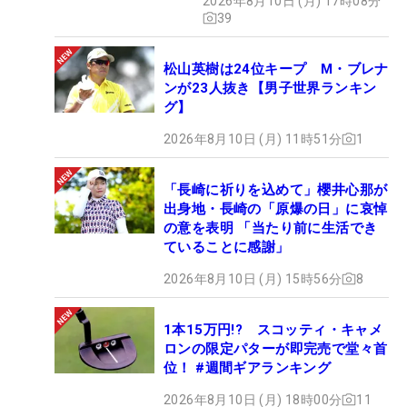
2026年8月10日 (月) 17時08分
#ギアカタログ2026
39
松山英樹は24位キープ M・ブレナ
ンが23人抜き【男子世界ランキン
グ】
2026年8月10日 (月) 11時51分
1
「長崎に祈りを込めて」櫻井心那が
出身地・長崎の「原爆の日」に哀悼
の意を表明 「当たり前に生活でき
ていることに感謝」
2026年8月10日 (月) 15時56分
8
1本15万円!? スコッティ・キャメ
ロンの限定パターが即完売で堂々首
位！ #週間ギアランキング
2026年8月10日 (月) 18時00分
11