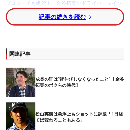
プロコーチも絶賛！ 金谷拓実のドライバースイン
グを解説【連続写真】
記事の続きを読む
14ホール連続パーを並べた15番でこの日初バーディ
を奪ったが、16番でボギー。スコアを伸ばすことな
くムービングデーを終えた。
関連記事
首位にはトータル13アンダーで
ブランドン・ストー
ン
（南アフリカ）。
ロバート・マッキンタイア
（ス
コットランド）、
ポール・ケーシー
（イングラン
成長の証は“背伸びしなくなったこと”【金谷
ド）が1打差の2位タイで追いかける。
拓実のボクらの時代】
松山英樹は急浮上もショットに課題「1日経
てば変わることもある」