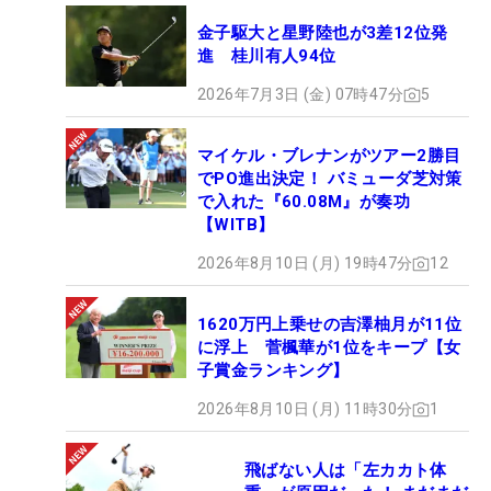
金子駆大と星野陸也が3差12位発
進 桂川有人94位
2026年7月3日 (金) 07時47分
5
マイケル・ブレナンがツアー2勝目
でPO進出決定！ バミューダ芝対策
で入れた『60.08M』が奏功
【WITB】
2026年8月10日 (月) 19時47分
12
1620万円上乗せの吉澤柚月が11位
に浮上 菅楓華が1位をキープ【女
子賞金ランキング】
2026年8月10日 (月) 11時30分
1
飛ばない人は「左カカト体