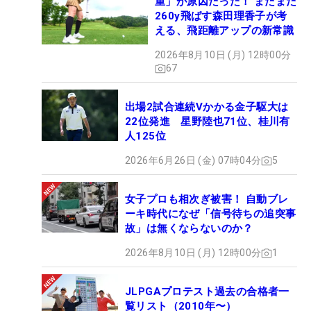
重」が原因だった！ まだまだ
260y飛ばす森田理香子が考
える、飛距離アップの新常識
2026年8月10日 (月) 12時00分
67
出場2試合連続Vかかる金子駆大は
22位発進 星野陸也71位、桂川有
人125位
2026年6月26日 (金) 07時04分
5
女子プロも相次ぎ被害！ 自動ブレ
ーキ時代になぜ「信号待ちの追突事
故」は無くならないのか？
2026年8月10日 (月) 12時00分
1
JLPGAプロテスト過去の合格者一
覧リスト（2010年〜）