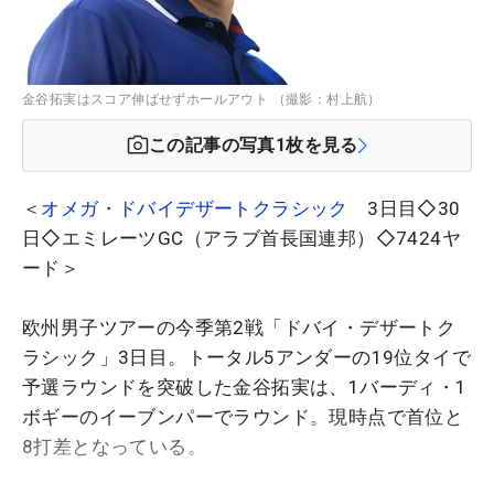
金谷拓実はスコア伸ばせずホールアウト （撮影：村上航）
この記事の写真
1
枚を見る
＜
オメガ・ドバイデザートクラシック
3日目◇30
日◇エミレーツGC（アラブ首長国連邦）◇7424ヤ
ード＞
欧州男子ツアーの今季第2戦「ドバイ・デザートク
ラシック」3日目。トータル5アンダーの19位タイで
予選ラウンドを突破した金谷拓実は、1バーディ・1
ボギーのイーブンパーでラウンド。現時点で首位と
8打差となっている。