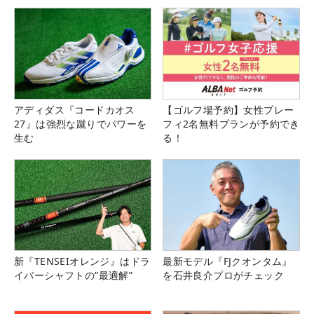
アディダス『コードカオス
【ゴルフ場予約】女性プレー
27』は強烈な蹴りでパワーを
フィ2名無料プランが予約でき
生む
る！
新『TENSEIオレンジ』はドラ
最新モデル『FJクオンタム』
イバーシャフトの“最適解”
を石井良介プロがチェック