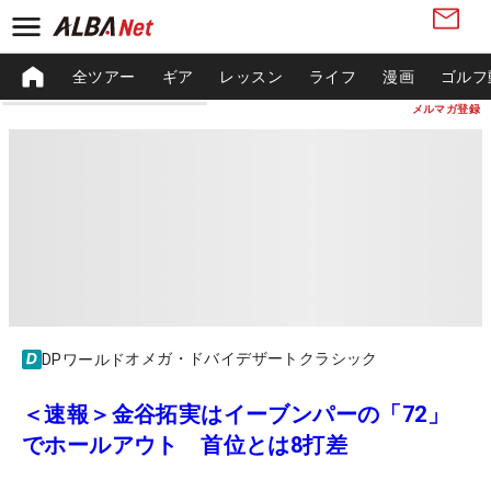
全ツアー
ギア
レッスン
ライフ
漫画
ゴルフ
メルマガ登録
オメガ・ドバイデザートクラシック
DPワールド
＜速報＞金谷拓実はイーブンパーの「72」
でホールアウト 首位とは8打差