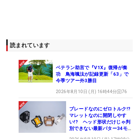
読まれています
ベテラン助言で『V1X』復帰が奏
功 鳥海颯汰が記録更新「63」で
今季ツアー外3勝目
2026年8月10日 (月) 16時44分
76
ブレードなのにゼロトルク!?
マレットなのに開閉しやす
い!? ヘッド形状だけじゃ判
別できない最新パター34モデ
ルの性能早見表を作ってみた