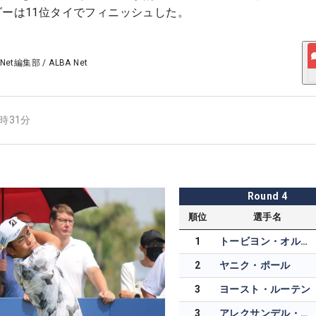
ダーは11位タイでフィニッシュした。
 Net編集部
/
ALBA Net
7時31分
Round
4
順位
選手名
1
トービヨン・オルセン
2
ヤニク・ポール
3
ヨースト・ルーテン
3
アレクサンデル・ナップ