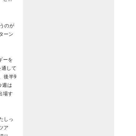
うのが
ターン
ギーを
を通して
、後半9
今週は
出場す
たしっ
ツア