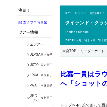
注目！
DPワールドツアー
欧州男子
タイランド・クラ
女子プロ写真館
ツアー情報
Thailand Classic
2023年2月16日-2月19日
賞
全ツアー
大会TOP
リーダーボード
JLPGA
国内女子
JGTO
国内男子
比嘉一貴はラ
LPGA
米国女子
へ「ショット
PGA
米国男子
DPワ
欧州男子
ールド
トップを4打差で追って最