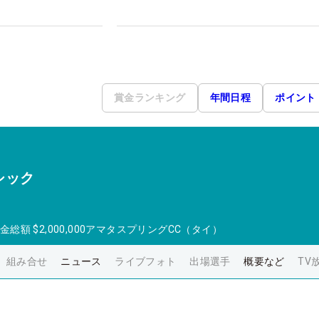
賞金ランキング
年間日程
ポイント
シック
金総額
$2,000,000
アマタスプリングCC（タイ）
組み合せ
ニュース
ライブフォト
出場選手
概要など
TV