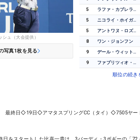
5
ラファ・カブレラ・ベロ
5
ニコライ・ホイガード
5
アントワヌ・ロズネル
ッシュ（大会提供）
8
ワン・ジョンフン
の写真
1
枚を見る
9
デール・ウィットネル
9
ファブリツィオ・ザノッティ
順位の続き
 最終日◇19日◇アマタスプリングCC（タイ）◇7505ヤー
終日をスタートした比嘉一貴は、3バーディ・3ボギーの「72