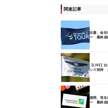
関連記事
比嘉、金谷
ー 最終成
【LIVE
シス招待 
畑岡、笹生
ー 最終成