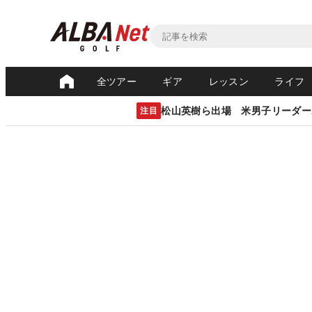
全ツアー
ギア
レッスン
ライフ
松山英樹ら出場 米男子リーダー
注目