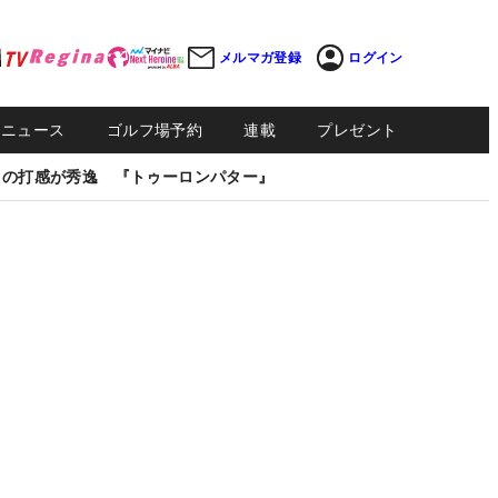
メルマガ登録
ログイン
Sニュース
ゴルフ場予約
連載
プレゼント
しの打感が秀逸 『トゥーロンパター』