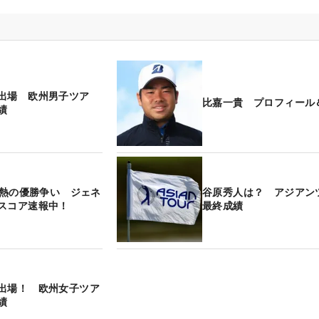
出場 欧州男子ツア
比嘉一貴 プロフィール
績
】白熱の優勝争い ジェネ
谷原秀人は？ アジア
スコア速報中！
最終成績
出場！ 欧州女子ツア
績