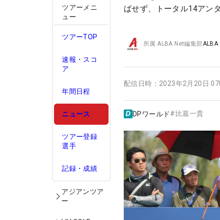
ツアーメニ
ばせず、トータル14アン
ュー
ツアーTOP
所属
ALBA Net編集部
ALBA
速報・スコ
ア
配信日時：
2023年2月20日 0
年間日程
#
比嘉一貴
DPワールド
ニュース
ツアー登録
選手
記録・成績
アジアンツア
ー