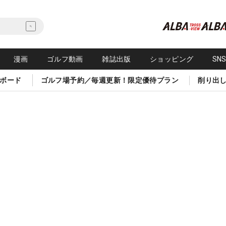
漫画
ゴルフ動画
雑誌出版
ショッピング
SN
ボード
ゴルフ場予約／毎週更新！限定優待プラン
削り出