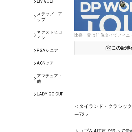
LIV GOLF
ステップ・ア
ップ
ネクストヒロ
比嘉一貴は11位タイでフィニ
イン
この記事
PGAシニア
ACNツアー
アマチュア・
他
LADY GO CUP
＜タイランド・クラシック
ー72＞
トップを4打差で追って最