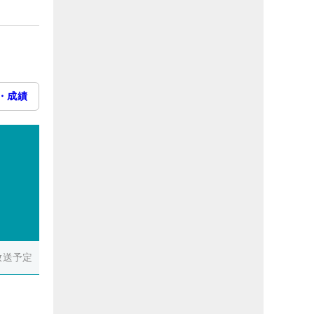
・成績
放送予定