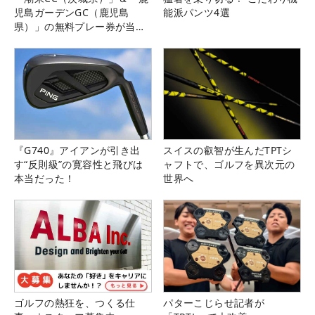
児島ガーデンGC（鹿児島
能派パンツ4選
県）」の無料プレー券が当た
る！！
『G740』アイアンが引き出
スイスの叡智が生んだTPTシ
す“反則級”の寛容性と飛びは
ャフトで、ゴルフを異次元の
本当だった！
世界へ
ゴルフの熱狂を、つくる仕
パターこじらせ記者が