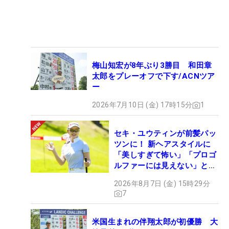
梅山知宏が8年ぶり3勝目 和田章
太郎をプレーオフで下す/ACNツア
ー
2026年7月10日 (金) 17時15分
1
セキ・ユウティンが前髪パッ
ツンに！ 新ヘアスタイルに
「美しすぎて怖い」「プロゴ
ルファーには見えない」とコ
メント殺到
2026年8月7日 (金) 15時29分
7
米国生まれの伴翔太郎が初優勝 大