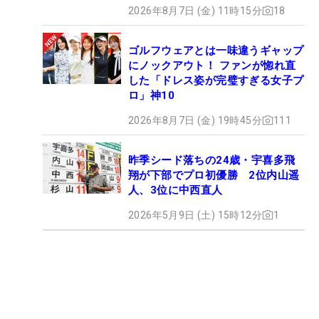
2026年8月7日 (金) 11時15分
18
ゴルフウェアとは一味違うギャップ
にノックアウト！ ファンが惚れ直
した「ドレス姿が完璧すぎる女子プ
ロ」神10
2026年8月7日 (金) 19時45分
111
昨季シード落ちの24歳・宇喜多飛
翔が下部でプロ初優勝 2位内山遥
人、3位に中西直人
2026年5月9日 (土) 15時12分
1