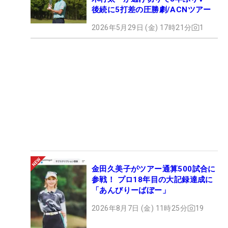
後続に5打差の圧勝劇/ACNツアー
2026年5月29日 (金) 17時21分
1
金田久美子がツアー通算500試合に
参戦！ プロ18年目の大記録達成に
「あんびりーばぼー」
2026年8月7日 (金) 11時25分
19