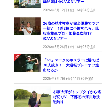
嶋兄弟は4位/ACNツアー
2026年6月12日 (金) 16時04分
1
26歳の植木祥多が完全優勝でツア
ー初V 1差2位に小鯛竜也ら、現
役高校生プロ・加藤金次郎17
位/ACNツアー
2026年6月26日 (金) 16時06分
1
「61」マークのホスラーは勝てば
70人抜き！ 大逆転プレーオフ進
出なるか
2026年8月7日 (金) 11時30分
1
杉原大河がトップタイから逃
げ切りV 下部初の河川敷決
戦制す