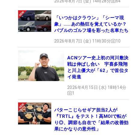
2026年8月7日 (金) 14時28分
64
「いつかはクラウン」「シーマ現
象」……あの熱狂を覚えているか？
バブルのゴルフ場を彩った名車たち
2026年8月7日 (金) 11時30分
10
ACNツアー史上初の河川敷決
戦は伸ばし合い 宇喜多飛翔
と川上優大が「62」で首位タ
イ発進
2026年4月15日 (水) 18時14分
1
パターこじらせギア担当2人が
『TRTL』をテスト！高MOIで転が
り◎、調節も自在で「結果の改善効
果にかなりの意外性」