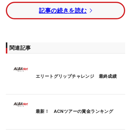
トータル5アンダー・2位タイに岩井亮磨、板東寿
記事の続きを読む
匡、玉城海伍、松岡翔大郎、百目鬼光紀、発多ヤマ
トが続いた。
レギュラーツアー通算2勝の藤本佳則は、トータル3
アンダー・10位タイ。9月に
史上最年少でプロデビ
関連記事
ューを果たした15歳の
加藤金次郎はトータルイーブ
ンパー・18位タイで終えた。
レギュラーツアー8勝で、2014年には賞金王に輝い
エリートグリップチャレンジ 最終成績
た小田孔明は、第2ラウンド終了後にレギュラーツ
アーと下部ツアーから撤退することを明かした。今
大会は予選落ちとなっている。
最新！ ACNツアーの賞金ランキング