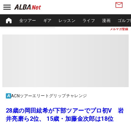
全ツアー
ギア
レッスン
ライフ
漫画
ゴルフ
メルマガ登録
エリートグリップチャレンジ
ACNツアー
28歳の岡田絃希が下部ツアーでプロ初V 岩
井亮磨ら2位、 15歳・加藤金次郎は18位