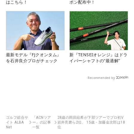
はこちら！
ポン配布中！
最新モデル『FJクオンタム』
新『TENSEIオレンジ』はドラ
を石井良介プロがチェック
イバーシャフトの“最適解”
Recommended by
ゴルフ総合サ
「ACNツア
28歳の岡田絃希が下部ツアーでプロ初V
イト ALBA
ー」の記事
岩井亮磨ら2位、 15歳・加藤金次郎は18
Net
一覧
位