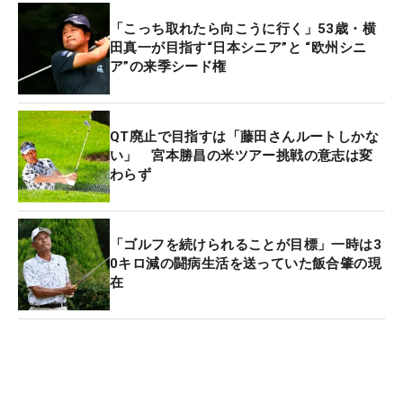
「こっち取れたら向こうに行く」53歳・横
田真一が目指す“日本シニア”と “欧州シニ
ア”の来季シード権
QT廃止で目指すは「藤田さんルートしかな
い」 宮本勝昌の米ツアー挑戦の意志は変
わらず
「ゴルフを続けられることが目標」一時は3
0キロ減の闘病生活を送っていた飯合肇の現
在