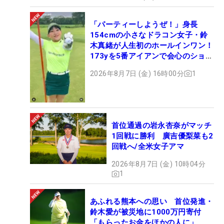
「パーティーしようぜ！」身長
154cmの小さなドラコン女子・鈴
木真緒が人生初のホールインワン！
173yを5番アイアンで会心のショッ
ト
2026年8月7日 (金) 16時00分
1
首位通過の岩永杏奈がマッチ
1回戦に勝利 廣吉優梨菜も2
回戦へ/全米女子アマ
2026年8月7日 (金) 10時04分
1
あふれる熊本への思い 首位発進・
鈴木愛が被災地に1000万円寄付
「もらったお金をほかの人に」