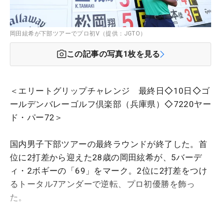
岡田絃希が下部ツアーでプロ初V（提供：JGTO）
この記事の写真
1
枚を見る
＜エリートグリップチャレンジ 最終日◇10日◇ゴ
ールデンバレーゴルフ倶楽部（兵庫県）◇7220ヤー
ド・パー72＞
国内男子下部ツアーの最終ラウンドが終了した。首
位に2打差から迎えた28歳の岡田絃希が、5バーデ
ィ・2ボギーの「69」をマーク。2位に2打差をつけ
るトータル7アンダーで逆転、プロ初優勝を飾っ
た。