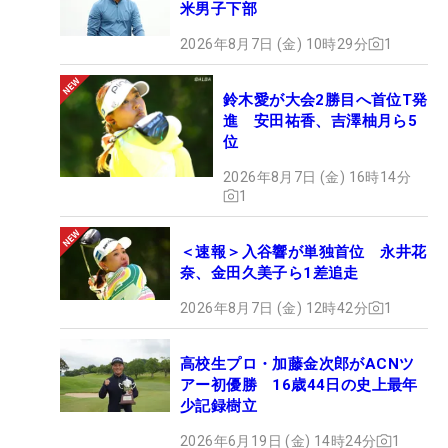
米男子下部
2026年8月7日 (金) 10時29分
1
鈴木愛が大会2勝目へ首位T発
進 安田祐香、吉澤柚月ら5
位
2026年8月7日 (金) 16時14分
1
＜速報＞入谷響が単独首位 永井花
奈、金田久美子ら1差追走
2026年8月7日 (金) 12時42分
1
高校生プロ・加藤金次郎がACNツ
アー初優勝 16歳44日の史上最年
少記録樹立
2026年6月19日 (金) 14時24分
1