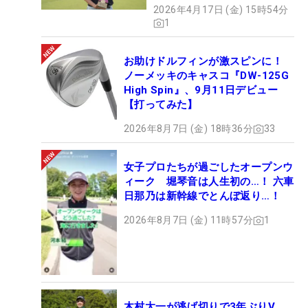
2026年4月17日 (金) 15時54分
1
お助けドルフィンが激スピンに！
ノーメッキのキャスコ『DW-125G
High Spin』、9月11日デビュー
【打ってみた】
2026年8月7日 (金) 18時36分
33
女子プロたちが過ごしたオープンウ
ィーク 堀琴音は人生初の…！ 六車
日那乃は新幹線でとんぼ返り…！
2026年8月7日 (金) 11時57分
1
木村太一が逃げ切りで3年ぶりV