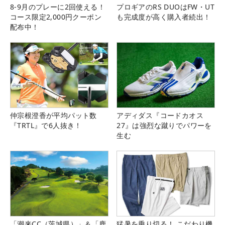
8-9月のプレーに2回使える！
プロギアのRS DUOはFW・UT
コース限定2,000円クーポン
も完成度が高く購入者続出！
配布中！
仲宗根澄香が平均パット数
アディダス『コードカオス
『TRTL』で6人抜き！
27』は強烈な蹴りでパワーを
生む
「潮来CC（茨城県）」＆「鹿
猛暑を乗り切る！ こだわり機