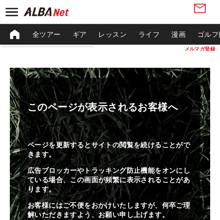
全ツアー
ギア
レッスン
ライフ
漫画
ゴルフ
メルマガ登録
このページが表示されるお客様へ
ページを更新するとサイトの閲覧を続けることがで
きます。
広告ブロッカーやトラッキング防止機能をオンにし
ている場合、この画面が頻繁に表示されることがあ
ります。
お客様にはご不便をおかけいたしますが、何卒ご理
解いただきますよう、お願い申し上げます。