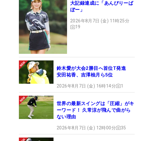
大記録達成に「あんびりーば
ぼー」
2026年8月7日 (金) 11時25分
19
鈴木愛が大会2勝目へ首位T発進
安田祐香、吉澤柚月ら5位
2026年8月7日 (金) 16時14分
1
世界の最新スイングは「圧縮」がキ
ーワード！ 久常涼が飛んで曲がら
ない理由
2026年8月7日 (金) 12時00分
35