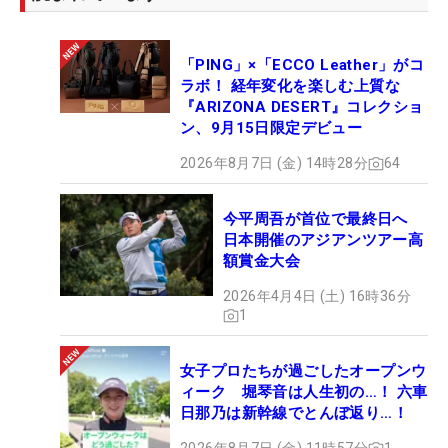
「PING」×「ECCO Leather」がコ
ラボ！ 経年変化を楽しむ上質な
『ARIZONA DESERT』コレクショ
ン、9月15日限定デビュー
2026年8月7日 (金) 14時28分
64
今平周吾が首位で最終日へ
日本開催のアジアンツアー高
額賞金大会
2026年4月4日 (土) 16時36分
1
女子プロたちが過ごしたオープンウ
ィーク 堀琴音は人生初の…！ 六車
日那乃は新幹線でとんぼ返り…！