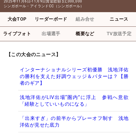
2025年11月6日-11月9日
賞金総額
$2,000,000
シンガポール・アイランドCC（シンガポール）
大会TOP
リーダーボード
組み合せ
ニュース
ライブフォト
出場選手
概要など
TV放送予定
【この大会のニュース】
インターナショナルシリーズ初優勝 浅地洋佑
の勝利を支えた好調ウェッジ＆パターは？【勝
者のギア】
浅地洋佑がLIV出場“圏内”に浮上 参戦へ意欲
「経験としていいものになる」
「出来すぎ」の前半からプレーオフ制す 浅地
洋佑が見せた底力