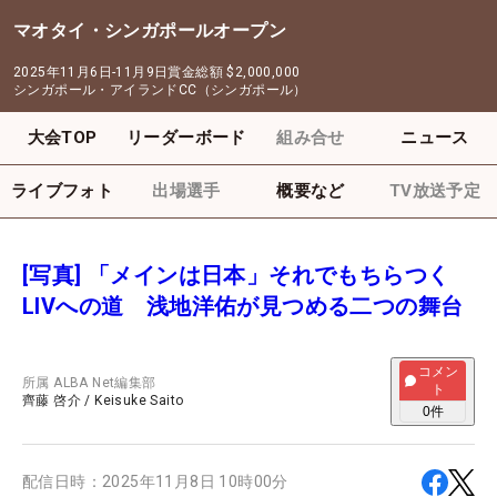
マオタイ・シンガポールオープン
2025年11月6日-11月9日
賞金総額
$2,000,000
シンガポール・アイランドCC（シンガポール）
大会TOP
リーダーボード
組み合せ
ニュース
ライブフォト
出場選手
概要など
TV放送予定
[写真] 「メインは日本」それでもちらつく
LIVへの道 浅地洋佑が見つめる二つの舞台
コメン
所属
ALBA Net編集部
ト
齊藤 啓介
/
Keisuke Saito
0
件
配信日時：
2025年11月8日 10時00分