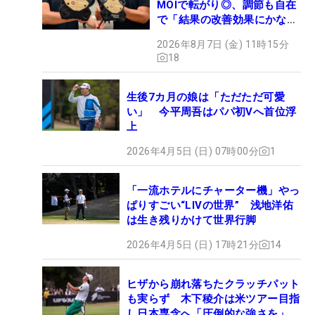
MOIで転がり◎、調節も自在
で「結果の改善効果にかなり
の意外性」
2026年8月7日 (金) 11時15分
18
生後7カ月の娘は「ただただ可愛
い」 今平周吾はパパ初Vへ首位浮
上
2026年4月5日 (日) 07時00分
1
「一流ホテルにチャーター機」やっ
ぱりすごい“LIVの世界” 浅地洋佑
は生き残りかけて世界行脚
2026年4月5日 (日) 17時21分
14
ヒザから崩れ落ちたクラッチパット
も実らず 木下稜介は米ツアー目指
し日本専念へ「圧倒的な強さを」