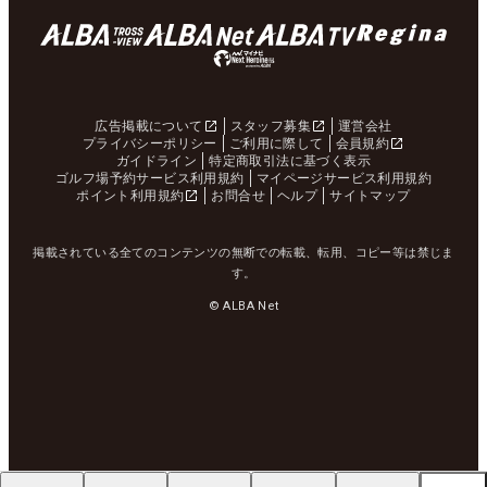
広告掲載について
スタッフ募集
運営会社
プライバシーポリシー
ご利用に際して
会員規約
ガイドライン
特定商取引法に基づく表示
ゴルフ場予約サービス利用規約
マイページサービス利用規約
ポイント利用規約
お問合せ
ヘルプ
サイトマップ
掲載されている全てのコンテンツの無断での転載、転用、コピー等は禁じま
す。
© ALBA Net