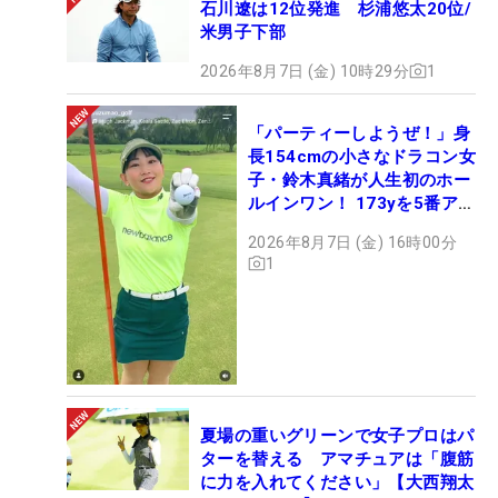
石川遼は12位発進 杉浦悠太20位/
米男子下部
2026年8月7日 (金) 10時29分
1
「パーティーしようぜ！」身
長154cmの小さなドラコン女
子・鈴木真緒が人生初のホー
ルインワン！ 173yを5番アイ
アンで会心のショット
2026年8月7日 (金) 16時00分
1
夏場の重いグリーンで女子プロはパ
ターを替える アマチュアは「腹筋
に力を入れてください」【大西翔太