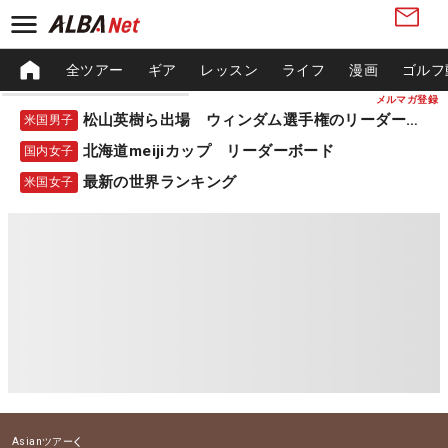
全ツアー
ギア
レッスン
ライフ
漫画
ゴルフ
メルマガ登録
松山英樹ら出場 ウィンダム選手権のリーダーボード
米国男子
北海道meijiカップ リーダーボード
国内女子
最新の世界ランキング
米国女子
Asianツアー