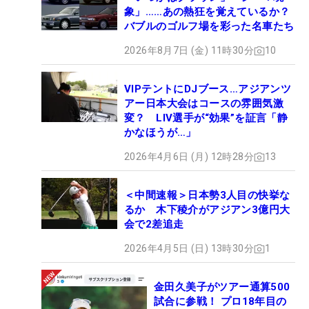
象」……あの熱狂を覚えているか？
バブルのゴルフ場を彩った名車たち
2026年8月7日 (金) 11時30分
10
VIPテントにDJブース…アジアンツ
アー日本大会はコースの雰囲気激
変？ LIV選手が“効果”を証言「静
かなほうが…」
2026年4月6日 (月) 12時28分
13
＜中間速報＞日本勢3人目の快挙な
るか 木下稜介がアジアン3億円大
会で2差追走
2026年4月5日 (日) 13時30分
1
金田久美子がツアー通算500
試合に参戦！ プロ18年目の