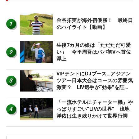
金谷拓実が海外初優勝！ 最終日
1
のハイライト【動画】
生後7カ月の娘は「ただただ可愛
2
い」 今平周吾はパパ初Vへ首位
浮上
VIPテントにDJブース…アジアン
3
ツアー日本大会はコースの雰囲気
激変？ LIV選手が“効果”を証言
「静かなほうが…」
「一流ホテルにチャーター機」や
4
っぱりすごい“LIVの世界” 浅地
洋佑は生き残りかけて世界行脚