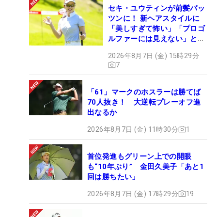
セキ・ユウティンが前髪パッ
ツンに！ 新ヘアスタイルに
「美しすぎて怖い」「プロゴ
ルファーには見えない」とコ
メント殺到
2026年8月7日 (金) 15時29分
7
「61」マークのホスラーは勝てば
70人抜き！ 大逆転プレーオフ進
出なるか
2026年8月7日 (金) 11時30分
1
首位発進もグリーン上での開眼
も“10年ぶり” 金田久美子「あと1
回は勝ちたい」
2026年8月7日 (金) 17時29分
19