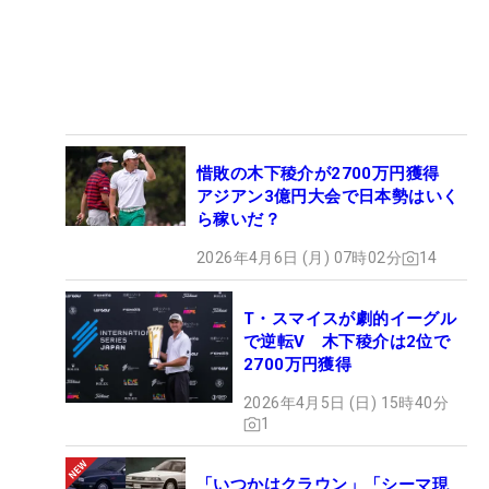
惜敗の木下稜介が2700万円獲得
アジアン3億円大会で日本勢はいく
ら稼いだ？
2026年4月6日 (月) 07時02分
14
T・スマイスが劇的イーグル
で逆転V 木下稜介は2位で
2700万円獲得
2026年4月5日 (日) 15時40分
1
「いつかはクラウン」「シーマ現