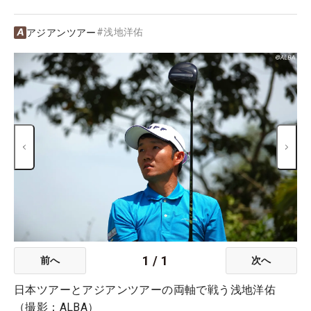
#
浅地洋佑
アジアンツアー
1
/
1
前へ
次へ
日本ツアーとアジアンツアーの両軸で戦う浅地洋佑
（撮影：ALBA）