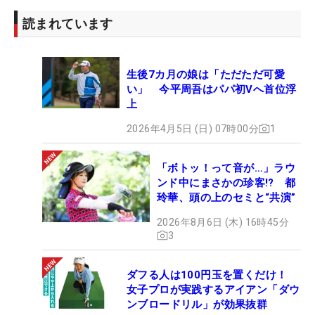
ト
読まれています
8時35分：
秋吉翔太
、スティーブ・リウトン、クレ
メント・カーニアワン
8時55分：
片岡大育
、
シブ・カプール
、パヴィッ
生後7カ月の娘は「ただただ可愛
ト・タンカモプラサート
い」 今平周吾はパパ初Vへ首位浮
9時05分：
宮里優作
、
ジャスティン・ローズ
、ガビ
上
ン・グリーン
2026年4月5日 (日) 07時00分
1
10時05分：
川村昌弘
、リー・スーミン、ウェン‐タ
ン・リン
「ボトッ！って音が…」ラウ
13時15分：
中西直人
、スコット・バール、ナム・ヤ
ンド中にまさかの珍客!? 都
ン
玲華、頭の上のセミと“共演”
13時55分：
小平智
、
ブラント・スネデカー
、
トンチ
2026年8月6日 (木) 16時45分
ャイ・ジェイディ
3
13時35分：
高橋賢
、ベニータ・カシアディ、カリ
ン・ジョシ※
ダフる人は100円玉を置くだけ！
女子プロが実践するアイアン「ダウ
14時35分：
竹安俊也
、スラディット・ヨンチャロエ
ンブロードリル」が効果抜群
ンチャイ、ユーン・サンピル※