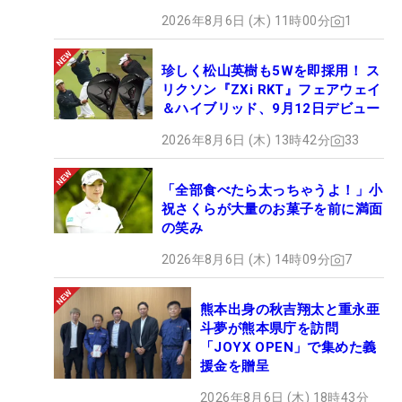
2026年8月6日 (木) 11時00分
1
珍しく松山英樹も5Wを即採用！ ス
リクソン『ZXi RKT』フェアウェイ
＆ハイブリッド、9月12日デビュー
2026年8月6日 (木) 13時42分
33
「全部食べたら太っちゃうよ！」小
祝さくらが大量のお菓子を前に満面
の笑み
2026年8月6日 (木) 14時09分
7
熊本出身の秋吉翔太と重永亜
斗夢が熊本県庁を訪問
「JOYX OPEN」で集めた義
援金を贈呈
2026年8月6日 (木) 18時43分