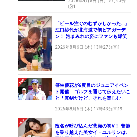
2026年4月5日 (日) 15時40分
1
「ビール注ぐのむずかしかった…」
江口紗代が北海道で初ビアガーデ
ン！ 泡まみれの姿にファンも爆笑
2026年8月6日 (木) 13時27分
1
笹生優花が6度目のジュニアイベン
ト開催 ゴルフを通じて伝えたいこ
と「真剣だけど、それを楽しむ」
2026年8月6日 (木) 17時43分
19
改名が呼び込んだ悲願の初V！ 苦節
を乗り越えた美女イ・ユルリンは、