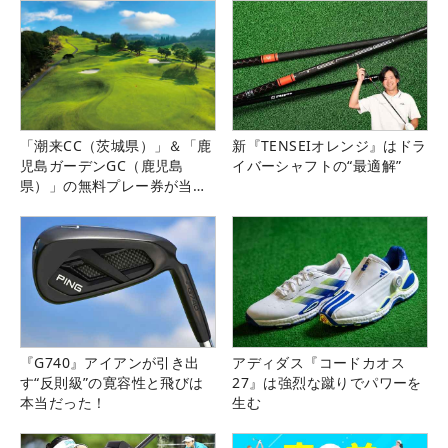
「潮来CC（茨城県）」＆「鹿
新『TENSEIオレンジ』はドラ
児島ガーデンGC（鹿児島
イバーシャフトの“最適解”
県）」の無料プレー券が当た
る！！
『G740』アイアンが引き出
アディダス『コードカオス
す“反則級”の寛容性と飛びは
27』は強烈な蹴りでパワーを
本当だった！
生む