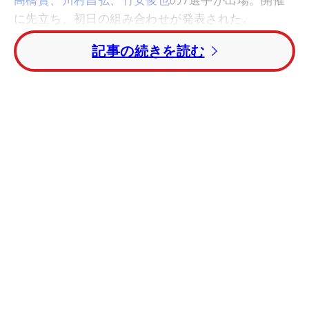
に先立ち、初日の組み合わせが発表された。
記事の続きを読む
小平智＆古閑美保夫婦の仲良し2ショット！
昨シーズン国内男子ツアー獲得賞金王の宮里は、
「
全米オープン
」（2013年）覇者であり世界ゴルフ
ランキング6位の
ジャスティン・ローズ
（英国）、
およびガビン・グリーン（マレーシア）と同組。日
本時間の午前9時5分にスタートする。
現時点で世界ゴルフランキング50位の小平は、世界
ランキング51位の
ブラント・スネデカー
（米国）、
および欧州ツアーで通算8勝を挙げている
トンチャ
イ・ジェイディ
（タイ）と同組になった。
【日本人選手のティオフ（日本時間）】※INスター