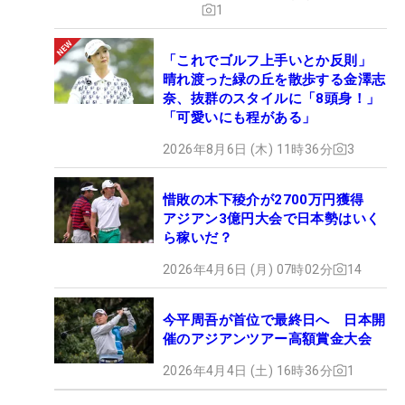
1
「これでゴルフ上手いとか反則」
晴れ渡った緑の丘を散歩する金澤志
奈、抜群のスタイルに「8頭身！」
「可愛いにも程がある」
2026年8月6日 (木) 11時36分
3
惜敗の木下稜介が2700万円獲得
アジアン3億円大会で日本勢はいく
ら稼いだ？
2026年4月6日 (月) 07時02分
14
今平周吾が首位で最終日へ 日本開
催のアジアンツアー高額賞金大会
2026年4月4日 (土) 16時36分
1