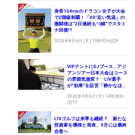
身長154cmのドラコン女子が大会
で2階級制覇！「40°近い気温」の
激闘後は“2日連続もつ鍋”でスタミ
ナ回復!?
2026年8月6日 (木) 10時43分
9
VIPテントにDJブース…アジ
アンツアー日本大会はコース
の雰囲気激変？ LIV選手
が“効果”を証言「静かなほう
が…」
2026年4月6日 (月) 12時28分
13
LIVゴルフは来季も継続？ 新たな
投資家を獲得と発表、9月には最終
合意へ