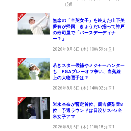
8
無念の「全英女子」を終えた山下美
夢有が帰国 きょうだい揃って神戸
の寿司屋で「バースデーディナ
ー？」
2026年8月6日 (木) 10時59分
1
若きスター候補やメジャーハンター
も PGAプレーオフ争い、当落線
上の大物選手は？
2026年8月6日 (木) 14時02分
1
岩永杏奈が暫定首位、廣吉優梨菜8
位 予選ラウンドは日没サスペ/全
米女子アマ
2026年8月6日 (木) 11時18分
1