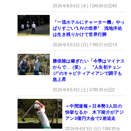
2026年8月6日 (木) 12時00分
40
「一流ホテルにチャーター機」やっ
ぱりすごい“LIVの世界” 浅地洋佑
は生き残りかけて世界行脚
2026年4月5日 (日) 17時21分
14
勝俣陵は稼ぎたい「今季はマイナス
からで…（笑）」 “人生初チェン
ジ”のキャビティアイアンで調子も
急上昇
2026年4月4日 (土) 07時30分
2
＜中間速報＞日本勢3人目の
快挙なるか 木下稜介がアジ
アン3億円大会で2差追走
2026年4月5日 (日) 13時30分