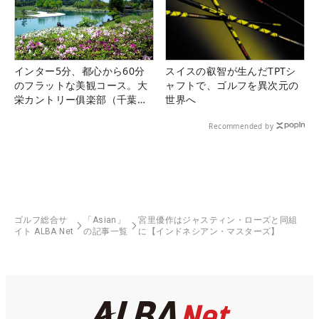
インター5分、都心から60分
スイスの叡智が生んだTPTシ
のフラットな美観コース。大
ャフトで、ゴルフを異次元の
栄カントリー俱楽部（千葉
世界へ
県）
Recommended by
ゴルフ総合サ
「Asian」
宮里優作はジャスティン・ローズと同組
イト ALBA Net
の記事一覧
に【インドネシアン・マスターズ】