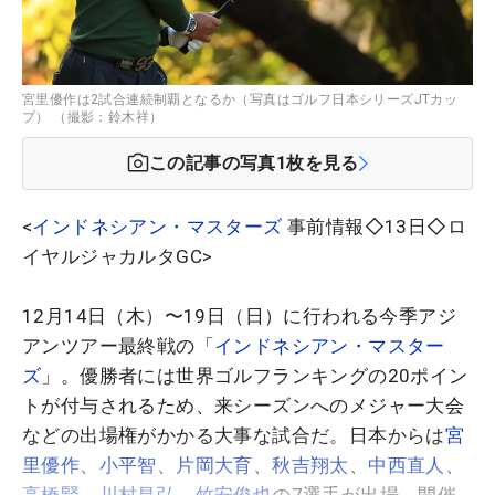
宮里優作は2試合連続制覇となるか（写真はゴルフ日本シリーズJTカッ
プ） （撮影：鈴木祥）
この記事の写真
1
枚を見る
<
インドネシアン・マスターズ
事前情報◇13日◇ロ
イヤルジャカルタGC>
12月14日（木）〜19日（日）に行われる今季アジ
アンツアー最終戦の「
インドネシアン・マスター
ズ
」。優勝者には世界ゴルフランキングの20ポイン
トが付与されるため、来シーズンへのメジャー大会
などの出場権がかかる大事な試合だ。日本からは
宮
里優作
、
小平智
、
片岡大育
、
秋吉翔太
、
中西直人
、
高橋賢
、
川村昌弘
、
竹安俊也
の7選手が出場。開催