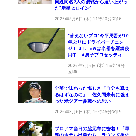
同姓同名7人の混戦から這い上がっ
た“新星ヒロイン”
2026年8月6日 (木) 11時30分
15
“替えないプロ”今平周吾が10
年ぶりにドライバーチェン
ジ！ UT、5Wは名器を継続使
用中 #男子プロセッティン
グ
2026年8月6日 (木) 15時49分
38
全英で味わった悔しさ「自分も戦え
るはずなのに」 佐久間朱莉に強ま
った米ツアー参戦への思い
2026年8月6日 (木) 16時45分
19
プロアマ当日の脇元華に密着！「早
朝のホテル出発から、ラウンド後の