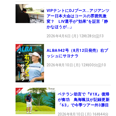
VIPテントにDJブース…アジアンツ
アー日本大会はコースの雰囲気激
変？ LIV選手が“効果”を証言「静
かなほうが…」
2026年4月6日 (月) 12時28分
13
ALBA942号（8月12日発売）右プ
ッシュにサヨナラ
2026年8月10日 (月) 12時00分
10
ベテラン助言で『V1X』復帰
が奏功 鳥海颯汰が記録更新
「63」で今季ツアー外3勝目
2026年8月10日 (月) 16時44分