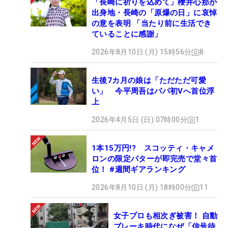
「長崎に祈りを込めて」櫻井心那が
出身地・長崎の「原爆の日」に哀悼
の意を表明 「当たり前に生活でき
ていることに感謝」
2026年8月10日 (月) 15時56分
8
生後7カ月の娘は「ただただ可愛
い」 今平周吾はパパ初Vへ首位浮
上
2026年4月5日 (日) 07時00分
1
1本15万円!? スコッティ・キャメ
ロンの限定パターが即完売で堂々首
位！ #週間ギアランキング
2026年8月10日 (月) 18時00分
11
女子プロも相次ぎ被害！ 自動
ブレーキ時代になぜ「信号待