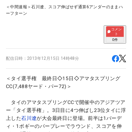
＜中間速報＞石川遼、スコア伸ばせず通算6アンダーのままハ
ーフターン
コメン
ト
0
件
配信日時：
2013年12月15日 14時48分
＜タイ選手権 最終日◇15日◇アマタスプリング
CC(7,488ヤード・パー72)＞
タイのアマタスプリングCCで開催中のアジアツア
ー「タイ選手権」。3日目に4つ伸ばし23位タイに浮
上した
石川遼
が大会最終日に登場。前半は1バーデ
ィ・1ボギーのパープレーでラウンド、スコアを伸