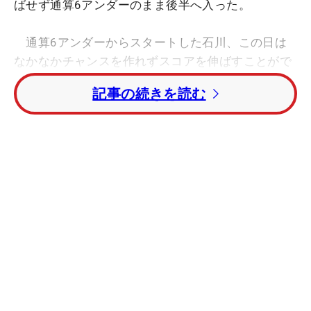
ばせず通算6アンダーのまま後半へ入った。
通算6アンダーからスタートした石川、この日は
なかなかチャンスを作れずスコアを伸ばすことがで
きない。そして迎えた6番。ここでセカンドショッ
記事の続きを読む
トをピン側2メートルにつけ、本日初めてのバーデ
ィを奪取、通算7アンダーとした。しかし、折り返
しの9番でボギーを叩き、結局通算6アンダーで前半
を終えた。