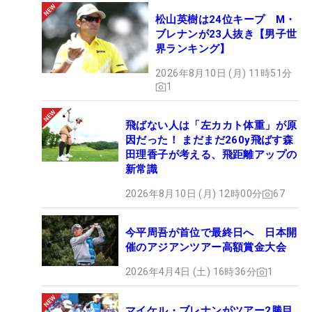
松山英樹は24位キープ M・
ブレナンが23人抜き【男子世
界ランキング】
2026年8月10日 (月) 11時51分
1
飛ばない人は「左カカト体重」が原
因だった！ まだまだ260y飛ばす森
田理香子が考える、飛距離アップの
新常識
2026年8月10日 (月) 12時00分
67
今平周吾が首位で最終日へ 日本開
催のアジアンツアー高額賞金大会
2026年4月4日 (土) 16時36分
1
マイケル・ブレナンがツアー2勝目