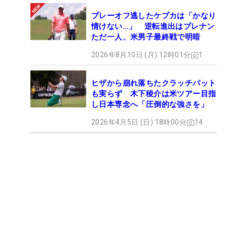
プレーオフ逃したケプカは「かなり
情けない…」 逆転進出はブレナン
ただ一人、米男子最終戦で明暗
2026年8月10日 (月) 12時01分
1
ヒザから崩れ落ちたクラッチパット
も実らず 木下稜介は米ツアー目指
し日本専念へ「圧倒的な強さを」
2026年4月5日 (日) 18時00分
14