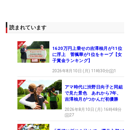
読まれています
1620万円上乗せの吉澤柚月が11位
に浮上 菅楓華が1位をキープ【女
子賞金ランキング】
2026年8月10日 (月) 11時30分
1
アマ時代に渋野日向子と同組
で見た景色 あれから7年、
吉澤柚月がつかんだ初優勝
2026年8月10日 (月) 16時48分
27