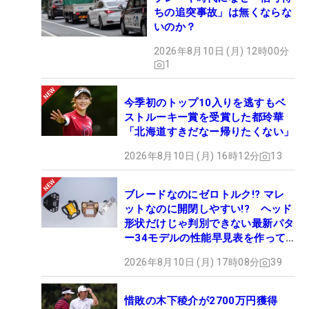
ちの追突事故」は無くならな
いのか？
2026年8月10日 (月) 12時00分
1
今季初のトップ10入りを逃すもベ
ストルーキー賞を受賞した都玲華
「北海道すきだなー帰りたくない」
2026年8月10日 (月) 16時12分
13
ブレードなのにゼロトルク!? マレ
ットなのに開閉しやすい!? ヘッド
形状だけじゃ判別できない最新パタ
ー34モデルの性能早見表を作って
みた #ギアカタログ2026
2026年8月10日 (月) 17時08分
39
惜敗の木下稜介が2700万円獲得