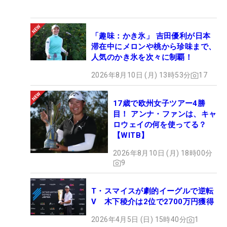
「趣味：かき氷」 吉田優利が日本
滞在中にメロンや桃から珍味まで、
人気のかき氷を次々に制覇！
2026年8月10日 (月) 13時53分
17
17歳で欧州女子ツアー4勝
目！ アンナ・ファンは、キャ
ロウェイの何を使ってる？
【WITB】
2026年8月10日 (月) 18時00分
9
T・スマイスが劇的イーグルで逆転
V 木下稜介は2位で2700万円獲得
2026年4月5日 (日) 15時40分
1