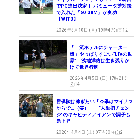
でPO進出決定！ バミューダ芝対策
で入れた『60.08M』が奏功
【WITB】
2026年8月10日 (月) 19時47分
12
「一流ホテルにチャーター
機」やっぱりすごい“LIVの世
界” 浅地洋佑は生き残りか
けて世界行脚
2026年4月5日 (日) 17時21分
14
勝俣陵は稼ぎたい「今季はマイナス
からで…（笑）」 “人生初チェン
ジ”のキャビティアイアンで調子も
急上昇
2026年4月4日 (土) 07時30分
2