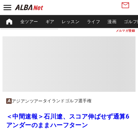
全ツアー
ギア
レッスン
ライフ
漫画
ゴルフ
メルマガ登録
タイランドゴルフ選手権
アジアンツアー
＜中間速報＞石川遼、スコア伸ばせず通算6
アンダーのままハーフターン