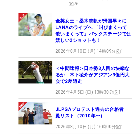
76
全英女王・桑木志帆が帰国早々に
LANAのライブへ 「叫びまくって
歌いまくって」バックステージでは
嬉しい2ショットも！
2026年8月10日 (月) 14時09分
1
＜中間速報＞日本勢3人目の快挙な
るか 木下稜介がアジアン3億円大
会で2差追走
2026年4月5日 (日) 13時30分
1
JLPGAプロテスト過去の合格者一
覧リスト（2010年〜）
2026年8月10日 (月) 16時00分
1