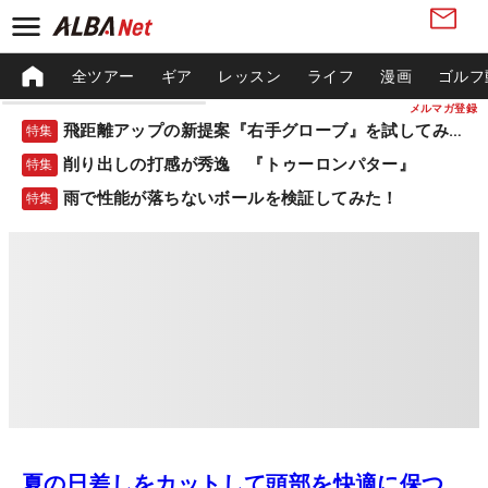
全ツアー
ギア
レッスン
ライフ
漫画
ゴルフ
メルマガ登録
飛距離アップの新提案『右手グローブ』を試してみた！
特集
削り出しの打感が秀逸 『トゥーロンパター』
特集
雨で性能が落ちないボールを検証してみた！
特集
夏の日差しをカットして頭部を快適に保つ