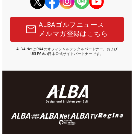
ALBAゴルフニュース
メルマガ登録はこちら
ALBA NetはR&Aのオフィシャルデジタルパートナー、および
USLPGAの日本公式サイトパートナーです。