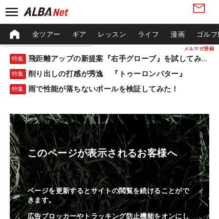
全ツアー
ギア
レッスン
ライフ
漫画
ゴルフ
メルマガ登録
飛距離アップの新提案『右手グローブ』を試してみた！
特集
削り出しの打感が秀逸 『トゥーロンパター』
特集
雨で性能が落ちないボールを検証してみた！
特集
このページが表示されるお客様へ
ページを更新するとサイトの閲覧を続けることがで
きます。
広告ブロッカーやトラッキング防止機能をオンにし