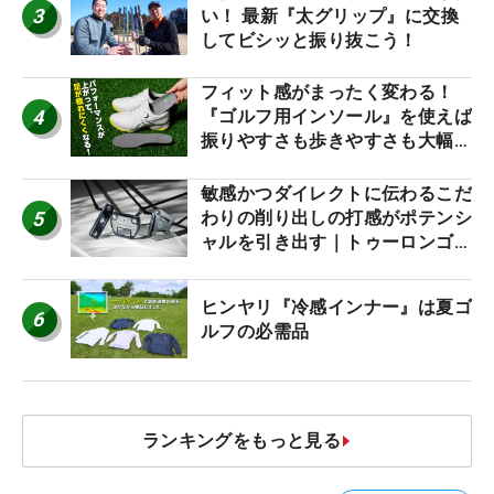
3
い！ 最新『太グリップ』に交換
してビシッと振り抜こう！
フィット感がまったく変わる！
4
『ゴルフ用インソール』を使えば
振りやすさも歩きやすさも大幅に
アップ！
敏感かつダイレクトに伝わるこだ
5
わりの削り出しの打感がポテンシ
ャルを引き出す｜トゥーロンゴル
フ モナコ/アルカトラズ/ハリウ
ッド
ヒンヤリ『冷感インナー』は夏ゴ
6
ルフの必需品
ランキングをもっと見る