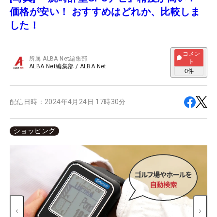
価格が安い！ おすすめはどれか、比較しま
した！
コメン
所属
ALBA Net編集部
ト
ALBA Net編集部
/
ALBA Net
0
件
配信日時：
2024年4月24日 17時30分
ショッピング