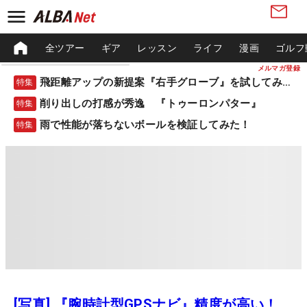
全ツアー
ギア
レッスン
ライフ
漫画
ゴルフ
メルマガ登録
飛距離アップの新提案『右手グローブ』を試してみた！
特集
削り出しの打感が秀逸 『トゥーロンパター』
特集
雨で性能が落ちないボールを検証してみた！
特集
[写真] 『腕時計型GPSナビ』精度が高い！