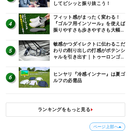
してビシッと振り抜こう！
フィット感がまったく変わる！
4
『ゴルフ用インソール』を使えば
振りやすさも歩きやすさも大幅に
アップ！
敏感かつダイレクトに伝わるこだ
5
わりの削り出しの打感がポテンシ
ャルを引き出す｜トゥーロンゴル
フ モナコ/アルカトラズ/ハリウ
ッド
ヒンヤリ『冷感インナー』は夏ゴ
6
ルフの必需品
ランキングをもっと見る
ページ上部へ