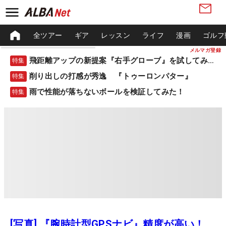
全ツアー
ギア
レッスン
ライフ
漫画
ゴルフ
メルマガ登録
飛距離アップの新提案『右手グローブ』を試してみた！
特集
削り出しの打感が秀逸 『トゥーロンパター』
特集
雨で性能が落ちないボールを検証してみた！
特集
[写真] 『腕時計型GPSナビ』精度が高い！